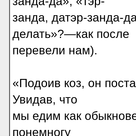
занда-да», «тэр-
занда, датэр-занда-да
делать»?—как после
перевели нам).
«Подоив коз, он поста
Увидав, что
мы едим как обыкнов
понемногу