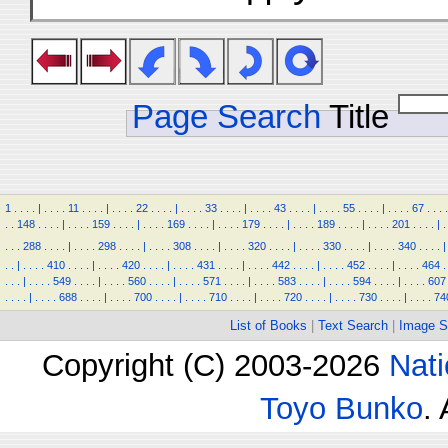
Page Search
Title
1
.
.
.
.
|
.
.
.
.
11
.
.
.
.
|
.
.
.
.
22
.
.
.
.
|
.
.
.
.
33
.
.
.
.
|
.
.
.
.
43
.
.
.
.
|
.
.
.
.
55
.
.
.
.
|
.
.
.
.
67
.
.
.
.
.
.
148
.
.
.
.
|
.
.
.
.
159
.
.
.
.
|
.
.
.
.
169
.
.
.
.
|
.
.
.
.
179
.
.
.
.
|
.
.
.
.
189
.
.
.
.
|
.
.
.
.
201
.
.
.
.
|
.
.
.
.
288
.
.
.
.
|
.
.
.
.
298
.
.
.
.
|
.
.
.
.
308
.
.
.
.
|
.
.
.
.
320
.
.
.
.
|
.
.
.
.
330
.
.
.
.
|
.
.
.
.
340
.
.
.
.
|
.
.
|
.
.
.
.
410
.
.
.
.
|
.
.
.
.
420
.
.
.
.
|
.
.
.
.
431
.
.
.
.
|
.
.
.
.
442
.
.
.
.
|
.
.
.
.
452
.
.
.
.
|
.
.
.
.
464
.
.
.
.
|
.
.
.
.
549
.
.
.
.
|
.
.
.
.
560
.
.
.
.
|
.
.
.
.
571
.
.
.
.
|
.
.
.
.
583
.
.
.
.
|
.
.
.
.
594
.
.
.
.
|
.
.
.
.
607
.
.
.
.
|
.
.
.
.
688
.
.
.
.
|
.
.
.
.
700
.
.
.
.
|
.
.
.
.
710
.
.
.
.
|
.
.
.
.
720
.
.
.
.
|
.
.
.
.
730
.
.
.
.
|
.
.
.
.
74
List of Books
|
Text Search
|
Image S
Copyright (C) 2003-2026
Nati
Toyo Bunko
.