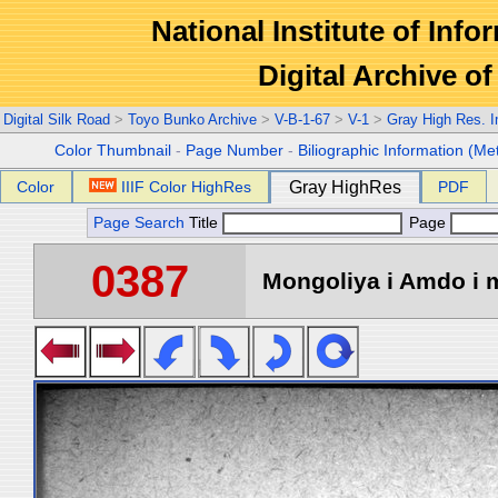
National Institute of Info
Digital Archive 
Digital Silk Road
>
Toyo Bunko Archive
>
V-B-1-67
>
V-1
>
Gray High Res. 
Color Thumbnail
-
Page Number
-
Biliographic Information (Me
Color
IIIF Color HighRes
Gray HighRes
PDF
Page Search
Title
Page
0387
Mongoliya i Amdo i m