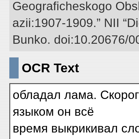
Geograficheskogo Obs
azii:1907-1909.” NII “Di
Bunko. doi:10.20676/0
OCR Text
обладал лама. Скоро
языком он всё
время выкрикивал сл