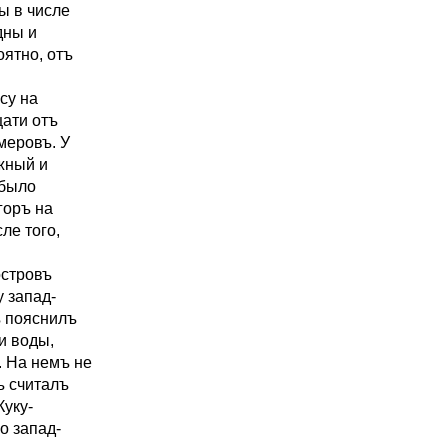
ы в числе
дны и
оятно, отъ
су на
цати отъ
меровъ. У
жный и
 было
горъ на
ле того,
островъ
у запад-
ъ пояснилъ
и воды,
. На немъ не
ъ считалъ
Куку-
о запад-