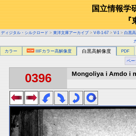
国立情報学
『
ディジタル・シルクロード
>
東洋文庫アーカイブ
>
V-B-1-67
>
V-1
>
白黒高
カラー
IIIFカラー高解像度
白黒高解像度
PDF
ペー
Mongoliya i Amdo i m
0396