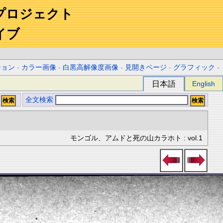
プロジェクト
イブ
ション
-
カラー画像
-
白黒高解像度画像
-
見開きページ
-
グラフィック
-
日本語
English
全文検索
モンゴル、アムドと死の山カラホト : vol.1