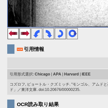
引用情報
引用形式選択:
Chicago
|
APA
|
Harvard
|
IEEE
コズロフ, ピョートル・クズミッチ. “モンゴル、アムドと
ド」／東洋文庫. doi:10.20676/00000235.
OCR読み取り結果