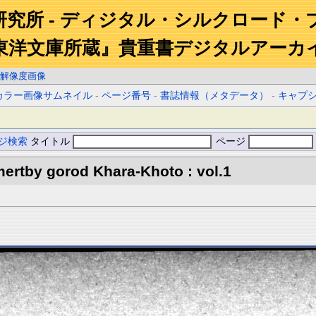
研究所 - ディジタル・シルクロード・
東洋文庫所蔵』貴重書デジタルアーカ
解像度画像
カラー画像サムネイル
-
ページ番号
-
書誌情報（メタデータ）
-
キャプ
ジ検索
タイトル
ページ
ertby gorod Khara-Khoto : vol.1