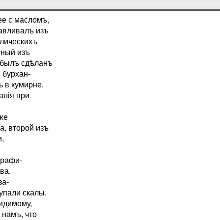
ее с масломъ,
авливалъ изъ
ллическихъ
пный изъ
 былъ сдѣланъ
 бурхан-
 в кумирне.
анія при
же
а, второй изъ
и,
графи-
ва.
за-
упали скалы.
идимому,
 намъ, что