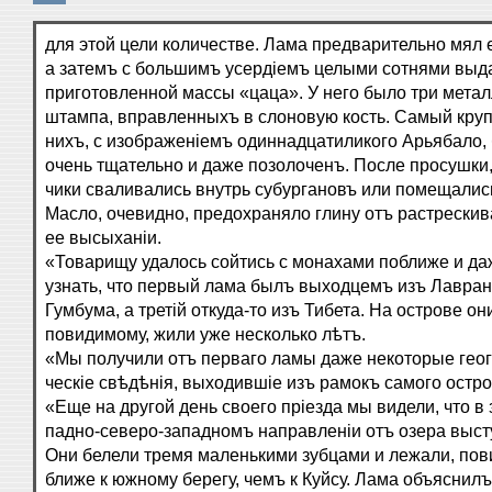
для этой цели количестве. Лама предварительно мял 
а затемъ с большимъ усердіемъ целыми сотнями выд
приготовленной массы «цаца». У него было три мета
штампа, вправленныхъ в слоновую кость. Самый кру
нихъ, с изображеніемъ одиннадцатиликого Арьябало,
очень тщательно и даже позолоченъ. После просушки,
чики сваливались внутрь субургановъ или помещались
Масло, очевидно, предохраняло глину отъ растрескив
ее высыханіи.
«Товарищу удалось сойтись с монахами поближе и да
узнать, что первый лама былъ выходцемъ изъ Лавран
Гумбума, а третій откуда-то изъ Тибета. На острове он
повидимому, жили уже несколько лѣтъ.
«Мы получили отъ перваго ламы даже некоторые гео
ческіе свѣдѣнія, выходившіе изъ рамокъ самого остро
«Еще на другой день своего пріезда мы видели, что в 
падно-северо-западномъ направленіи отъ озера выст
Они белели тремя маленькими зубцами и лежали, пов
ближе к южному берегу, чемъ к Куйсу. Лама объяснилъ