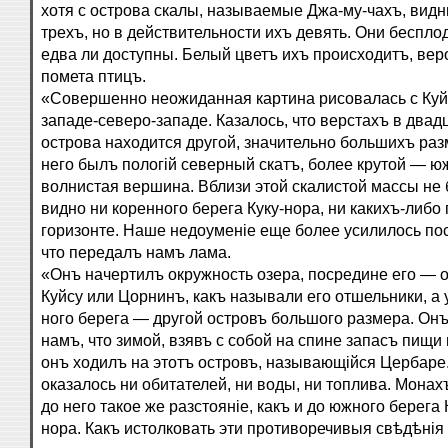
хотя с острова скалы, называемые Джа-му-чахъ, видн
трехъ, но в действительности ихъ девять. Они беспло
едва ли доступны. Белый цветъ ихъ происходитъ, вер
помета птицъ.
«Совершенно неожиданная картина рисовалась с Куй
западе-северо-западе. Казалось, что верстахъ в двад
острова находится другой, значительно большихъ раз
него былъ пологій северный скатъ, более крутой — ю
волнистая вершина. Вблизи этой скалистой массы не
видно ни коренного берега Куку-нора, ни какихъ-либо 
горизонте. Наше недоуменіе еще более усилилось пос
что передалъ намъ лама.
«Онъ начертилъ окружность озера, посредине его — 
Куйсу или Цорнинъ, какъ называли его отшельники, а 
ного берега — другой островъ большого размера. Он
намъ, что зимой, взявъ с собой на спине запасъ пищи 
онъ ходилъ на этотъ островъ, называющійся Цербаре
оказалось ни обитателей, ни воды, ни топлива. Монах
до него такое же разстояніе, какъ и до южного берега 
нора. Какъ истолковать эти противоречивыя свѣдѣнія 