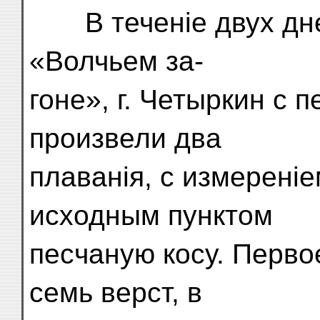
В теченіе двух дней
«Волчьем за-
гоне», г. Четыркин с
произвели два
плаванія, с измереніе
исходным пунктом
песчаную косу. Перво
семь верст, в