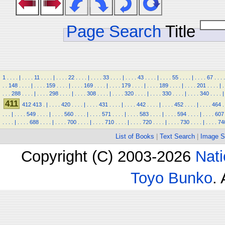
Page Search
Title
1
.
.
.
.
|
.
.
.
.
11
.
.
.
.
|
.
.
.
.
22
.
.
.
.
|
.
.
.
.
33
.
.
.
.
|
.
.
.
.
43
.
.
.
.
|
.
.
.
.
55
.
.
.
.
|
.
.
.
.
67
.
.
.
.
.
.
148
.
.
.
.
|
.
.
.
.
159
.
.
.
.
|
.
.
.
.
169
.
.
.
.
|
.
.
.
.
179
.
.
.
.
|
.
.
.
.
189
.
.
.
.
|
.
.
.
.
201
.
.
.
.
|
.
.
.
.
288
.
.
.
.
|
.
.
.
.
298
.
.
.
.
|
.
.
.
.
308
.
.
.
.
|
.
.
.
.
320
.
.
.
.
|
.
.
.
.
330
.
.
.
.
|
.
.
.
.
340
.
.
.
.
|
411
412
413
.
|
.
.
.
.
420
.
.
.
.
|
.
.
.
.
431
.
.
.
.
|
.
.
.
.
442
.
.
.
.
|
.
.
.
.
452
.
.
.
.
|
.
.
.
.
464
.
.
.
.
|
.
.
.
.
549
.
.
.
.
|
.
.
.
.
560
.
.
.
.
|
.
.
.
.
571
.
.
.
.
|
.
.
.
.
583
.
.
.
.
|
.
.
.
.
594
.
.
.
.
|
.
.
.
.
607
.
.
.
.
|
.
.
.
.
688
.
.
.
.
|
.
.
.
.
700
.
.
.
.
|
.
.
.
.
710
.
.
.
.
|
.
.
.
.
720
.
.
.
.
|
.
.
.
.
730
.
.
.
.
|
.
.
.
.
74
List of Books
|
Text Search
|
Image S
Copyright (C) 2003-2026
Nati
Toyo Bunko
.