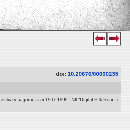
doi:
10.20676/00000235
va v nagornoi azii:1907-1909.” NII “Digital Silk Road” /