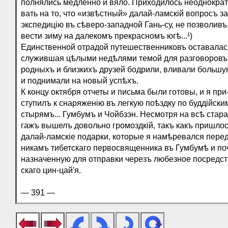
полнялись медленно и вяло. Приходилось неоднократ
вать на то, что «извѣстный» далай-ламскій вопросъ 
экспедицію въ сѣверо-западной Гань-су, не позволивъ
вести зиму на далекомъ прекрасномъ югѣ...¹)
Единственной отрадой путешественниковъ оставалась
служившая цѣлыми недѣлями темой для разговоровъ
родныхъ и близкихъ друзей бодрили, вливали большу
и поднимали на новый успѣхъ.
К концу октября отчеты и письма были готовы, и я при
ступилъ к снаряженію въ легкую поѣздку по буддійски
стырямъ... Гумбумъ и Чойбзэн. Несмотря на всѣ старан
гажъ вышелъ довольно громоздкій, такъ какъ пришлос
далай-ламскіе подарки, которые я намѣревался перед
никамъ тибетскаго первосвященника въ Гумбумѣ и поч
назначенную для отправки черезъ любезное посредст
скаго цин-цай'я.
— 391 —