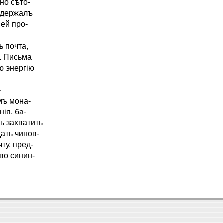
но сѣто-
задержалъ
 ей про-
 почта,
. Письма
ю энергію
-
мъ мона-
ія, ба-
ь захватить
ать чинов-
ту, пред-
во синин-