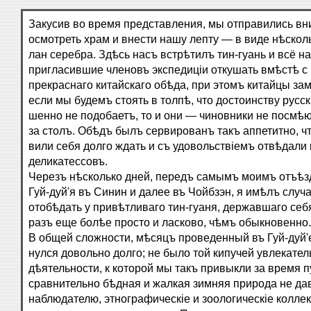
Закусив во время представления, мы отправились вни
осмотреть храм и внести нашу лепту — в виде нѣскол
лан серебра. Здѣсь насъ встрѣтилъ тин-гуань и всё н
пригласившие членовъ экспедиціи откушать вмѣстѣ с
прекраснаго китайскаго обѣда, при этомъ китайцы зам
если мы будемъ стоять в толпѣ, что достоинству русс
шенно не подобаетъ, то и они — чиновники не посмѣю
за столъ. Обѣдъ былъ сервированъ такъ аппетитно, чт
вили себя долго ждать и съ удовольствіемъ отвѣдали
деликатессовъ.
Черезъ нѣсколько дней, передъ самымъ моимъ отъѣз
Гуй-дуй'я въ Синин и далее въ Чойбзэн, я имѣлъ случ
отобѣдать у привѣтливаго тин-гуаня, державшаго себ
разъ еще болѣе просто и ласково, чѣмъ обыкновенно.
В общей сложности, мѣсяцъ проведенный въ Гуй-дуй'е
нулся довольно долго; не было той кипучей увлекате
дѣятельности, к которой мы такъ привыкли за время п
сравнительно бѣдная и жалкая зимняя природа не д
наблюдателю, этнографическіе и зоологическіе коллек