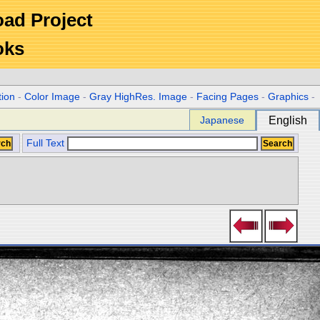
Road Project
oks
tion
-
Color Image
-
Gray HighRes. Image
-
Facing Pages
-
Graphics
-
Japanese
English
Full Text