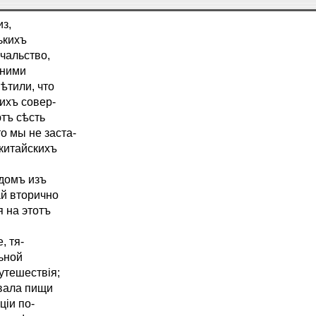
з,
ькихъ
ачальство,
 ними
ѣтили, что
кихъ совер-
тъ сѣсть
о мы не заста-
 китайскихъ
домъ изъ
ай вторично
я на этотъ
, тя-
льной
утешествія;
авала пищи
ціи по-