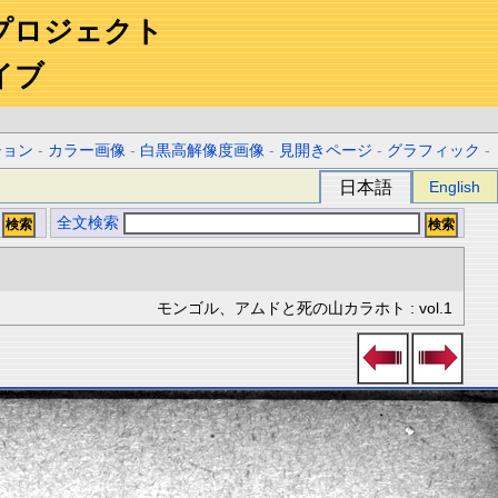
プロジェクト
イブ
ション
-
カラー画像
-
白黒高解像度画像
-
見開きページ
-
グラフィック
-
日本語
English
全文検索
モンゴル、アムドと死の山カラホト : vol.1