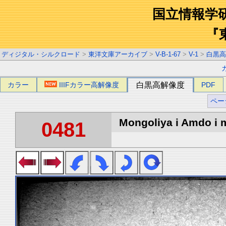
国立情報学
『
ディジタル・シルクロード
>
東洋文庫アーカイブ
>
V-B-1-67
>
V-1
>
白黒高
カラー
IIIFカラー高解像度
白黒高解像度
PDF
ペー
Mongoliya i Amdo i m
0481