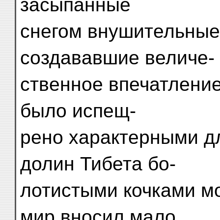
засыпанные
снегом внушительные
создававшие величе-
ственное впечатлени
было испещ-
рено характерными д
долин Тибета бо-
лотистыми кочками м
мир вносил мало