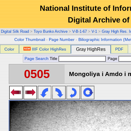
National Institute of Info
Digital Archive 
Digital Silk Road
>
Toyo Bunko Archive
>
V-B-1-67
>
V-1
>
Gray High Res. 
Color Thumbnail
-
Page Number
-
Biliographic Information (Me
Color
IIIF Color HighRes
Gray HighRes
PDF
Page Search
Title
Page
0505
Mongoliya i Amdo i m