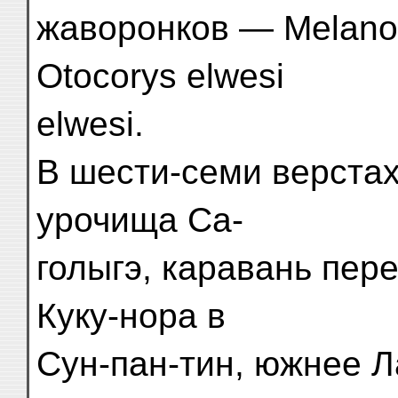
жаворонков — Melanoc
Otocorys elwesi
elwesi.
В шести-семи верстах
урочища Са-
голыгэ, каравань пер
Куку-нора в
Сун-пан-тин, южнее 