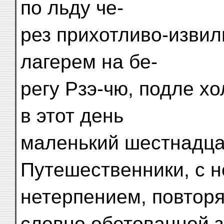
по льду че-
рез прихотливо-извил
лагерем на бе-
регу Рзэ-чю, подле х
в этот день
маленький шестнадца
Путешественники, с 
нетерпением, повтор
словно обетованной 