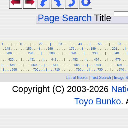
Page Search
Title
1
.
.
.
.
|
.
.
.
.
11
.
.
.
.
|
.
.
.
.
22
.
.
.
.
|
.
.
.
.
33
.
.
.
.
|
.
.
.
.
43
.
.
.
.
|
.
.
.
.
55
.
.
.
.
|
.
.
.
.
67
.
.
.
.
.
.
148
.
.
.
.
|
.
.
.
.
159
.
.
.
.
|
.
.
.
.
169
.
.
.
.
|
.
.
.
.
179
.
.
.
.
|
.
.
.
.
189
.
.
.
.
|
.
.
.
.
201
.
.
.
.
|
.
.
.
.
288
.
.
.
.
|
.
.
.
.
298
.
.
.
.
|
.
.
.
.
308
.
.
.
.
|
.
.
.
.
320
.
.
.
.
|
.
.
.
.
330
.
.
.
.
|
.
.
.
.
340
.
.
.
.
|
.
.
.
.
420
.
.
.
.
|
.
.
.
.
431
.
.
.
.
|
.
.
.
.
442
.
.
.
.
|
.
.
.
.
452
.
.
.
.
|
.
.
.
.
464
.
.
.
.
|
.
.
.
.
476
.
.
.
.
|
.
.
.
.
549
.
.
.
.
|
.
.
.
.
560
.
.
.
.
|
.
.
.
.
571
.
.
.
.
|
.
.
.
.
583
.
.
.
.
|
.
.
.
.
594
.
.
.
.
|
.
.
.
.
607
.
.
.
.
|
.
.
.
.
688
.
.
.
.
|
.
.
.
.
700
.
.
.
.
|
.
.
.
.
710
.
.
.
.
|
.
.
.
.
720
.
.
.
.
|
.
.
.
.
730
.
.
.
.
|
.
.
.
.
740
.
.
List of Books
|
Text Search
|
Image S
Copyright (C) 2003-2026
Nati
Toyo Bunko
.