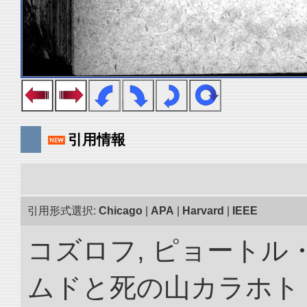
引用情報
引用形式選択:
Chicago
|
APA
|
Harvard
|
IEEE
コズロフ, ピョートル
ムドと死の山カラホト