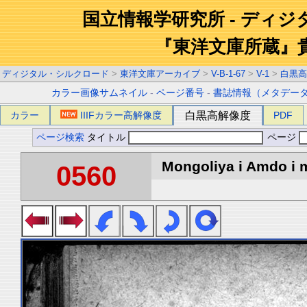
国立情報学研究所 - ディ
『東洋文庫所蔵』
ディジタル・シルクロード
>
東洋文庫アーカイブ
>
V-B-1-67
>
V-1
>
白黒高
カラー画像サムネイル
-
ページ番号
-
書誌情報（メタデー
カラー
IIIFカラー高解像度
白黒高解像度
PDF
ページ検索
タイトル
ページ
Mongoliya i Amdo i m
0560