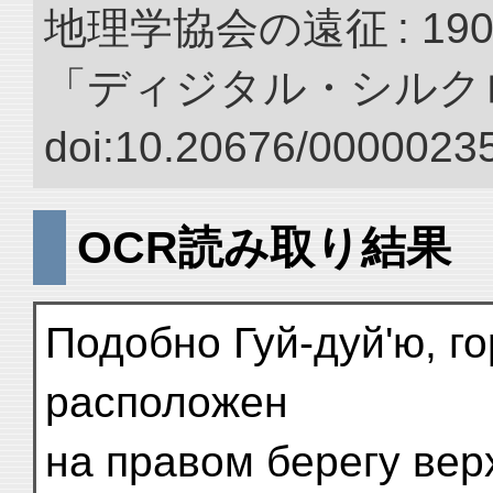
地理学協会の遠征 : 190
「ディジタル・シルク
doi:10.20676/00000235
OCR読み取り結果
Подобно Гуй-дуй'ю, г
расположен
на правом берегу вер