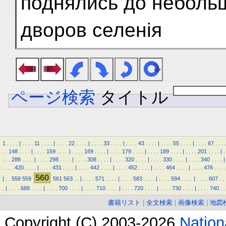
поднялись до неболь
дворов селенія
ページ検索
タイトル
1
.
.
.
.
|
.
.
.
.
11
.
.
.
.
|
.
.
.
.
22
.
.
.
.
|
.
.
.
.
33
.
.
.
.
|
.
.
.
.
43
.
.
.
.
|
.
.
.
.
55
.
.
.
.
|
.
.
.
.
67
.
.
.
.
.
.
148
.
.
.
.
|
.
.
.
.
159
.
.
.
.
|
.
.
.
.
169
.
.
.
.
|
.
.
.
.
179
.
.
.
.
|
.
.
.
.
189
.
.
.
.
|
.
.
.
.
201
.
.
.
.
|
.
.
.
.
288
.
.
.
.
|
.
.
.
.
298
.
.
.
.
|
.
.
.
.
308
.
.
.
.
|
.
.
.
.
320
.
.
.
.
|
.
.
.
.
330
.
.
.
.
|
.
.
.
.
340
.
.
.
.
|
.
.
.
.
420
.
.
.
.
|
.
.
.
.
431
.
.
.
.
|
.
.
.
.
442
.
.
.
.
|
.
.
.
.
452
.
.
.
.
|
.
.
.
.
464
.
.
.
.
|
.
.
.
.
476
.
.
.
.
560
|
.
.
558
559
561
563
.
.
|
.
.
.
.
571
.
.
.
.
|
.
.
.
.
583
.
.
.
.
|
.
.
.
.
594
.
.
.
.
|
.
.
.
.
607
.
.
.
|
.
.
.
.
688
.
.
.
.
|
.
.
.
.
700
.
.
.
.
|
.
.
.
.
710
.
.
.
.
|
.
.
.
.
720
.
.
.
.
|
.
.
.
.
730
.
.
.
.
|
.
.
.
.
740
.
.
書籍リスト
|
全文検索
|
画像検索
|
地図
Copyright (C) 2003-2026
Natio