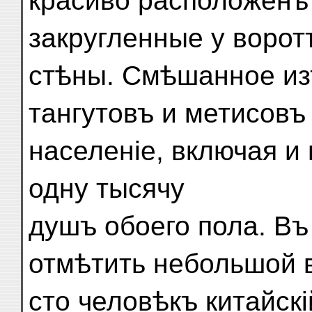
красиво расположенъ 
закругленные у ворот
стѣны. Смѣшанное изъ
тангутовъ и метисовъ
населеніе, включая и
одну тысячу
душъ обоего пола. Въ
отмѣтить небольшой 
сто человѣкъ китайскі