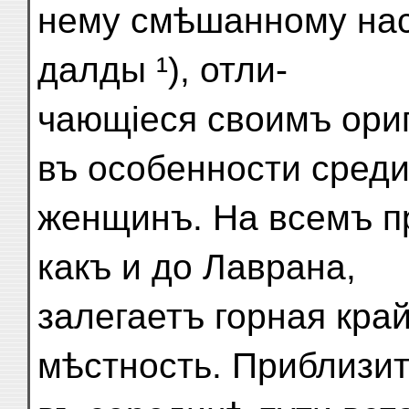
нему смѣшанному нас
далды ¹), отли-
чающіеся своимъ ори
въ особенности сред
женщинъ. На всемъ п
какъ и до Лаврана,
залегаетъ горная кра
мѣстность. Приблизи