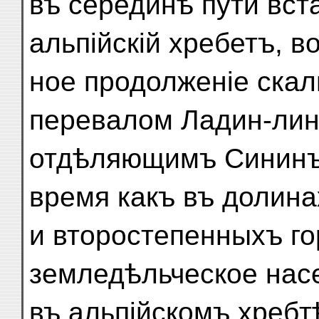
въ серединѣ пути вст
альпійскій хребетъ, в
ное продолженіе скал
перевалом Ладин-лин
отдѣляющимъ Сининъ о
время какъ въ долин
и второстепенныхъ г
земледѣльческое насе
въ альпійскомъ хребт