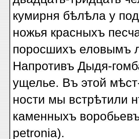
кумирня бѣлѣла у под
ножья красныхъ песч
поросшихъ еловымъ 
Напротивъ Дыдя-гомб
ущелье. Въ этой мѣст
ности мы встрѣтили н
каменныхъ воробьевъ 
petronia).