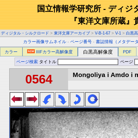
国立情報学研究所 - ディ
『東洋文庫所蔵』
ディジタル・シルクロード
>
東洋文庫アーカイブ
>
V-B-1-67
>
V-1
>
白黒高
カラー画像サムネイル
-
ページ番号
-
書誌情報（メタデー
カラー
IIIFカラー高解像度
白黒高解像度
PDF
ページ検索
タイトル
ページ
Mongoliya i Amdo i m
0564