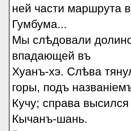
ней части маршрута 
Гумбума...
Мы слѣдовали долино
впадающей въ
Хуанъ-хэ. Слѣва тян
горы, подъ названіем
Кучу; справа высился 
Кычанъ-шань.