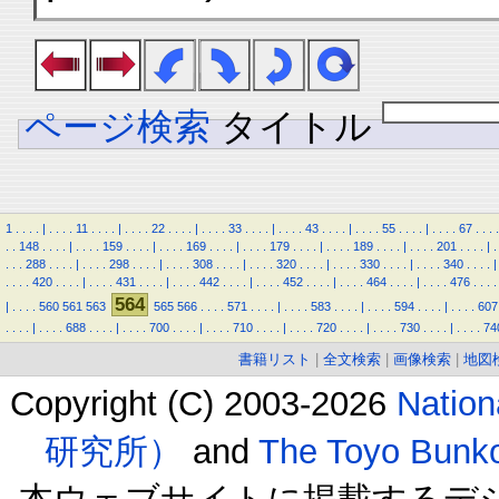
ページ検索
タイトル
1
.
.
.
.
|
.
.
.
.
11
.
.
.
.
|
.
.
.
.
22
.
.
.
.
|
.
.
.
.
33
.
.
.
.
|
.
.
.
.
43
.
.
.
.
|
.
.
.
.
55
.
.
.
.
|
.
.
.
.
67
.
.
.
.
.
.
148
.
.
.
.
|
.
.
.
.
159
.
.
.
.
|
.
.
.
.
169
.
.
.
.
|
.
.
.
.
179
.
.
.
.
|
.
.
.
.
189
.
.
.
.
|
.
.
.
.
201
.
.
.
.
|
.
.
.
.
288
.
.
.
.
|
.
.
.
.
298
.
.
.
.
|
.
.
.
.
308
.
.
.
.
|
.
.
.
.
320
.
.
.
.
|
.
.
.
.
330
.
.
.
.
|
.
.
.
.
340
.
.
.
.
|
.
.
.
.
420
.
.
.
.
|
.
.
.
.
431
.
.
.
.
|
.
.
.
.
442
.
.
.
.
|
.
.
.
.
452
.
.
.
.
|
.
.
.
.
464
.
.
.
.
|
.
.
.
.
476
.
.
.
.
564
|
.
.
.
.
560
561
563
565
566
.
.
.
.
571
.
.
.
.
|
.
.
.
.
583
.
.
.
.
|
.
.
.
.
594
.
.
.
.
|
.
.
.
.
607
.
.
.
.
|
.
.
.
.
688
.
.
.
.
|
.
.
.
.
700
.
.
.
.
|
.
.
.
.
710
.
.
.
.
|
.
.
.
.
720
.
.
.
.
|
.
.
.
.
730
.
.
.
.
|
.
.
.
.
74
書籍リスト
|
全文検索
|
画像検索
|
地図
Copyright (C) 2003-2026
Natio
研究所）
and
The Toyo B