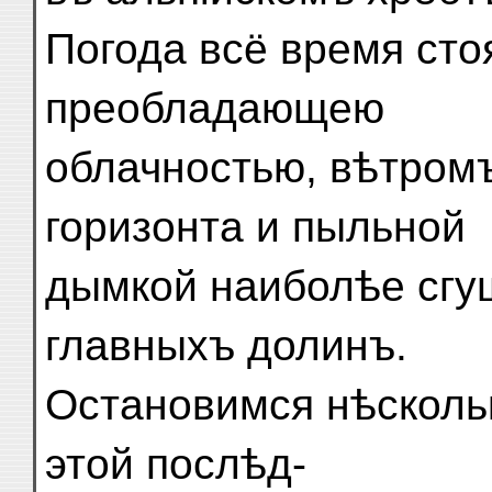
Погода всё время сто
преобладающею
облачностью, вѣтромъ
горизонта и пыльной
дымкой наиболѣе сгу
главныхъ долинъ.
Остановимся нѣсколь
этой послѣд-