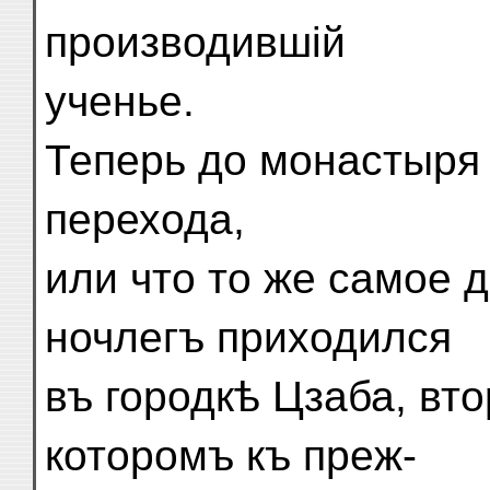
производившій
ученье.
Теперь до монастыря
перехода,
или что то же самое 
ночлегъ приходился
въ городкѣ Цзаба, вто
которомъ къ преж-