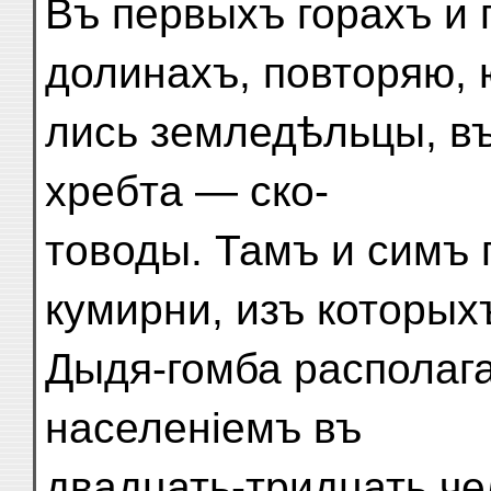
Въ первыхъ горахъ и
долинахъ, повторяю, 
лись земледѣльцы, въ
хребта — ско-
товоды. Тамъ и симъ 
кумирни, изъ которых
Дыдя-гомба располага
населеніемъ въ
двадцать-тридцать ч