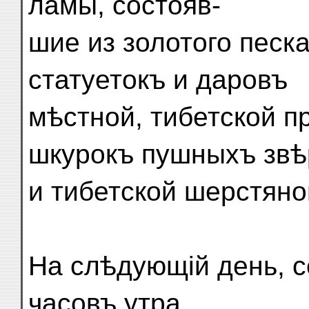
ламы, состояв-
шие из золотого песк
статуетокъ и даровъ
мѣстной, тибетской 
шкурокъ пушныхъ звѣ
и тибетской шерстяно
На слѣдующій день, с
часовъ утра,