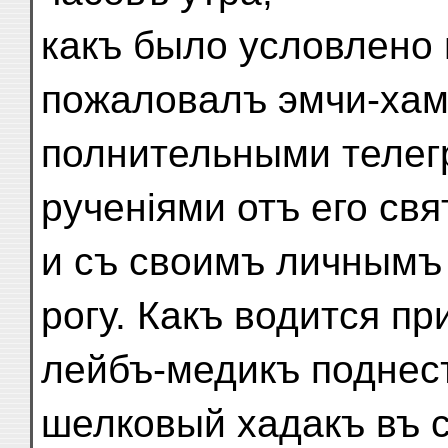
какъ было условлено 
пожаловалъ эмчи-хамб
полнительными телег
рученіями отъ его св
и съ своимъ личнымъ
рогу. Какъ водится пр
лейбъ-медикъ поднес
шелковый хадакъ въ 