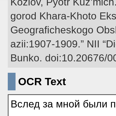
Kozlov, Pyotr Kuz’mich
gorod Khara-Khoto Eks
Geograficheskogo Obs
azii:1907-1909.” NII “Di
Bunko. doi:10.20676/0
OCR Text
Вслед за мной были 