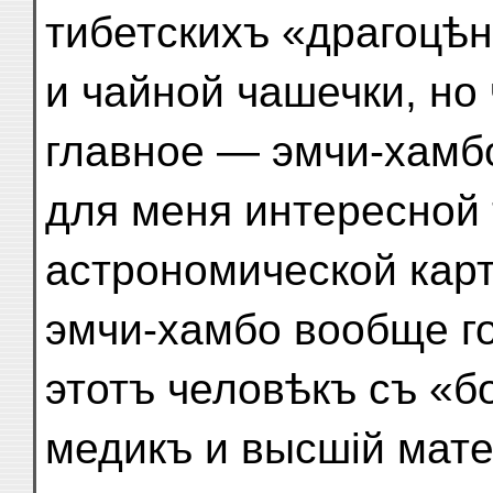
тибетскихъ «драгоцѣ
и чайной чашечки, но
главное — эмчи-хамб
для меня интересной 
астрономической карты
эмчи-хамбо вообще го
этотъ человѣкъ съ «
медикъ и высшій мате