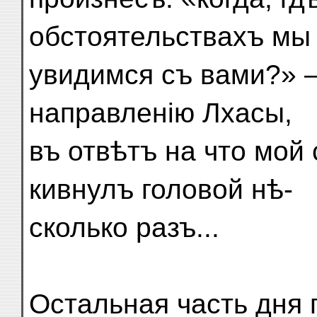
обстоятельствахъ мы
увидимся съ вами?» 
направленію Лхасы,
въ отвѣтъ на что мой
кивнулъ головой нѣ-
сколько разъ...
Остальная часть дня