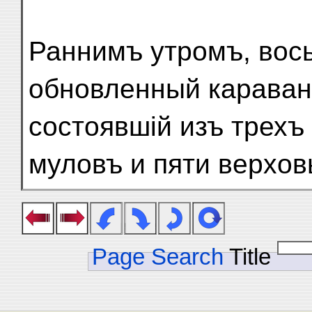
Раннимъ утромъ, вос
обновленный караван
состоявшій изъ трехъ
муловъ и пяти верхо
Page Search
Title