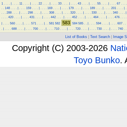
1
.
.
.
.
|
.
.
.
.
11
.
.
.
.
|
.
.
.
.
22
.
.
.
.
|
.
.
.
.
33
.
.
.
.
|
.
.
.
.
43
.
.
.
.
|
.
.
.
.
55
.
.
.
.
|
.
.
.
.
67
.
.
.
.
.
.
148
.
.
.
.
|
.
.
.
.
159
.
.
.
.
|
.
.
.
.
169
.
.
.
.
|
.
.
.
.
179
.
.
.
.
|
.
.
.
.
189
.
.
.
.
|
.
.
.
.
201
.
.
.
.
|
.
.
.
.
288
.
.
.
.
|
.
.
.
.
298
.
.
.
.
|
.
.
.
.
308
.
.
.
.
|
.
.
.
.
320
.
.
.
.
|
.
.
.
.
330
.
.
.
.
|
.
.
.
.
340
.
.
.
.
|
.
.
.
.
420
.
.
.
.
|
.
.
.
.
431
.
.
.
.
|
.
.
.
.
442
.
.
.
.
|
.
.
.
.
452
.
.
.
.
|
.
.
.
.
464
.
.
.
.
|
.
.
.
.
476
.
.
.
.
583
|
.
.
.
.
560
.
.
.
.
|
.
.
.
.
571
.
.
.
.
|
.
.
581
582
584
585
.
.
|
.
.
.
.
594
.
.
.
.
|
.
.
.
.
607
.
.
.
|
.
.
.
.
688
.
.
.
.
|
.
.
.
.
700
.
.
.
.
|
.
.
.
.
710
.
.
.
.
|
.
.
.
.
720
.
.
.
.
|
.
.
.
.
730
.
.
.
.
|
.
.
.
.
740
.
.
List of Books
|
Text Search
|
Image S
Copyright (C) 2003-2026
Nati
Toyo Bunko
.