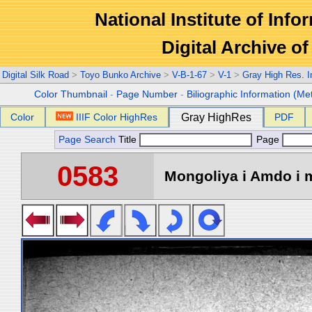
National Institute of Info
Digital Archive 
Digital Silk Road
>
Toyo Bunko Archive
>
V-B-1-67
>
V-1
>
Gray High Res. 
Color Thumbnail
-
Page Number
-
Biliographic Information (Me
Color
IIIF Color HighRes
Gray HighRes
PDF
Page Search
Title
Page
0583
Mongoliya i Amdo i m