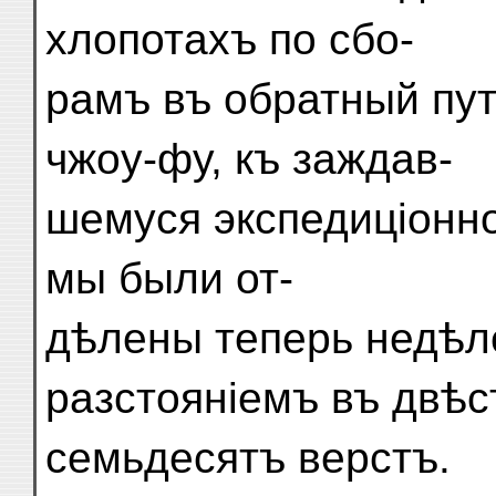
хлопотахъ по сбо-
рамъ въ обратный пут
чжоу-фу, къ заждав-
шемуся экспедиціонно
мы были от-
дѣлены теперь недѣл
разстояніемъ въ двѣс
семьдесятъ верстъ.