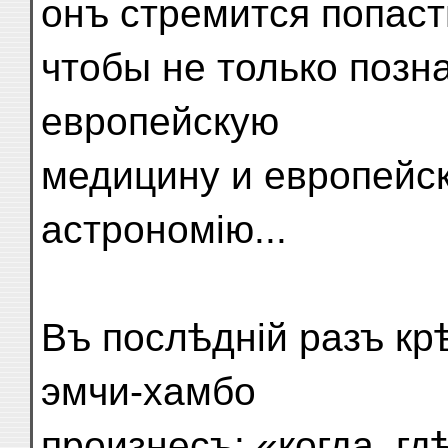
онъ стремится попаст
чтобы не только позна
европейскую
медицину и европейс
астрономію...
Въ послѣдній разъ кр
эмчи-хамбо
произнесъ: «когда, гд