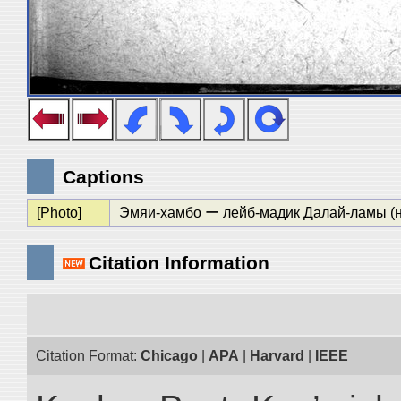
Captions
[Photo]
Эмяи-хамбо ー лейб-мадик Далай-ламы (н
Citation Information
Citation Format:
Chicago
|
APA
|
Harvard
|
IEEE