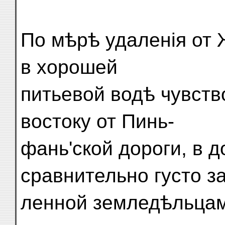
По мѣрѣ удаленія от 
в хорошей
питьевой водѣ чувство
востоку от Пинь-
фань'ской дороги, в д
сравнительно густо з
ленной земледѣльцам