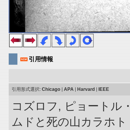
引用情報
引用形式選択:
Chicago
|
APA
|
Harvard
|
IEEE
コズロフ, ピョートル
ムドと死の山カラホト