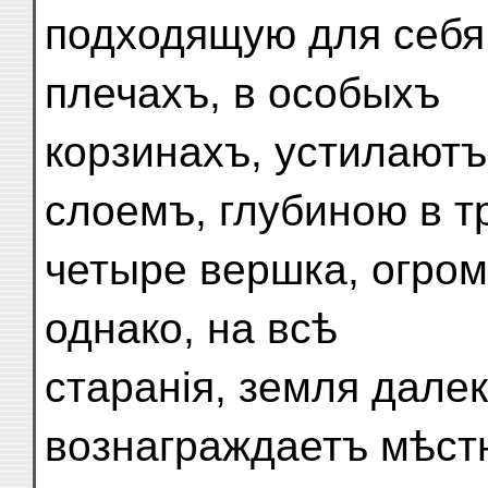
подходящую для себя 
плечахъ, в особыхъ
корзинахъ, устилают
слоемъ, глубиною в т
четыре вершка, огром
однако, на всѣ
старанія, земля далек
вознаграждаетъ мѣст