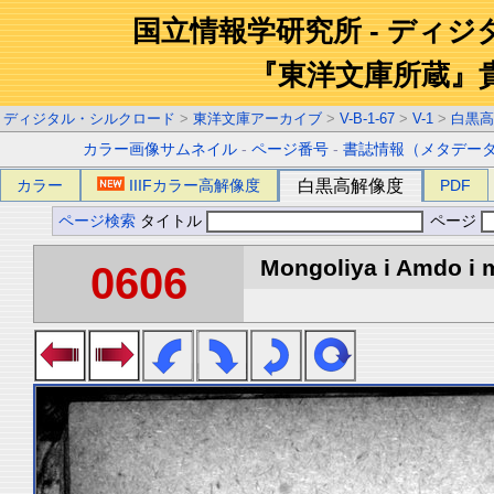
国立情報学研究所 - ディ
『東洋文庫所蔵』
ディジタル・シルクロード
>
東洋文庫アーカイブ
>
V-B-1-67
>
V-1
>
白黒高
カラー画像サムネイル
-
ページ番号
-
書誌情報（メタデー
カラー
IIIFカラー高解像度
白黒高解像度
PDF
ページ検索
タイトル
ページ
Mongoliya i Amdo i m
0606