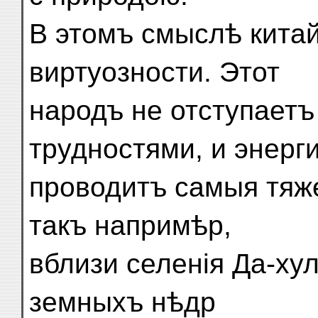
В этомъ смыслѣ кита
виртуозности. Этот
народъ не отступаетъ
трудностями, и энерг
проводитъ самыя тяж
такъ напримѣр,
вблизи селенія Да-ху
земныхъ нѣдр