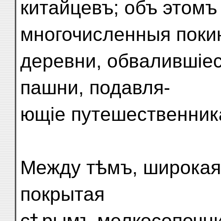
китайцевъ; объ этомъ
многочисленныя поки
деревни, обвалившіе
пашни, подавля-
ющіе путешественник
Между тѣмъ, широкая 
покрытая
сѣрымъ мелкосопочни