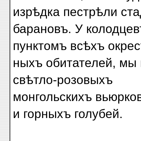
изрѣдка пестрѣли ст
барановъ. У колодце
пунктомъ всѣхъ окрес
ныхъ обитателей, мы
свѣтло-розовыхъ
монгольскихъ вьюрко
и горныхъ голубей.