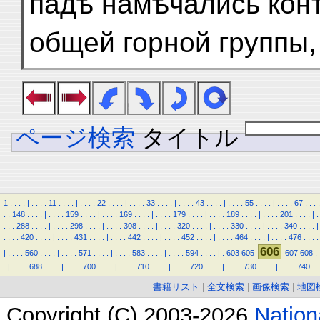
падѣ намѣчались кон
общей горной группы,
ページ検索
タイトル
1
.
.
.
.
|
.
.
.
.
11
.
.
.
.
|
.
.
.
.
22
.
.
.
.
|
.
.
.
.
33
.
.
.
.
|
.
.
.
.
43
.
.
.
.
|
.
.
.
.
55
.
.
.
.
|
.
.
.
.
67
.
.
.
.
.
.
148
.
.
.
.
|
.
.
.
.
159
.
.
.
.
|
.
.
.
.
169
.
.
.
.
|
.
.
.
.
179
.
.
.
.
|
.
.
.
.
189
.
.
.
.
|
.
.
.
.
201
.
.
.
.
|
.
.
.
.
288
.
.
.
.
|
.
.
.
.
298
.
.
.
.
|
.
.
.
.
308
.
.
.
.
|
.
.
.
.
320
.
.
.
.
|
.
.
.
.
330
.
.
.
.
|
.
.
.
.
340
.
.
.
.
|
.
.
.
.
420
.
.
.
.
|
.
.
.
.
431
.
.
.
.
|
.
.
.
.
442
.
.
.
.
|
.
.
.
.
452
.
.
.
.
|
.
.
.
.
464
.
.
.
.
|
.
.
.
.
476
.
.
.
.
606
|
.
.
.
.
560
.
.
.
.
|
.
.
.
.
571
.
.
.
.
|
.
.
.
.
583
.
.
.
.
|
.
.
.
.
594
.
.
.
.
|
.
603
605
607
608
.
.
|
.
.
.
.
688
.
.
.
.
|
.
.
.
.
700
.
.
.
.
|
.
.
.
.
710
.
.
.
.
|
.
.
.
.
720
.
.
.
.
|
.
.
.
.
730
.
.
.
.
|
.
.
.
.
740
.
.
書籍リスト
|
全文検索
|
画像検索
|
地図
Copyright (C) 2003-2026
Natio