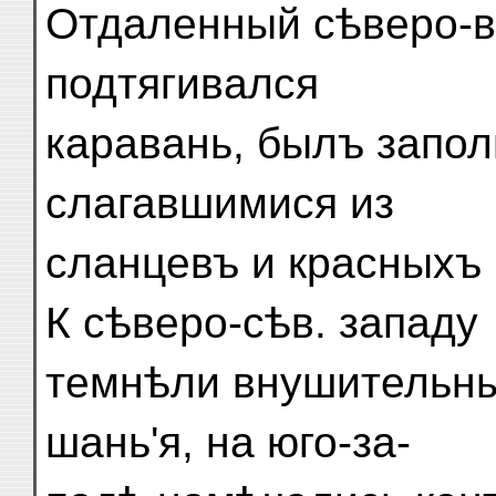
Отдаленный сѣверо-в
подтягивался
каравань, былъ запол
слагавшимися из
сланцевъ и красныхъ 
К сѣверо-сѣв. западу
темнѣли внушительн
шань'я, на юго-за-