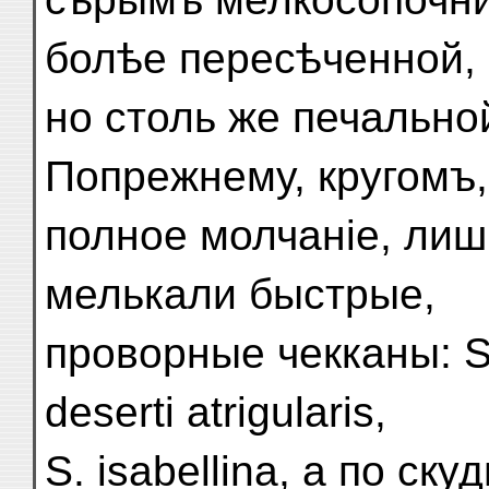
болѣе пересѣченной,
но столь же печально
Попрежнему, кругомъ
полное молчаніе, лиш
мелькали быстрые,
проворные чекканы: Sa
deserti atrigularis,
S. isabellina, а по с