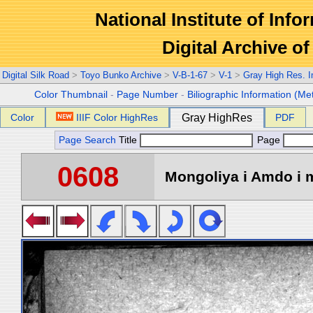
National Institute of Info
Digital Archive 
Digital Silk Road
>
Toyo Bunko Archive
>
V-B-1-67
>
V-1
>
Gray High Res. 
Color Thumbnail
-
Page Number
-
Biliographic Information (Me
Color
IIIF Color HighRes
Gray HighRes
PDF
Page Search
Title
Page
0608
Mongoliya i Amdo i m