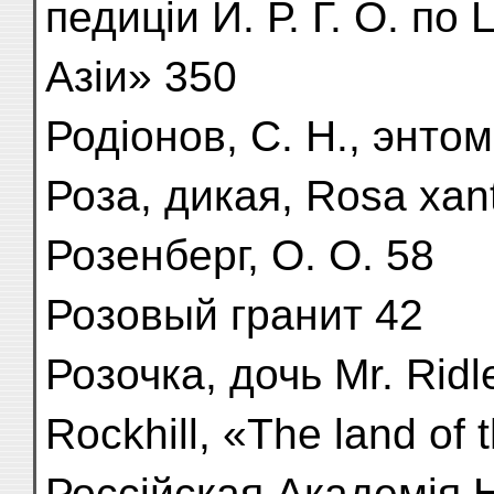
педиціи И. Р. Г. О. п
Азіи» 350
Родіонов, С. Н., энто
Роза, дикая, Rosa xant
Розенберг, О. О. 58
Розовый гранит 42
Розочка, дочь Mr. Ridl
Rockhill, «The land of
Россійская Академія 