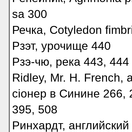
sa 300
Речка, Cotyledon fimb
Рзэт, урочище 440
Рзэ-чю, река 443, 444
Ridley, Mr. H. French,
сіонер в Синине 266, 2
395, 508
Ринхардт, английский