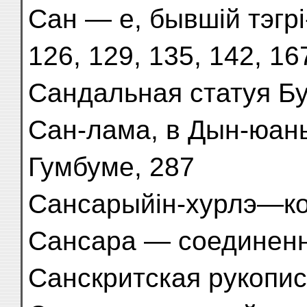
Сан — е, бывшій тэгрі
126, 129, 135, 142, 16
Сандальная статуя Б
Сан-лама, в Дын-юань
Гумбуме, 287
Сансарыйін-хурлэ—кол
Сансара — соединенн
Санскритская рукопис