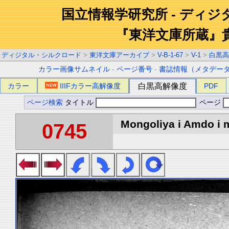
国立情報学研究所 - ディ
『東洋文庫所蔵』
ディジタル・シルクロード
>
東洋文庫アーカイブ
>
V-B-1-67
>
V-1
>
白黒高
カラー画像サムネイル
-
ページ番号
-
書誌情報（メタデー
カラー
IIIFカラー高解像度
白黒高解像度
PDF
ページ検索
タイトル
ページ
Mongoliya i Amdo i m
0745