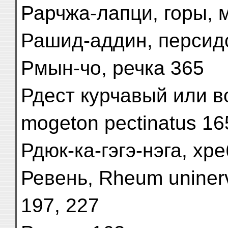
Рарчжа-лапци, горы, 
Рашид-аддин, персидс
Рмын-чо, речка 365
Рдест курчавый или в
mogeton pectinatus 165
Рдюк-ка-гэгэ-нэга, хр
Ревень, Rheum uninerv
197, 227