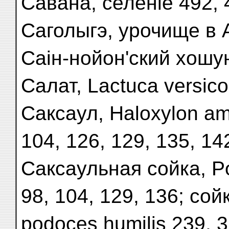
Савана, селеніе 492, 
Саголыгэ, урочище в 
Саін-нойон'ский хошу
Салат, Lactuca versico
Саксаул, Haloxylon am
104, 126, 129, 135, 14
Саксаульная сойка, P
98, 104, 129, 136; сой
podoces humilis 239, 3