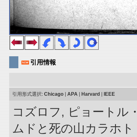
引用情報
引用形式選択:
Chicago
|
APA
|
Harvard
|
IEEE
コズロフ, ピョートル
ムドと死の山カラホト