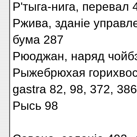
Р'тыга-нига, перевал 
Ржива, зданіе управл
бума 287
Рюоджан, наряд чойбэ
Рыжебрюхая горихвостка
gastra 82, 98, 372, 386
Рысь 98