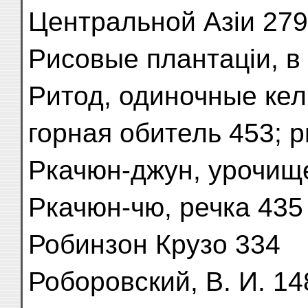
Центральной Азіи 279
Рисовые плантаціи, в
Ритод, одиночные кел
горная обитель 453; 
Ркачюн-джун, урочищ
Ркачюн-чю, речка 435
Робинзон Крузо 334
Роборовский, В. И. 14