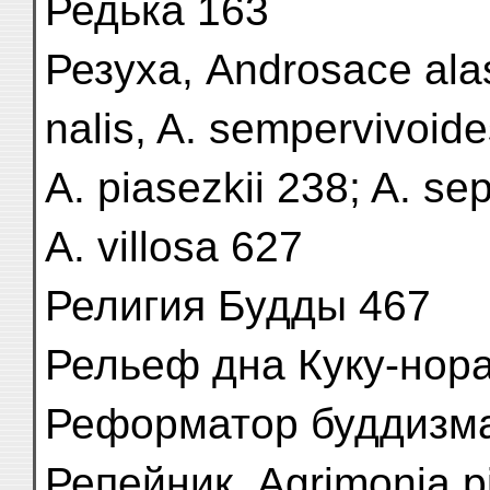
Редька 163
Резуха, Androsace alas
nalis, A. sempervivoid
A. piasezkii 238; A. sep
A. villosa 627
Религия Будды 467
Рельеф дна Куку-нора
Реформатор буддизма
Репейник, Agrimonia pi