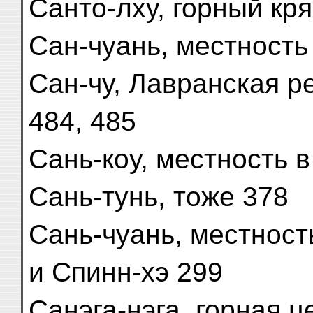
Санто-лху, горный кр
Сан-чуань, местность 
Сан-чу, Лавранская ре
484, 485
Сань-коу, местность в
Сань-тунь, тоже 378
Сань-чуань, местнос
и Спинн-хэ 299
Санэга-нэга, горная це