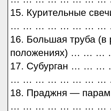
15. Курительные све
… … … … … … … … 
16. Большая труба (в
положениях) … … …
17. Субурган … … 
… … … … … … … … 
18. Праджня — пар
… … … … … … … … 