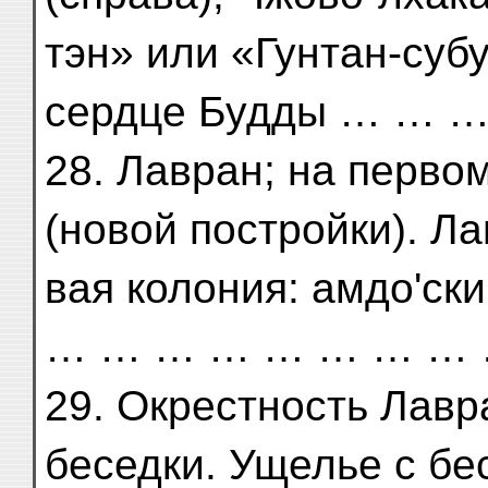
тэн» или «Гунтан-суб
сердце Будды … … …
28. Лавран; на перво
(новой постройки). Ла
вая колония: амдо'ск
… … … … … … … … 
29. Окрестность Лав
беседки. Ущелье с бе