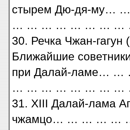
стырем Дю-дя-му… 
… … … … … … … … 
30. Речка Чжан-гагун 
Ближайшие советник
при Далай-ламе… 
… … … … … … … … 
31. XIII Далай-лама А
чжамцо… … … … … 