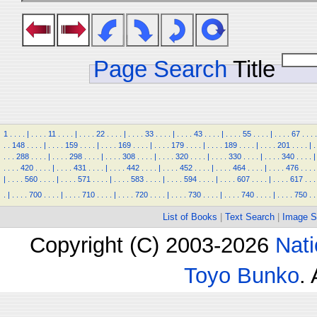
Page Search
Title
1
.
.
.
.
|
.
.
.
.
11
.
.
.
.
|
.
.
.
.
22
.
.
.
.
|
.
.
.
.
33
.
.
.
.
|
.
.
.
.
43
.
.
.
.
|
.
.
.
.
55
.
.
.
.
|
.
.
.
.
67
.
.
.
.
.
.
148
.
.
.
.
|
.
.
.
.
159
.
.
.
.
|
.
.
.
.
169
.
.
.
.
|
.
.
.
.
179
.
.
.
.
|
.
.
.
.
189
.
.
.
.
|
.
.
.
.
201
.
.
.
.
|
.
.
.
.
288
.
.
.
.
|
.
.
.
.
298
.
.
.
.
|
.
.
.
.
308
.
.
.
.
|
.
.
.
.
320
.
.
.
.
|
.
.
.
.
330
.
.
.
.
|
.
.
.
.
340
.
.
.
.
|
.
.
.
.
420
.
.
.
.
|
.
.
.
.
431
.
.
.
.
|
.
.
.
.
442
.
.
.
.
|
.
.
.
.
452
.
.
.
.
|
.
.
.
.
464
.
.
.
.
|
.
.
.
.
476
.
.
.
.
|
.
.
.
.
560
.
.
.
.
|
.
.
.
.
571
.
.
.
.
|
.
.
.
.
583
.
.
.
.
|
.
.
.
.
594
.
.
.
.
|
.
.
.
.
607
.
.
.
.
|
.
.
.
.
617
.
.
.
.
|
.
.
.
.
700
.
.
.
.
|
.
.
.
.
710
.
.
.
.
|
.
.
.
.
720
.
.
.
.
|
.
.
.
.
730
.
.
.
.
|
.
.
.
.
740
.
.
.
.
|
.
.
.
.
750
.
.
List of Books
|
Text Search
|
Image S
Copyright (C) 2003-2026
Nati
Toyo Bunko
.