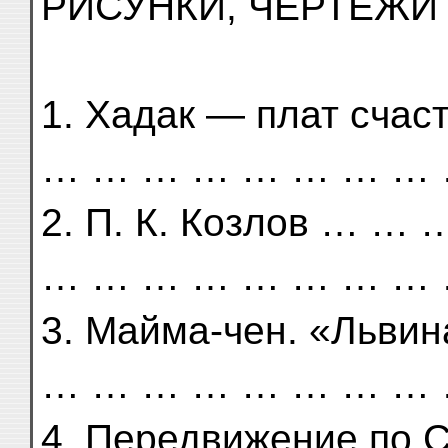
РИСУНКИ, ЧЕРТЕЖИ 
1. Хадак — плат сч
… … … … … … … … 
2. П. К. Козлов … 
… … … … … … … … 
3. Майма-чен. «Льви
… … … … … … … … 
4. Передвижение по 