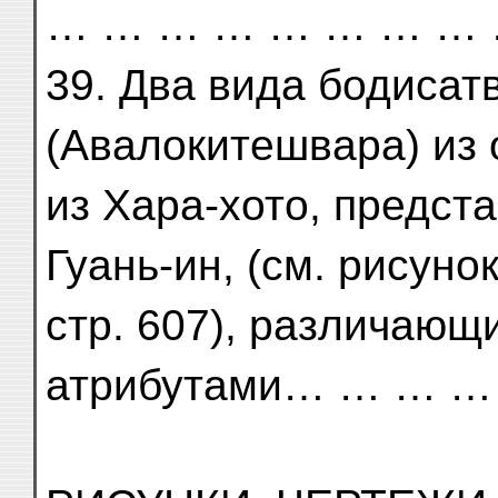
… … … … … … … … 
39. Два вида бодисат
(Авалокитешвара) из 
из Хара-хото, предст
Гуань-ин, (см. рисуно
стр. 607), различающ
атрибутами… … … …