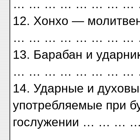
… … … … … … … … 
12. Хонхо — молитве
… … … … … … … … 
13. Барабан и ударн
… … … … … … … … 
14. Ударные и духовы
употребляемые при бу
гослужении … … …
… … … … … … … … 