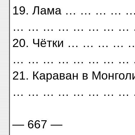
19. Лама … … … …
… … … … … … … … 
20. Чётки … … … …
… … … … … … … … 
21. Караван в Монг
… … … … … … … … 
— 667 —