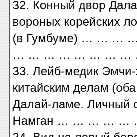
32. Конный двор Дала
вороных корейских л
(в Гумбуме) … … …
… … … … … … … … 
33. Лейб-медик Эмчи-
китайским делам (оба
Далай-ламе. Личный 
Намган … … … … … 