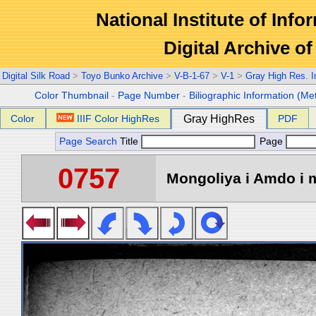
National Institute of Info
Digital Archive 
Digital Silk Road
>
Toyo Bunko Archive
>
V-B-1-67
>
V-1
>
Gray High Res. 
Color Thumbnail
-
Page Number
-
Biliographic Information (Me
Color
IIIF Color HighRes
Gray HighRes
PDF
Page Search
Title
Page
0757
Mongoliya i Amdo i m