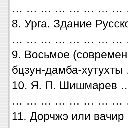
… … … … … … … … 
8. Урга. Здание Рус
… … … … … … … … 
9. Восьмое (совреме
бцзун-дамба-хутухты
10. Я. П. Шишмаре
… … … … … … … … 
11. Дорчжэ или вачи