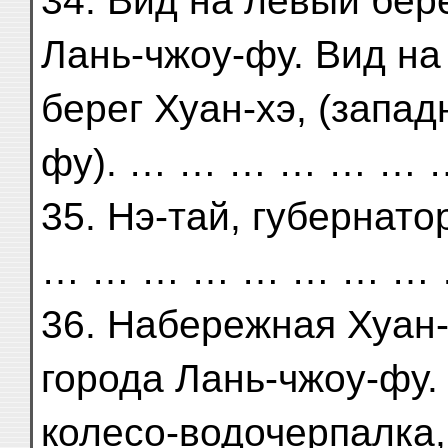
34. Вид на левый бер
Лань-чжоу-фу. Вид на
берег Хуан-хэ, (запа
фу). … … … … … … 
35. Нэ-тай, губернат
… … … … … … … … 
36. Набережная Хуан-
города Лань-чжоу-фу.
колесо-водочерпалка