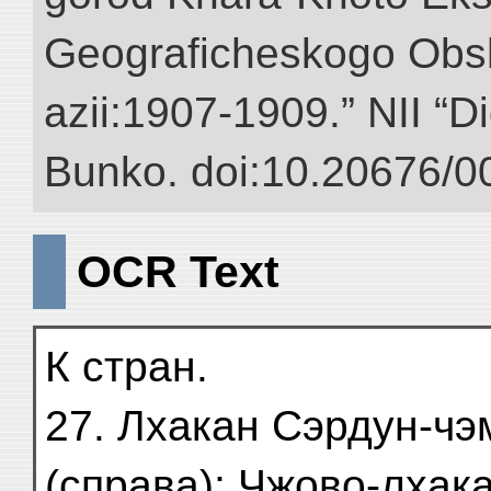
Geograficheskogo Obs
azii:1907-1909.” NII “Di
Bunko. doi:10.20676/0
OCR Text
К стран.
27. Лхакан Сэрдун-чэ
(справа); Чжово-лхака