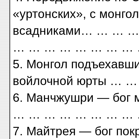
«уртонских», с монго
всадниками… … … 
… … … … … … … … 
5. Монгол подъехавш
войлочной юрты … 
6. Манчжушри — бог
… … … … … … … … 
7. Майтрея — бог по