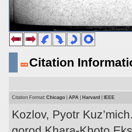
Citation Informat
Citation Format:
Chicago
|
APA
|
Harvard
|
IEEE
Kozlov, Pyotr Kuz’mich
gorod Khara-Khoto Eks