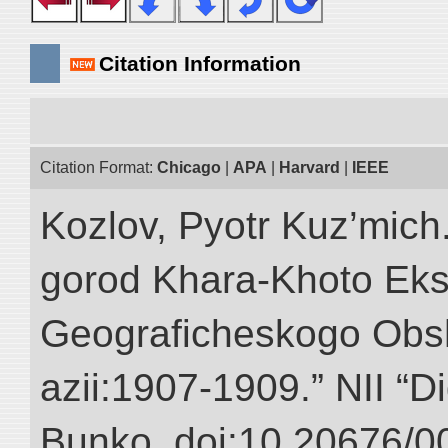
Citation Information
Citation Format:
Chicago
|
APA
|
Harvard
|
IEEE
Kozlov, Pyotr Kuz’mich
gorod Khara-Khoto Eks
Geograficheskogo Obs
azii:1907-1909.” NII “Di
Bunko. doi:10.20676/0