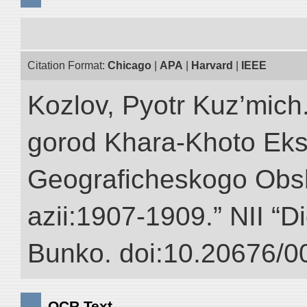
Citation Format:
Chicago
|
APA
|
Harvard
|
IEEE
Kozlov, Pyotr Kuz’mich
gorod Khara-Khoto Eks
Geograficheskogo Obs
azii:1907-1909.” NII “Di
Bunko. doi:10.20676/0
OCR Text