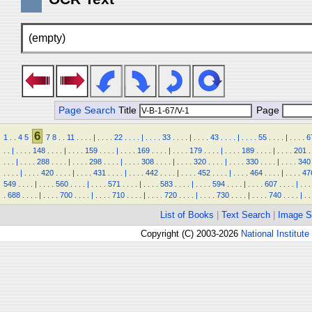
(empty)
Page Search
Title
Page
6
1
.
.
4
5
7
8
.
.
11
.
.
.
.
|
.
.
.
.
22
.
.
.
.
|
.
.
.
.
33
.
.
.
.
|
.
.
.
.
43
.
.
.
.
|
.
.
.
.
55
.
.
.
.
|
.
.
.
.
6
.
.
|
.
.
.
.
148
.
.
.
.
|
.
.
.
.
159
.
.
.
.
|
.
.
.
.
169
.
.
.
.
|
.
.
.
.
179
.
.
.
.
|
.
.
.
.
189
.
.
.
.
|
.
.
.
.
201
.
.
.
.
|
.
.
.
.
288
.
.
.
.
|
.
.
.
.
298
.
.
.
.
|
.
.
.
.
308
.
.
.
.
|
.
.
.
.
320
.
.
.
.
|
.
.
.
.
330
.
.
.
.
|
.
.
.
.
340
.
.
.
.
|
.
.
.
.
420
.
.
.
.
|
.
.
.
.
431
.
.
.
.
|
.
.
.
.
442
.
.
.
.
|
.
.
.
.
452
.
.
.
.
|
.
.
.
.
464
.
.
.
.
|
.
.
.
.
47
549
.
.
.
.
|
.
.
.
.
560
.
.
.
.
|
.
.
.
.
571
.
.
.
.
|
.
.
.
.
583
.
.
.
.
|
.
.
.
.
594
.
.
.
.
|
.
.
.
.
607
.
.
.
.
|
.
.
.
.
688
.
.
.
.
|
.
.
.
.
700
.
.
.
.
|
.
.
.
.
710
.
.
.
.
|
.
.
.
.
720
.
.
.
.
|
.
.
.
.
730
.
.
.
.
|
.
.
.
.
740
.
.
.
.
|
.
.
List of Books
|
Text Search
|
Image S
Copyright (C) 2003-2026
National Institute