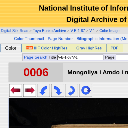
National Institute of Info
Digital Archive 
Digital Silk Road
>
Toyo Bunko Archive
>
V-B-1-67
>
V-1
>
Color Image
Color Thumbnail
-
Page Number
-
Biliographic Information (Me
Color
IIIF Color HighRes
Gray HighRes
PDF
Page Search
Title
Page
0006
Mongoliya i Amdo i m