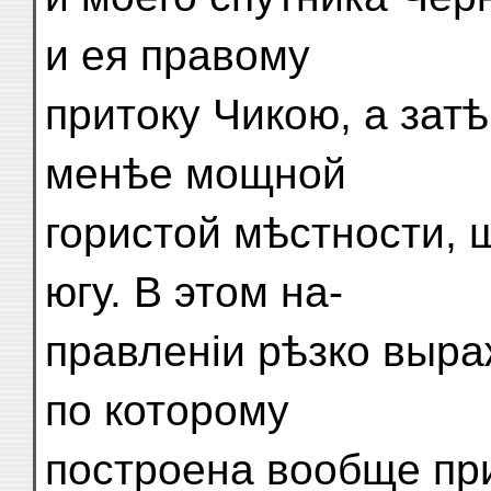
и ея правому
притоку Чикою, а зат
менѣе мощной
гористой мѣстности, 
югу. В этом на-
правленіи рѣзко выр
по которому
построена вообще при