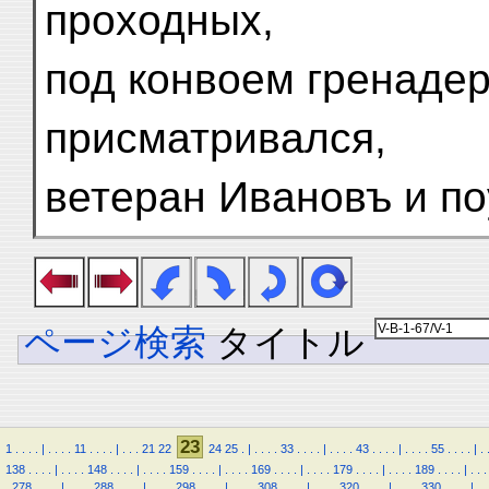
проходных,
под конвоем гренадер
присматривался,
ветеран Ивановъ и п
ページ検索
タイトル
23
1
.
.
.
.
|
.
.
.
.
11
.
.
.
.
|
.
.
.
21
22
24
25
.
|
.
.
.
.
33
.
.
.
.
|
.
.
.
.
43
.
.
.
.
|
.
.
.
.
55
.
.
.
.
|
.
138
.
.
.
.
|
.
.
.
.
148
.
.
.
.
|
.
.
.
.
159
.
.
.
.
|
.
.
.
.
169
.
.
.
.
|
.
.
.
.
179
.
.
.
.
|
.
.
.
.
189
.
.
.
.
|
.
.
.
.
278
.
.
.
.
|
.
.
.
.
288
.
.
.
.
|
.
.
.
.
298
.
.
.
.
|
.
.
.
.
308
.
.
.
.
|
.
.
.
.
320
.
.
.
.
|
.
.
.
.
330
.
.
.
.
|
.
.