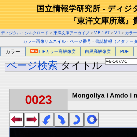
国立情報学研究所 - ディ
『東洋文庫所蔵』
ディジタル・シルクロード
>
東洋文庫アーカイブ
>
V-B-1-67
>
V-1
>
カラー
カラー画像サムネイル
-
ページ番号
-
書誌情報（メタデー
カラー
IIIFカラー高解像度
白黒高解像度
PDF
ページ検索
タイトル
Mongoliya i Amdo i m
0023