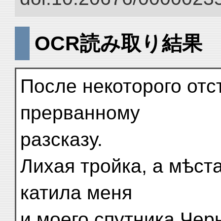
OCR読み取り結果
После некоторого отс
прерванному
разсказу.
Лихая тройка, а мѣст
катила меня
и моего спутника Чер