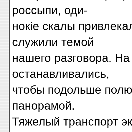
россыпи, оди-
нокіе скалы привлека
служили темой
нашего разговора. Н
останавливались,
чтобы подольше полю
панорамой.
Тяжелый транспорт эк