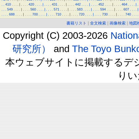
.
.
410
.
.
.
.
|
.
.
.
.
420
.
.
.
.
|
.
.
.
.
431
.
.
.
.
|
.
.
.
.
442
.
.
.
.
|
.
.
.
.
452
.
.
.
.
|
.
.
.
.
464
.
.
.
.
|
.
.
.
.
549
.
.
.
.
|
.
.
.
.
560
.
.
.
.
|
.
.
.
.
571
.
.
.
.
|
.
.
.
.
583
.
.
.
.
|
.
.
.
.
594
.
.
.
.
|
.
.
.
.
607
.
.
.
.
|
.
.
.
.
688
.
.
.
.
|
.
.
.
.
700
.
.
.
.
|
.
.
.
.
710
.
.
.
.
|
.
.
.
.
720
.
.
.
.
|
.
.
.
.
730
.
.
.
.
|
.
.
.
.
740
.
.
.
.
書籍リスト
|
全文検索
|
画像検索
|
地図
Copyright (C) 2003-2026
Natio
研究所）
and
The Toyo B
本ウェブサイトに掲載するデ
りい