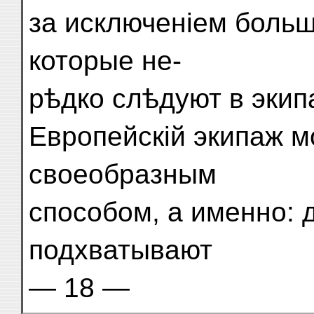
за исключеніем больш
которые не-
рѣдко слѣдуют в экип
Европейскій экипаж м
своеобразным
способом, а именно: 
подхватывают
— 18 —