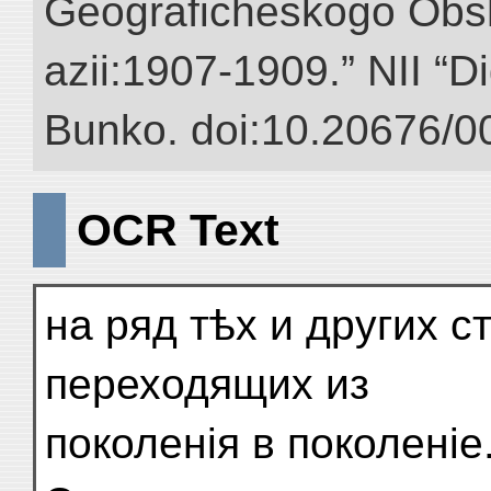
Geograficheskogo Obs
azii:1907-1909.” NII “Di
Bunko. doi:10.20676/0
OCR Text
на ряд тѣх и других 
переходящих из
поколенія в поколеніе.