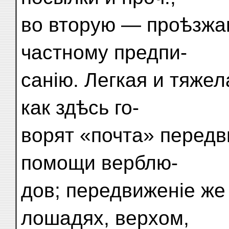
во вторую — проѣзжа
частному предпи-
санію. Легкая и тяжел
как здѣсь го-
ворят «почта» передв
помощи верблю-
дов; передвиженіе же
лошадях, верхом,