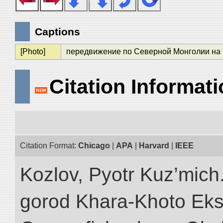
Captions
[Photo]
передвижение по Северной Монголии на "
Citation Informat
Citation Format:
Chicago
|
APA
|
Harvard
|
IEEE
Kozlov, Pyotr Kuz’mich
gorod Khara-Khoto Eks