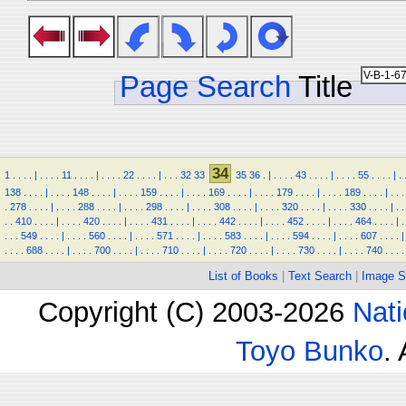
Page Search
Title
34
1
.
.
.
.
|
.
.
.
.
11
.
.
.
.
|
.
.
.
.
22
.
.
.
.
|
.
.
.
32
33
35
36
.
|
.
.
.
.
43
.
.
.
.
|
.
.
.
.
55
.
.
.
.
|
.
138
.
.
.
.
|
.
.
.
.
148
.
.
.
.
|
.
.
.
.
159
.
.
.
.
|
.
.
.
.
169
.
.
.
.
|
.
.
.
.
179
.
.
.
.
|
.
.
.
.
189
.
.
.
.
|
.
.
.
.
278
.
.
.
.
|
.
.
.
.
288
.
.
.
.
|
.
.
.
.
298
.
.
.
.
|
.
.
.
.
308
.
.
.
.
|
.
.
.
.
320
.
.
.
.
|
.
.
.
.
330
.
.
.
.
|
.
.
.
.
410
.
.
.
.
|
.
.
.
.
420
.
.
.
.
|
.
.
.
.
431
.
.
.
.
|
.
.
.
.
442
.
.
.
.
|
.
.
.
.
452
.
.
.
.
|
.
.
.
.
464
.
.
.
.
|
.
.
.
.
549
.
.
.
.
|
.
.
.
.
560
.
.
.
.
|
.
.
.
.
571
.
.
.
.
|
.
.
.
.
583
.
.
.
.
|
.
.
.
.
594
.
.
.
.
|
.
.
.
.
607
.
.
.
.
|
.
.
.
.
688
.
.
.
.
|
.
.
.
.
700
.
.
.
.
|
.
.
.
.
710
.
.
.
.
|
.
.
.
.
720
.
.
.
.
|
.
.
.
.
730
.
.
.
.
|
.
.
.
.
740
.
.
.
.
List of Books
|
Text Search
|
Image S
Copyright (C) 2003-2026
Nati
Toyo Bunko
.