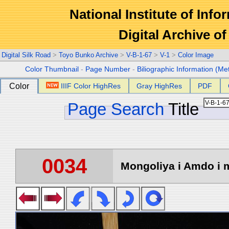
National Institute of Info
Digital Archive 
Digital Silk Road
>
Toyo Bunko Archive
>
V-B-1-67
>
V-1
>
Color Image
Color Thumbnail
-
Page Number
-
Biliographic Information (Me
Color
IIIF Color HighRes
Gray HighRes
PDF
Page Search
Title
0034
Mongoliya i Amdo i m