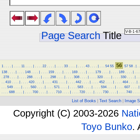
Page Search
Title
56
1
.
.
.
.
|
.
.
.
.
11
.
.
.
.
|
.
.
.
.
22
.
.
.
.
|
.
.
.
.
33
.
.
.
.
|
.
.
.
.
43
.
.
.
.
|
.
.
.
54
55
57
58
.
|
.
138
.
.
.
.
|
.
.
.
.
148
.
.
.
.
|
.
.
.
.
159
.
.
.
.
|
.
.
.
.
169
.
.
.
.
|
.
.
.
.
179
.
.
.
.
|
.
.
.
.
189
.
.
.
.
|
.
.
.
.
278
.
.
.
.
|
.
.
.
.
288
.
.
.
.
|
.
.
.
.
298
.
.
.
.
|
.
.
.
.
308
.
.
.
.
|
.
.
.
.
320
.
.
.
.
|
.
.
.
.
330
.
.
.
.
|
.
.
.
.
410
.
.
.
.
|
.
.
.
.
420
.
.
.
.
|
.
.
.
.
431
.
.
.
.
|
.
.
.
.
442
.
.
.
.
|
.
.
.
.
452
.
.
.
.
|
.
.
.
.
464
.
.
.
.
|
.
.
.
.
549
.
.
.
.
|
.
.
.
.
560
.
.
.
.
|
.
.
.
.
571
.
.
.
.
|
.
.
.
.
583
.
.
.
.
|
.
.
.
.
594
.
.
.
.
|
.
.
.
.
607
.
.
.
.
|
.
.
.
.
688
.
.
.
.
|
.
.
.
.
700
.
.
.
.
|
.
.
.
.
710
.
.
.
.
|
.
.
.
.
720
.
.
.
.
|
.
.
.
.
730
.
.
.
.
|
.
.
.
.
740
.
.
.
.
List of Books
|
Text Search
|
Image S
Copyright (C) 2003-2026
Nati
Toyo Bunko
.