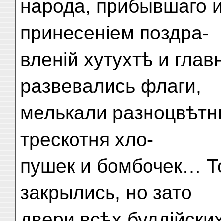
народа, прибывшаго и
принесеніем поздра-
вленій хутухтѣ и гла
развевались флаги,
мелькали разноцвѣтн
трескотня хло-
пушек и бомбочек… То
закрылись, но зато
двери всѣх буддійски