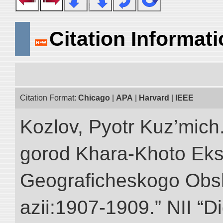
Citation Informat
Citation Format:
Chicago
|
APA
|
Harvard
|
IEEE
Kozlov, Pyotr Kuz’mich
gorod Khara-Khoto Eks
Geograficheskogo Obs
azii:1907-1909.” NII “Di