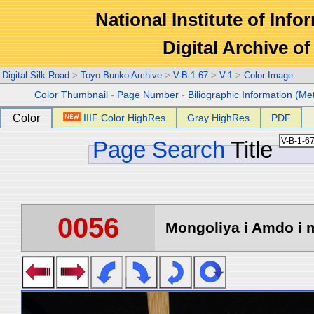
National Institute of Info
Digital Archive 
Digital Silk Road
>
Toyo Bunko Archive
>
V-B-1-67
>
V-1
>
Color Image
Color Thumbnail
-
Page Number
-
Biliographic Information (Me
Color
IIIF Color HighRes
Gray HighRes
PDF
Page Search
Title
0056
Mongoliya i Amdo i m