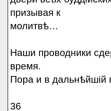
призывая к
молитвѣ…
Наши проводники сде
время.
Пора и в дальнѣйшій
36