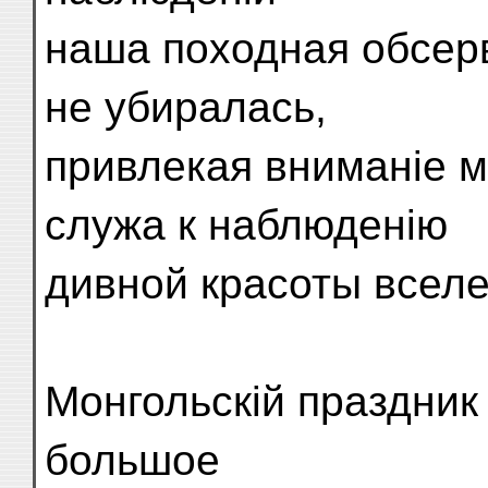
наша походная обсерв
не убиралась,
привлекая вниманіе 
служа к наблюденію
дивной красоты всел
Монгольскій праздник 
большое