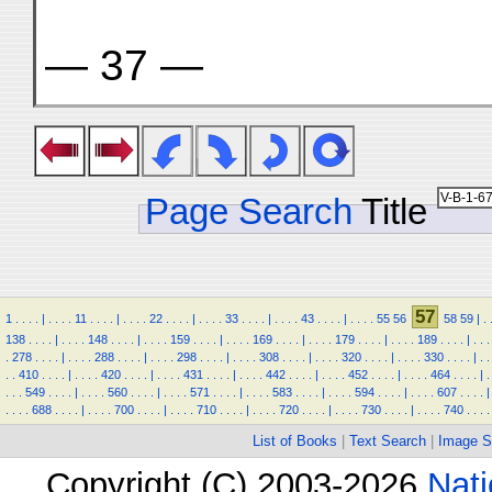
— 37 —
Page Search
Title
57
1
.
.
.
.
|
.
.
.
.
11
.
.
.
.
|
.
.
.
.
22
.
.
.
.
|
.
.
.
.
33
.
.
.
.
|
.
.
.
.
43
.
.
.
.
|
.
.
.
.
55
56
58
59
|
.
138
.
.
.
.
|
.
.
.
.
148
.
.
.
.
|
.
.
.
.
159
.
.
.
.
|
.
.
.
.
169
.
.
.
.
|
.
.
.
.
179
.
.
.
.
|
.
.
.
.
189
.
.
.
.
|
.
.
.
.
278
.
.
.
.
|
.
.
.
.
288
.
.
.
.
|
.
.
.
.
298
.
.
.
.
|
.
.
.
.
308
.
.
.
.
|
.
.
.
.
320
.
.
.
.
|
.
.
.
.
330
.
.
.
.
|
.
.
.
.
410
.
.
.
.
|
.
.
.
.
420
.
.
.
.
|
.
.
.
.
431
.
.
.
.
|
.
.
.
.
442
.
.
.
.
|
.
.
.
.
452
.
.
.
.
|
.
.
.
.
464
.
.
.
.
|
.
.
.
.
549
.
.
.
.
|
.
.
.
.
560
.
.
.
.
|
.
.
.
.
571
.
.
.
.
|
.
.
.
.
583
.
.
.
.
|
.
.
.
.
594
.
.
.
.
|
.
.
.
.
607
.
.
.
.
|
.
.
.
.
688
.
.
.
.
|
.
.
.
.
700
.
.
.
.
|
.
.
.
.
710
.
.
.
.
|
.
.
.
.
720
.
.
.
.
|
.
.
.
.
730
.
.
.
.
|
.
.
.
.
740
.
.
.
.
List of Books
|
Text Search
|
Image S
Copyright (C) 2003-2026
Nati