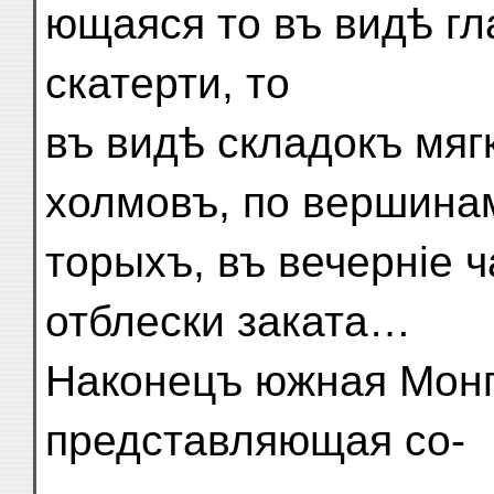
ющаяся то въ видѣ гл
скатерти, то
въ видѣ складокъ мяг
холмовъ, по вершина
торыхъ, въ вечерніе 
отблески заката…
Наконецъ южная Монг
представляющая со-