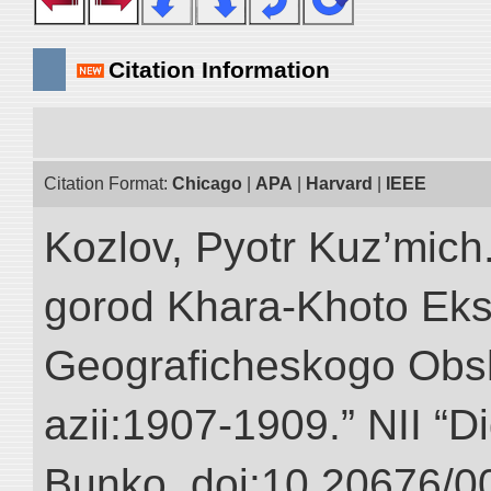
Citation Information
Citation Format:
Chicago
|
APA
|
Harvard
|
IEEE
Kozlov, Pyotr Kuz’mich
gorod Khara-Khoto Eks
Geograficheskogo Obs
azii:1907-1909.” NII “Di
Bunko. doi:10.20676/0