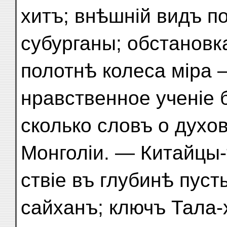
хитъ; внѣшній видъ п
субурганы; обстановк
полотнѣ колеса міра 
нравственное ученіе 
сколько словъ о духо
Монголіи. — Китайцы
ствіе въ глубинѣ пус
сайханъ; ключъ Тала-