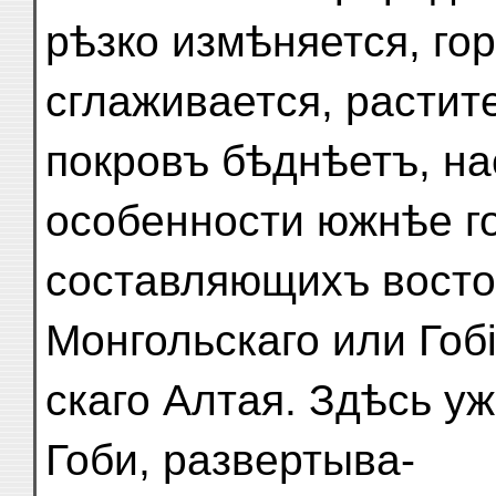
рѣзко измѣняется, г
сглаживается, растит
покровъ бѣднѣетъ, на
особенности южнѣе г
составляющихъ восто
Монгольскаго или Гобі
скаго Алтая. Здѣсь у
Гоби, развертыва-