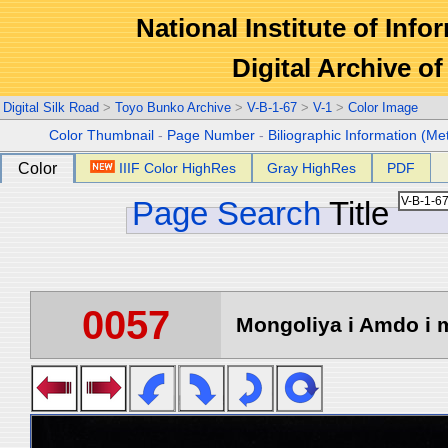
National Institute of Info
Digital Archive 
Digital Silk Road
>
Toyo Bunko Archive
>
V-B-1-67
>
V-1
>
Color Image
Color Thumbnail
-
Page Number
-
Biliographic Information (Me
Color
IIIF Color HighRes
Gray HighRes
PDF
Page Search
Title
0057
Mongoliya i Amdo i m