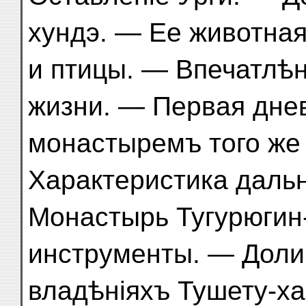
хундэ. — Ее животна
и птицы. — Впечатлѣн
жизни. — Первая днев
монастыремъ того же 
Характеристика даль
Монастырь Тугурюгин
инструменты. — Доли
владѣніяхъ Тушету-х