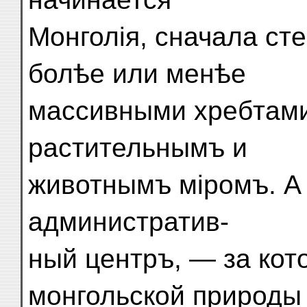
Монголія, сначала сте
болѣе или менѣе
массивными хребтами
растительнымъ и
животнымъ міромъ. А
административ-
ный центръ, — за кот
монгольской природы