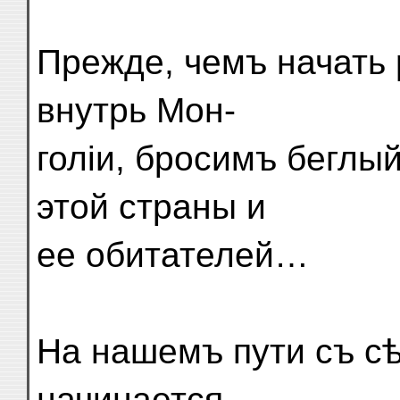
Прежде, чемъ начать 
внутрь Мон-
голіи, бросимъ беглы
этой страны и
ее обитателей…
На нашемъ пути съ сѣ
начинается