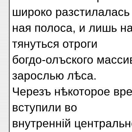
широко разстилалась 
ная полоса, и лишь н
тянуться отроги
богдо-олъского масси
зарослью лѣса.
Черезъ нѣкоторое вре
вступили во
внутренній центрально