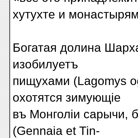
хутухте и монастырям
Богатая долина Шарх
изобилуетъ
пищухами (Lagomys og
охотятся зимующіе
въ Монголіи сарычи, 
(Gennaia et Tin-