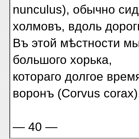
nunculus), обычно си
холмовъ, вдоль дорог
Въ этой мѣстности м
большого хорька,
котораго долгое вре
воронъ (Corvus corax)
— 40 —