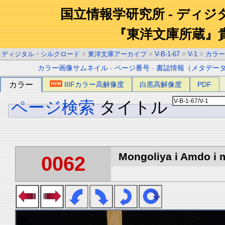
国立情報学研究所 - ディ
『東洋文庫所蔵』
ディジタル・シルクロード
>
東洋文庫アーカイブ
>
V-B-1-67
>
V-1
>
カラー
カラー画像サムネイル
-
ページ番号
-
書誌情報（メタデー
カラー
IIIFカラー高解像度
白黒高解像度
PDF
ページ検索
タイトル
Mongoliya i Amdo i m
0062