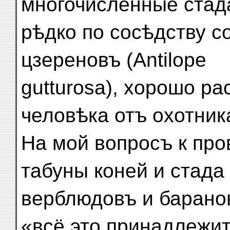
многочисленные стада
рѣдко по сосѣдству с
цзереновъ (Antilope
gutturosa), хорошо р
человѣка отъ охотник
На мой вопросъ к про
табуны коней и стада
верблюдовъ и барано
«всё это принадлежи