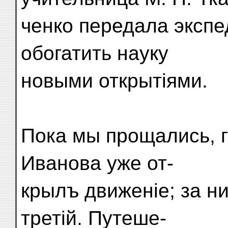
ченко передала экспе
обогатить науку
новыми открытіями.
Пока мы прощались, 
Иванова уже от-
крылъ движеніе; за н
третій. Путеше-