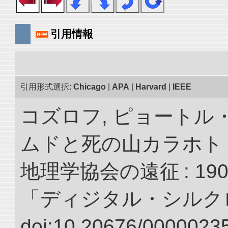
引用情報
引用形式選択:
Chicago
|
APA
|
Harvard
|
IEEE
コズロフ, ピョートル
ムドと死の山カラホト
地理学協会の遠征 : 190
「ディジタル・シルク
doi:10.20676/00000235