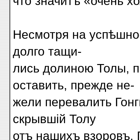
что значитъ «очень х
Несмотря на успѣшно
долго тащи-
лись долиною Толы, 
оставить, прежде не-
жели перевалить Гон
скрывшій Толу
отъ нашихъ взоровъ.