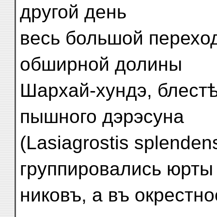
другой день
весь большой перехо
обширной долины
Шархай-хундэ, блест
пышного дэрэсуна
(Lasiagrostis splenden
группировались юрты 
никовъ, а въ окрестн