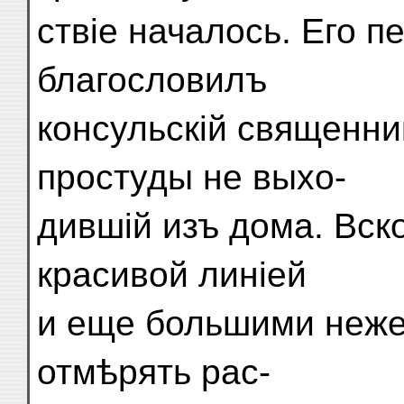
ствіе началось. Его п
благословилъ
консульскій священник
простуды не выхо-
дившій изъ дома. Вск
красивой линіей
и еще большими неже
отмѣрять рас-