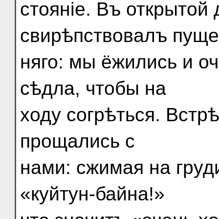
стояніе. Въ открытой
свирѣпствовалъ пуще
няго: мы ёжились и о
сѣдла, чтобы на
ходу согрѣться. Встр
прощались с
нами: сжимая на груд
«куйтун-байна!»