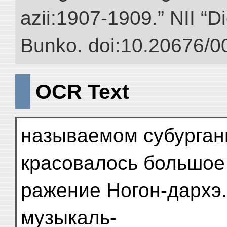
azii:1907-1909.” NII “Di
Bunko. doi:10.20676/0
OCR Text
называемом субурган
красовалось большое
ражение Ногон-дархэ.
музыкаль-