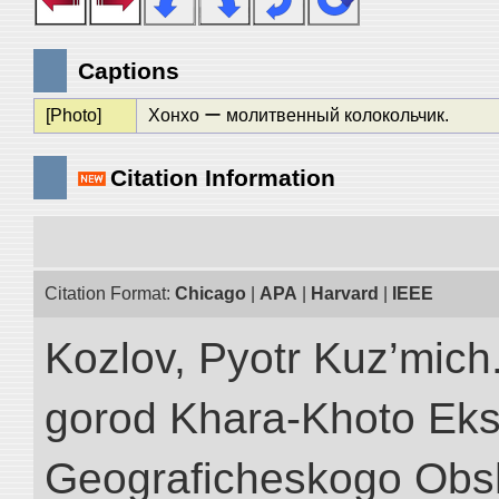
Captions
[Photo]
Хонхо ー молитвенный колокольчик.
Citation Information
Citation Format:
Chicago
|
APA
|
Harvard
|
IEEE
Kozlov, Pyotr Kuz’mich
gorod Khara-Khoto Eks
Geograficheskogo Obs