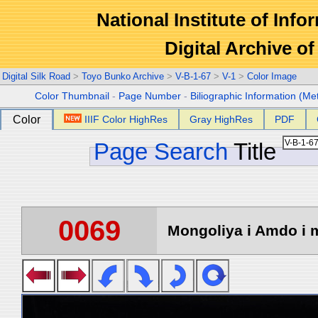
National Institute of Info
Digital Archive 
Digital Silk Road
>
Toyo Bunko Archive
>
V-B-1-67
>
V-1
>
Color Image
Color Thumbnail
-
Page Number
-
Biliographic Information (Me
Color
IIIF Color HighRes
Gray HighRes
PDF
Page Search
Title
0069
Mongoliya i Amdo i m