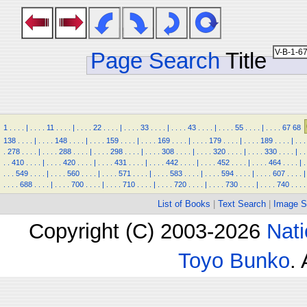
Page Search
Title
1
.
.
.
.
|
.
.
.
.
11
.
.
.
.
|
.
.
.
.
22
.
.
.
.
|
.
.
.
.
33
.
.
.
.
|
.
.
.
.
43
.
.
.
.
|
.
.
.
.
55
.
.
.
.
|
.
.
.
.
67
68
138
.
.
.
.
|
.
.
.
.
148
.
.
.
.
|
.
.
.
.
159
.
.
.
.
|
.
.
.
.
169
.
.
.
.
|
.
.
.
.
179
.
.
.
.
|
.
.
.
.
189
.
.
.
.
|
.
.
.
.
278
.
.
.
.
|
.
.
.
.
288
.
.
.
.
|
.
.
.
.
298
.
.
.
.
|
.
.
.
.
308
.
.
.
.
|
.
.
.
.
320
.
.
.
.
|
.
.
.
.
330
.
.
.
.
|
.
.
.
.
410
.
.
.
.
|
.
.
.
.
420
.
.
.
.
|
.
.
.
.
431
.
.
.
.
|
.
.
.
.
442
.
.
.
.
|
.
.
.
.
452
.
.
.
.
|
.
.
.
.
464
.
.
.
.
|
.
.
.
.
549
.
.
.
.
|
.
.
.
.
560
.
.
.
.
|
.
.
.
.
571
.
.
.
.
|
.
.
.
.
583
.
.
.
.
|
.
.
.
.
594
.
.
.
.
|
.
.
.
.
607
.
.
.
.
|
.
.
.
.
688
.
.
.
.
|
.
.
.
.
700
.
.
.
.
|
.
.
.
.
710
.
.
.
.
|
.
.
.
.
720
.
.
.
.
|
.
.
.
.
730
.
.
.
.
|
.
.
.
.
740
.
.
.
.
List of Books
|
Text Search
|
Image S
Copyright (C) 2003-2026
Nati
Toyo Bunko
.