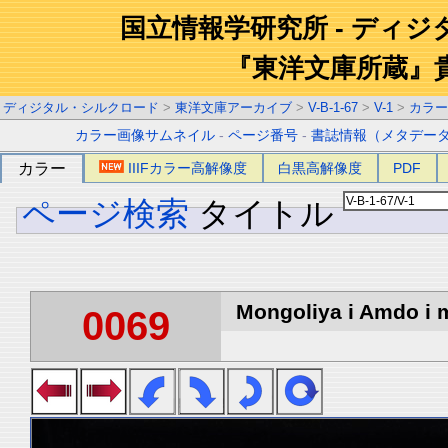
国立情報学研究所 - ディ
『東洋文庫所蔵』
ディジタル・シルクロード
>
東洋文庫アーカイブ
>
V-B-1-67
>
V-1
>
カラー
カラー画像サムネイル
-
ページ番号
-
書誌情報（メタデー
カラー
IIIFカラー高解像度
白黒高解像度
PDF
ページ検索
タイトル
Mongoliya i Amdo i m
0069