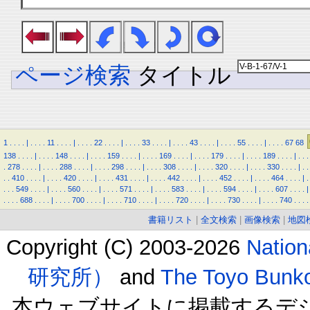
ページ検索
タイトル
1
.
.
.
.
|
.
.
.
.
11
.
.
.
.
|
.
.
.
.
22
.
.
.
.
|
.
.
.
.
33
.
.
.
.
|
.
.
.
.
43
.
.
.
.
|
.
.
.
.
55
.
.
.
.
|
.
.
.
.
67
68
138
.
.
.
.
|
.
.
.
.
148
.
.
.
.
|
.
.
.
.
159
.
.
.
.
|
.
.
.
.
169
.
.
.
.
|
.
.
.
.
179
.
.
.
.
|
.
.
.
.
189
.
.
.
.
|
.
.
.
.
278
.
.
.
.
|
.
.
.
.
288
.
.
.
.
|
.
.
.
.
298
.
.
.
.
|
.
.
.
.
308
.
.
.
.
|
.
.
.
.
320
.
.
.
.
|
.
.
.
.
330
.
.
.
.
|
.
.
.
.
410
.
.
.
.
|
.
.
.
.
420
.
.
.
.
|
.
.
.
.
431
.
.
.
.
|
.
.
.
.
442
.
.
.
.
|
.
.
.
.
452
.
.
.
.
|
.
.
.
.
464
.
.
.
.
|
.
.
.
.
549
.
.
.
.
|
.
.
.
.
560
.
.
.
.
|
.
.
.
.
571
.
.
.
.
|
.
.
.
.
583
.
.
.
.
|
.
.
.
.
594
.
.
.
.
|
.
.
.
.
607
.
.
.
.
|
.
.
.
.
688
.
.
.
.
|
.
.
.
.
700
.
.
.
.
|
.
.
.
.
710
.
.
.
.
|
.
.
.
.
720
.
.
.
.
|
.
.
.
.
730
.
.
.
.
|
.
.
.
.
740
.
.
.
.
書籍リスト
|
全文検索
|
画像検索
|
地図
Copyright (C) 2003-2026
Natio
研究所）
and
The Toyo B
本ウェブサイトに掲載するデ