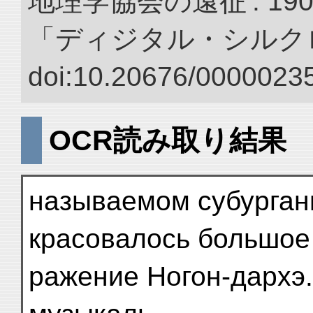
地理学協会の遠征 : 190
「ディジタル・シルク
doi:10.20676/00000235
OCR読み取り結果
называемом субурган
красовалось большое
ражение Ногон-дархэ.