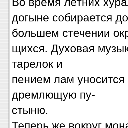
Во время летних хура
догыне собирается до
большем стечении ок
щихся. Духовая музык
тарелок и
пением лам уносится 
дремлющую пу-
стыню.
Теперь же вокруг мон