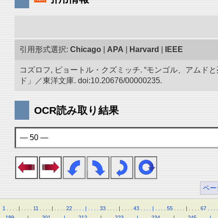
引用形式選択:
Chicago
|
APA
|
Harvard
|
IEEE
コズロフ, ピョートル・クズミッチ. “モンゴル、アムドと
ド」／東洋文庫. doi:10.20676/00000235.
OCR読み取り結果
— 50 —
ペー
1
.
.
.
.
|
.
.
.
.
11
.
.
.
.
|
.
.
.
.
22
.
.
.
.
|
.
.
.
.
33
.
.
.
.
|
.
.
.
.
43
.
.
.
.
|
.
.
.
.
55
.
.
.
.
|
.
.
.
.
67
.
.
.
.
.
189
.
.
.
.
|
.
.
.
.
201
.
.
.
.
|
.
.
.
.
212
.
.
.
.
|
.
.
.
.
223
.
.
.
.
|
.
.
.
.
234
.
.
.
.
|
.
.
.
.
245
.
.
.
.
|
.
.