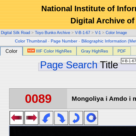
National Institute of Info
Digital Archive 
Digital Silk Road
>
Toyo Bunko Archive
>
V-B-1-67
>
V-1
>
Color Image
Color Thumbnail
-
Page Number
-
Biliographic Information (Me
Color
IIIF Color HighRes
Gray HighRes
PDF
Page Search
Title
0089
Mongoliya i Amdo i m