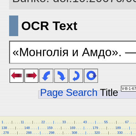
OCR Text
«Монголія и Амдо». —
Page Search
Title
1
.
.
.
.
|
.
.
.
.
11
.
.
.
.
|
.
.
.
.
22
.
.
.
.
|
.
.
.
.
33
.
.
.
.
|
.
.
.
.
43
.
.
.
.
|
.
.
.
.
55
.
.
.
.
|
.
.
.
.
67
.
.
.
.
138
.
.
.
.
|
.
.
.
.
148
.
.
.
.
|
.
.
.
.
159
.
.
.
.
|
.
.
.
.
169
.
.
.
.
|
.
.
.
.
179
.
.
.
.
|
.
.
.
.
189
.
.
.
.
|
.
.
.
.
278
.
.
.
.
|
.
.
.
.
288
.
.
.
.
|
.
.
.
.
298
.
.
.
.
|
.
.
.
.
308
.
.
.
.
|
.
.
.
.
320
.
.
.
.
|
.
.
.
.
330
.
.
.
.
|
.
.