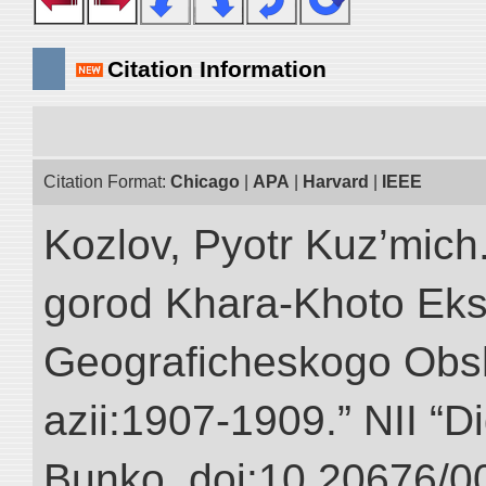
Citation Information
Citation Format:
Chicago
|
APA
|
Harvard
|
IEEE
Kozlov, Pyotr Kuz’mich
gorod Khara-Khoto Eks
Geograficheskogo Obs
azii:1907-1909.” NII “Di
Bunko. doi:10.20676/0