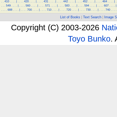
.
.
410
.
.
.
.
|
.
.
.
.
420
.
.
.
.
|
.
.
.
.
431
.
.
.
.
|
.
.
.
.
442
.
.
.
.
|
.
.
.
.
452
.
.
.
.
|
.
.
.
.
464
.
.
.
.
|
.
.
.
.
549
.
.
.
.
|
.
.
.
.
560
.
.
.
.
|
.
.
.
.
571
.
.
.
.
|
.
.
.
.
583
.
.
.
.
|
.
.
.
.
594
.
.
.
.
|
.
.
.
.
607
.
.
.
.
|
.
.
.
.
688
.
.
.
.
|
.
.
.
.
700
.
.
.
.
|
.
.
.
.
710
.
.
.
.
|
.
.
.
.
720
.
.
.
.
|
.
.
.
.
730
.
.
.
.
|
.
.
.
.
740
.
.
.
.
List of Books
|
Text Search
|
Image S
Copyright (C) 2003-2026
Nati
Toyo Bunko
.