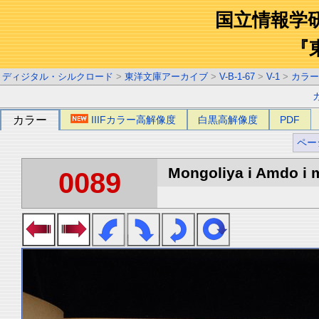
国立情報学
『
ディジタル・シルクロード
>
東洋文庫アーカイブ
>
V-B-1-67
>
V-1
>
カラー
カラー
IIIFカラー高解像度
白黒高解像度
PDF
ペー
Mongoliya i Amdo i m
0089