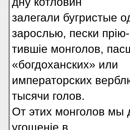
дну котловин
залегали бугристые о
зарослью, пески прію-
тившіе монголов, пас
«богдоханских» или
императорских вербл
тысячи голов.
От этих монголов мы
угощеніе в