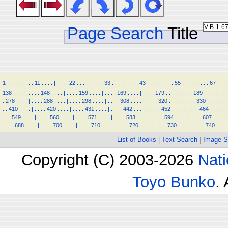
Page Search
Title
1
.
.
.
.
|
.
.
.
.
11
.
.
.
.
|
.
.
.
.
22
.
.
.
.
|
.
.
.
.
33
.
.
.
.
|
.
.
.
.
43
.
.
.
.
|
.
.
.
.
55
.
.
.
.
|
.
.
.
.
67
.
.
.
.
138
.
.
.
.
|
.
.
.
.
148
.
.
.
.
|
.
.
.
.
159
.
.
.
.
|
.
.
.
.
169
.
.
.
.
|
.
.
.
.
179
.
.
.
.
|
.
.
.
.
189
.
.
.
.
|
.
.
.
.
278
.
.
.
.
|
.
.
.
.
288
.
.
.
.
|
.
.
.
.
298
.
.
.
.
|
.
.
.
.
308
.
.
.
.
|
.
.
.
.
320
.
.
.
.
|
.
.
.
.
330
.
.
.
.
|
.
.
.
.
410
.
.
.
.
|
.
.
.
.
420
.
.
.
.
|
.
.
.
.
431
.
.
.
.
|
.
.
.
.
442
.
.
.
.
|
.
.
.
.
452
.
.
.
.
|
.
.
.
.
464
.
.
.
.
|
.
.
.
.
549
.
.
.
.
|
.
.
.
.
560
.
.
.
.
|
.
.
.
.
571
.
.
.
.
|
.
.
.
.
583
.
.
.
.
|
.
.
.
.
594
.
.
.
.
|
.
.
.
.
607
.
.
.
.
|
.
.
.
.
688
.
.
.
.
|
.
.
.
.
700
.
.
.
.
|
.
.
.
.
710
.
.
.
.
|
.
.
.
.
720
.
.
.
.
|
.
.
.
.
730
.
.
.
.
|
.
.
.
.
740
.
.
.
.
List of Books
|
Text Search
|
Image S
Copyright (C) 2003-2026
Nati
Toyo Bunko
.