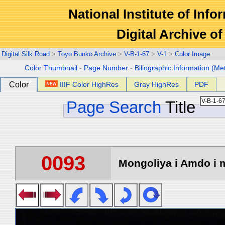
National Institute of Info
Digital Archive 
Digital Silk Road
>
Toyo Bunko Archive
>
V-B-1-67
>
V-1
>
Color Image
Color Thumbnail
-
Page Number
-
Biliographic Information (Me
Color
IIIF Color HighRes
Gray HighRes
PDF
Page Search
Title
0093
Mongoliya i Amdo i m