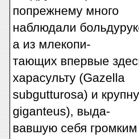
попрежнему много
наблюдали больдуруко
а из млекопи-
тающих впервые здес
харасульту (Gazella
subgutturosa) и крупну
giganteus), выда-
вавшую себя громким