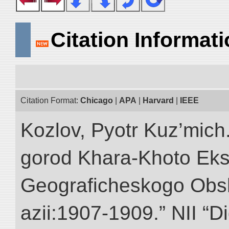
Citation Informat
Citation Format:
Chicago
|
APA
|
Harvard
|
IEEE
Kozlov, Pyotr Kuz’mich
gorod Khara-Khoto Eks
Geograficheskogo Obs
azii:1907-1909.” NII “Di