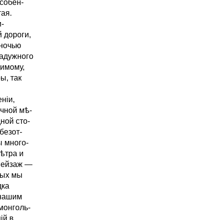
особен-
тая.
и-
 дороги,
 ночью
радужного
димому,
ы, так
ніи,
чной мѣ-
ной сто-
безот-
 много-
ѣтра и
 пейзаж —
рых мы
дка
 нашим
монголь-
ій в