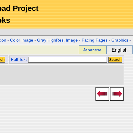
Road Project
oks
tion
-
Color Image
-
Gray HighRes. Image
-
Facing Pages
-
Graphics
-
Japanese
English
Full Text