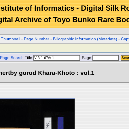
stitute of Informatics - Digital Silk 
gital Archive of Toyo Bunko Rare Bo
r Thumbnail
-
Page Number
-
Biliographic Information (Metadata)
-
Cap
Page Search
Title
Page
ertby gorod Khara-Khoto : vol.1