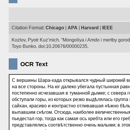
Citation Format:
Chicago
|
APA
|
Harvard
|
IEEE
Kozlov, Pyotr Kuz’mich. “Mongoliya i Amdo i mertby goro
Toyo Bunko. doi:10.20676/00000235.
OCR Text
С вершины Шара-хада открывался чудный широкий в
на все стороны. На юг далеко убегала пустынная рав
постепенно исчезавшая в туманной дымке; с севера г
обступали горы, из которых резко выдѣлялась группа 
сайхан, красиво и контрастно отливавшая нѣжно бѣл
выпавшим снѣгом. Отсюда, наиболее величественны
пьедестал гор, тогда как самая ось хребта или его гре
представлялись соотвѣтственно очень малыми; в этом