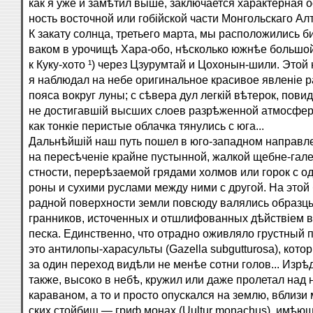
как я уже и замѣтил выше, заключается характерная 
ность восточной или гобійской части Монгольскаго Ал
К закату солнца, третьего марта, мы расположились б
ваком в урочищѣ Хара-обо, нѣсколько южнѣе большой
к Куку-хото ¹) через Цзурумтай и Цохонын-шили. Этой
я наблюдал на небе оригинальное красивое явленіе 
пояса вокруг луны; с сѣвера дул легкій вѣтерок, пови
не достигавшій высших слоев разрѣженной атмосфер
как тонкіе перистые облачка тянулись с юга...
Дальнѣйшій наш путь пошел в юго-западном направле
на пересѣченіе крайне пустынной, жалкой щебне-гале
стности, перерѣзаемой грядами холмов или горок с од
роны и сухими руслами между ними с другой. На этой 
радной поверхности земли повсюду валялись образцы
гранников, источенных и отшлифованных дѣйствіем в
песка. Единственно, что отрадно оживляло грустный
это антилопы-харасульты (Gazella subgutturosa), кото
за один переход видѣли не менѣе сотни голов... Изрѣ
также, высоко в небѣ, кружил или даже пролетал над
караваном, а то и просто опускался на землю, вблизи 
ских стойбищ — гриф монах (Uultur monachus), имѣющ