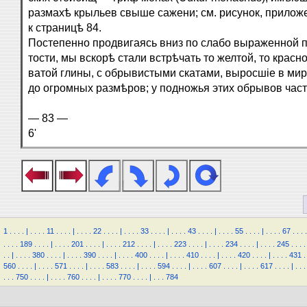
размахѣ крыльев свыше сажени; см. рисунок, прило
к страницѣ 84.
Постепенно продвигаясь вниз по слабо выраженной п
тости, мы вскорѣ стали встрѣчать то желтой, то красно
ватой глины, с обрывистыми скатами, выросшіе в ми
до огромных размѣров; у подножья этих обрывов част
— 83 —
6'
1
.
.
.
.
|
.
.
.
.
11
.
.
.
.
|
.
.
.
.
22
.
.
.
.
|
.
.
.
.
33
.
.
.
.
|
.
.
.
.
43
.
.
.
.
|
.
.
.
.
55
.
.
.
.
|
.
.
.
.
67
.
.
.
.
.
.
.
.
189
.
.
.
.
|
.
.
.
.
201
.
.
.
.
|
.
.
.
.
212
.
.
.
.
|
.
.
.
.
223
.
.
.
.
|
.
.
.
.
234
.
.
.
.
|
.
.
.
.
245
.
.
.
.
.
.
|
.
.
.
.
380
.
.
.
.
|
.
.
.
.
390
.
.
.
.
|
.
.
.
.
400
.
.
.
.
|
.
.
.
.
410
.
.
.
.
|
.
.
.
.
420
.
.
.
.
|
.
.
.
.
431
.
560
.
.
.
.
|
.
.
.
.
571
.
.
.
.
|
.
.
.
.
583
.
.
.
.
|
.
.
.
.
594
.
.
.
.
|
.
.
.
.
607
.
.
.
.
|
.
.
.
.
617
.
.
.
.
|
.
.
.
.
.
.
750
.
.
.
.
|
.
.
.
.
760
.
.
.
.
|
.
.
.
.
770
.
.
.
.
|
.
.
.
784