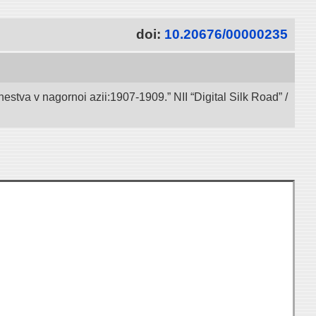
doi:
10.20676/00000235
va v nagornoi azii:1907-1909.” NII “Digital Silk Road” /