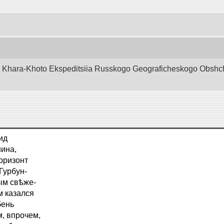
d Khara-Khoto Ekspeditsiia Russkogo Geograficheskogo Obshchest
ид
нина,
оризонт
Гурбун-
ым свѣже-
м казался
бень
, впрочем,