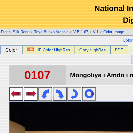
National In
Di
Digital Silk Road
>
Toyo Bunko Archive
>
V-B-1-67
>
V-1
>
Color Image
Colo
Color
IIIF Color HighRes
Gray HighRes
PDF
0107
Mongoliya i Amdo i m