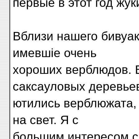
первые в этот год жук
Вблизи нашего бивуа
имевшіе очень
хороших верблюдов. В
саксауловых деревье
ютились верблюжата, 
на свет. Я с
большим интересом сл