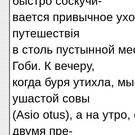
быстро соскучи-
вается привычное ухо
путешествія
в столь пустынной ме
Гоби. К вечеру,
когда буря утихла, м
ушастой совы
(Asio otus), а на утро
двумя пре-