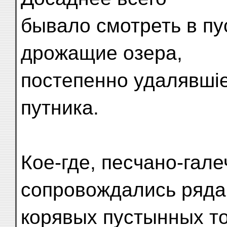
бывало смотреть в пу
дрожащие озера,
постепенно удалявшіе
путника.
Кое-где, песчано-гал
сопровождались ряд
корявых пустынных то