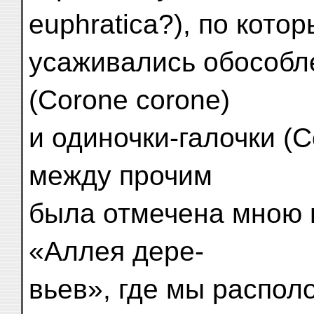
euphratica?), по кото
усаживались обособл
(Corone corone)
и одиночки-галочки (C
между прочим
была отмечена мною 
«Аллея дере-
вьев», где мы распол