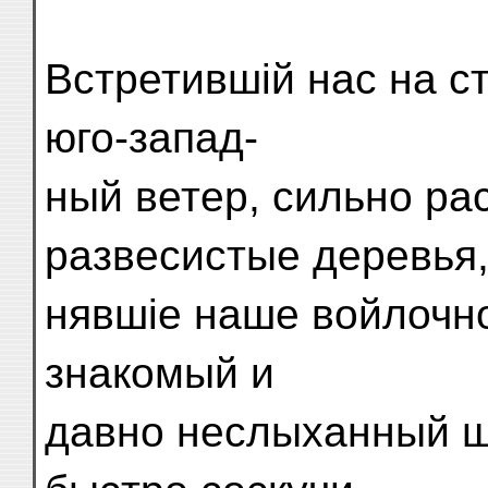
Встретившій нас на ст
юго-запад-
ный ветер, сильно ра
развесистые деревья,
нявшіе наше войлочно
знакомый и
давно неслыханный ш