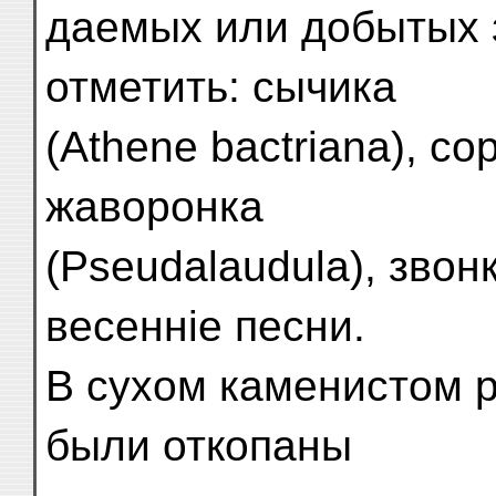
даемых или добытых 
отметить: сычика
(Athene bactriana), со
жаворонка
(Pseudalaudula), зво
весенніе песни.
В сухом каменистом 
были откопаны