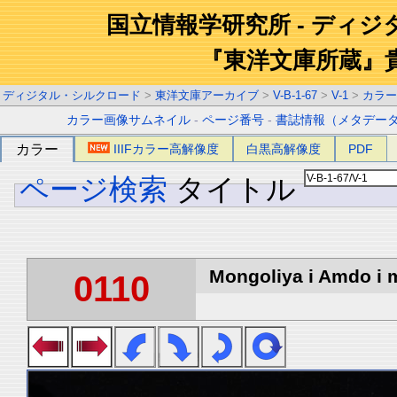
国立情報学研究所 - ディ
『東洋文庫所蔵』
ディジタル・シルクロード
>
東洋文庫アーカイブ
>
V-B-1-67
>
V-1
>
カラー
カラー画像サムネイル
-
ページ番号
-
書誌情報（メタデー
カラー
IIIFカラー高解像度
白黒高解像度
PDF
ページ検索
タイトル
Mongoliya i Amdo i m
0110