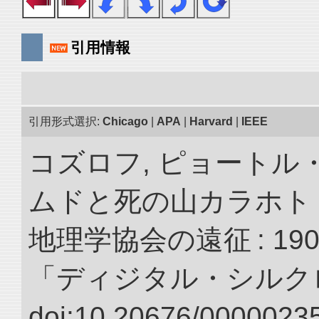
引用情報
引用形式選択:
Chicago
|
APA
|
Harvard
|
IEEE
コズロフ, ピョートル
ムドと死の山カラホト
地理学協会の遠征 : 190
「ディジタル・シルク
doi:10.20676/00000235