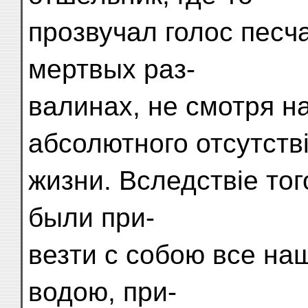
прозвучал голос песча
мертвых раз-
валинах, не смотря на
абсолютного отсутств
жизни. Вследствіе то
были при-
везти с собою все на
водою, при-