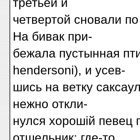
третьей и
четвертой сновали по
На бивак при-
бежала пустынная пт
hendersoni), и усев-
шись на ветку саксау
нежно откли-
нулся хорошій певец 
отшельник; где-то