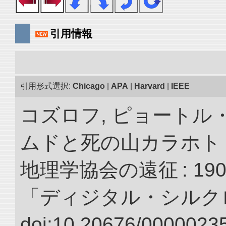
引用情報
引用形式選択:
Chicago
|
APA
|
Harvard
|
IEEE
コズロフ, ピョートル
ムドと死の山カラホト
地理学協会の遠征 : 190
「ディジタル・シルク
doi:10.20676/00000235