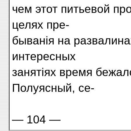
чем этот питьевой пр
целях пре-
быванія на развалина
интересных
занятіях время бежал
Полуясный, се-
— 104 —