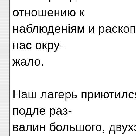
отношению к
наблюденіям и раскопк
нас окру-
жало.
Наш лагерь приютился
подле раз-
валин большого, двух