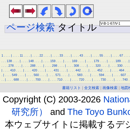
ページ検索
タイトル
1
.
.
.
.
|
.
.
.
.
11
.
.
.
.
|
.
.
.
.
22
.
.
.
.
|
.
.
.
.
33
.
.
.
.
|
.
.
.
.
43
.
.
.
.
|
.
.
.
.
55
.
.
.
.
|
.
.
.
.
67
.
.
.
.
.
.
.
138
.
.
.
.
|
.
.
.
.
148
.
.
.
.
|
.
.
.
.
159
.
.
.
.
|
.
.
.
.
169
.
.
.
.
|
.
.
.
.
179
.
.
.
.
|
.
.
.
.
189
.
.
.
.
|
.
.
.
.
278
.
.
.
.
|
.
.
.
.
288
.
.
.
.
|
.
.
.
.
298
.
.
.
.
|
.
.
.
.
308
.
.
.
.
|
.
.
.
.
320
.
.
.
.
|
.
.
.
.
330
.
.
.
.
|
.
.
.
.
410
.
.
.
.
|
.
.
.
.
420
.
.
.
.
|
.
.
.
.
431
.
.
.
.
|
.
.
.
.
442
.
.
.
.
|
.
.
.
.
452
.
.
.
.
|
.
.
.
.
464
.
.
.
.
|
.
.
.
.
549
.
.
.
.
|
.
.
.
.
560
.
.
.
.
|
.
.
.
.
571
.
.
.
.
|
.
.
.
.
583
.
.
.
.
|
.
.
.
.
594
.
.
.
.
|
.
.
.
.
607
.
.
.
.
|
.
.
.
.
688
.
.
.
.
|
.
.
.
.
700
.
.
.
.
|
.
.
.
.
710
.
.
.
.
|
.
.
.
.
720
.
.
.
.
|
.
.
.
.
730
.
.
.
.
|
.
.
.
.
740
.
書籍リスト
|
全文検索
|
画像検索
|
地図
Copyright (C) 2003-2026
Natio
研究所）
and
The Toyo B
本ウェブサイトに掲載するデ