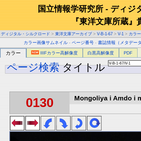
国立情報学研究所 - ディ
『東洋文庫所蔵』
ディジタル・シルクロード
>
東洋文庫アーカイブ
>
V-B-1-67
>
V-1
>
カラー
カラー画像サムネイル
-
ページ番号
-
書誌情報（メタデー
カラー
IIIFカラー高解像度
白黒高解像度
PDF
ページ検索
タイトル
Mongoliya i Amdo i m
0130