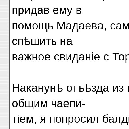
придав ему в
помощь Мадаева, сам
спѣшить на
важное свиданіе с Тор
Наканунѣ отъѣзда из 
общим чаепи-
тіем, я попросил бал