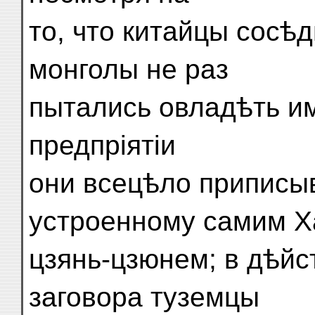
то, что китайцы сосѣ
монголы не раз
пытались овладѣть им
предпріятіи
они всецѣло приписыв
устроенному самим Х
цзянь-цзюнем; в дѣйс
заговора туземцы