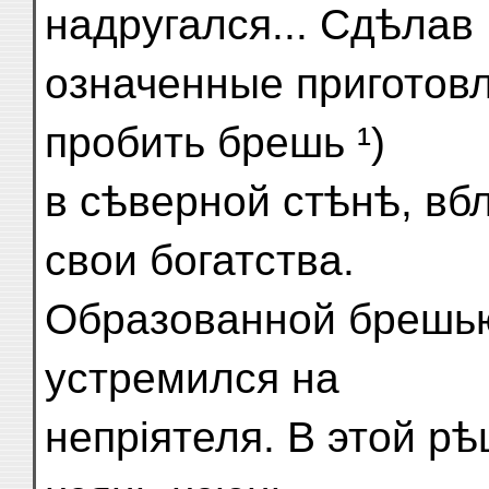
надругался... Сдѣлав
означенные приготовл
пробить брешь ¹)
в сѣверной стѣнѣ, вбл
свои богатства.
Образованной брешью,
устремился на
непріятеля. В этой р