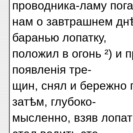
проводника-ламу пог
нам о завтрашнем дн
баранью лопатку,
положил в огонь ²) и 
появленія тре-
щин, снял и бережно 
затѣм, глубоко-
мысленно, взяв лопат