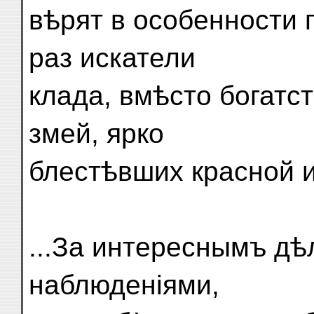
вѣрят в особенности п
раз искатели
клада, вмѣсто богатс
змей, ярко
блестѣвших красной и
...За интереснымъ дѣ
наблюденіями,