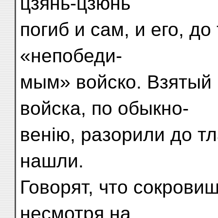
цзянь-цзюнь
погиб и сам, и его, д
«непобеди-
мым» войско. Взятый 
войска, по обыкно-
венію, разорили до тл
нашли.
Говорят, что сокровищ
несмотря на