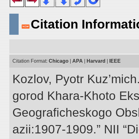
Citation Informat
Citation Format:
Chicago
|
APA
|
Harvard
|
IEEE
Kozlov, Pyotr Kuz’mich
gorod Khara-Khoto Eks
Geograficheskogo Obs
azii:1907-1909.” NII “Di