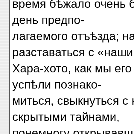
время бѣжало очень б
день предпо-
лагаемого отъѣзда; н
разставаться с «наш
Хара-хото, как мы ег
успѣли познако-
миться, свыкнуться с 
скрытыми тайнами,
понемногу открывавш