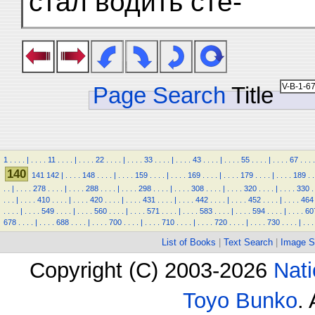
стал водить сте-
Page Search
Title
1
.
.
.
.
|
.
.
.
.
11
.
.
.
.
|
.
.
.
.
22
.
.
.
.
|
.
.
.
.
33
.
.
.
.
|
.
.
.
.
43
.
.
.
.
|
.
.
.
.
55
.
.
.
.
|
.
.
.
.
67
.
.
.
.
140
141
142
|
.
.
.
.
148
.
.
.
.
|
.
.
.
.
159
.
.
.
.
|
.
.
.
.
169
.
.
.
.
|
.
.
.
.
179
.
.
.
.
|
.
.
.
.
189
.
.
.
.
|
.
.
.
.
278
.
.
.
.
|
.
.
.
.
288
.
.
.
.
|
.
.
.
.
298
.
.
.
.
|
.
.
.
.
308
.
.
.
.
|
.
.
.
.
320
.
.
.
.
|
.
.
.
.
330
.
.
.
.
|
.
.
.
.
410
.
.
.
.
|
.
.
.
.
420
.
.
.
.
|
.
.
.
.
431
.
.
.
.
|
.
.
.
.
442
.
.
.
.
|
.
.
.
.
452
.
.
.
.
|
.
.
.
.
464
.
.
.
.
|
.
.
.
.
549
.
.
.
.
|
.
.
.
.
560
.
.
.
.
|
.
.
.
.
571
.
.
.
.
|
.
.
.
.
583
.
.
.
.
|
.
.
.
.
594
.
.
.
.
|
.
.
.
.
60
678
.
.
.
.
|
.
.
.
.
688
.
.
.
.
|
.
.
.
.
700
.
.
.
.
|
.
.
.
.
710
.
.
.
.
|
.
.
.
.
720
.
.
.
.
|
.
.
.
.
730
.
.
.
.
|
.
.
.
List of Books
|
Text Search
|
Image S
Copyright (C) 2003-2026
Nati
Toyo Bunko
.