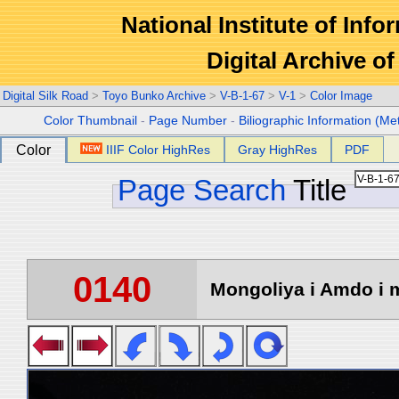
National Institute of Info
Digital Archive 
Digital Silk Road
>
Toyo Bunko Archive
>
V-B-1-67
>
V-1
>
Color Image
Color Thumbnail
-
Page Number
-
Biliographic Information (Me
Color
IIIF Color HighRes
Gray HighRes
PDF
Page Search
Title
0140
Mongoliya i Amdo i m