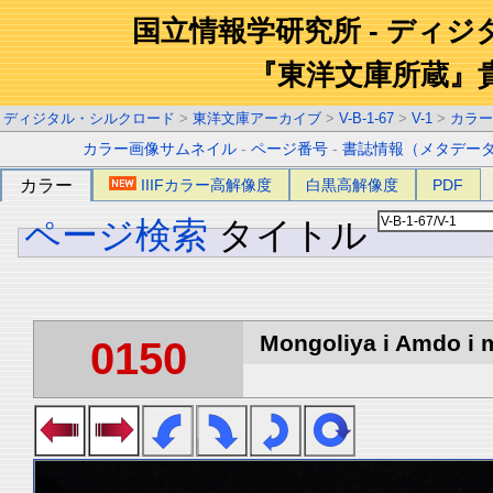
国立情報学研究所 - ディ
『東洋文庫所蔵』
ディジタル・シルクロード
>
東洋文庫アーカイブ
>
V-B-1-67
>
V-1
>
カラー
カラー画像サムネイル
-
ページ番号
-
書誌情報（メタデー
カラー
IIIFカラー高解像度
白黒高解像度
PDF
ページ検索
タイトル
Mongoliya i Amdo i m
0150