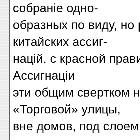
собраніе одно-
образных по виду, но
китайских ассиг-
націй, с красной прав
Ассигнаціи
эти общим свертком 
«Торговой» улицы,
вне домов, под слоем