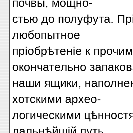
почвы, мощно-
стью до полуфута. Пр
любопытное
пріобрѣтеніе к прочи
окончательно запако
наши ящики, наполне
хотскими архео-
логическими цѣнностя
дальнѣйшій путь...