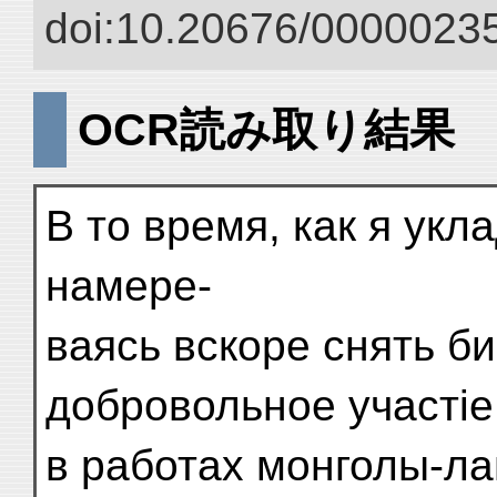
doi:10.20676/00000235
OCR読み取り結果
В то время, как я укл
намере-
ваясь вскоре снять б
добровольное участіе
в работах монголы-л