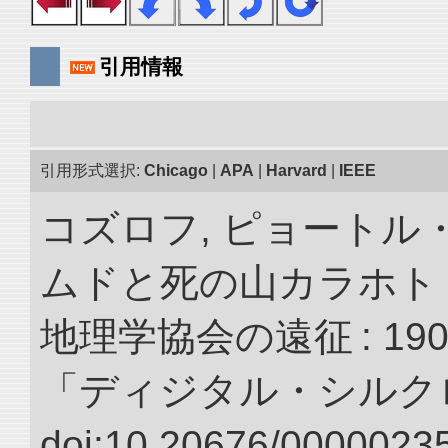
引用情報
引用形式選択:
Chicago
|
APA
|
Harvard
|
IEEE
コズロフ, ピョートル
ムドと死の山カラホト
地理学協会の遠征 : 190
「ディジタル・シルク
doi:10.20676/00000235