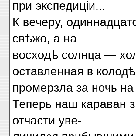
при экспедиціи...
К вечеру, одиннадцат
свѣжо, а на
восходѣ солнца — хол
оставленная в колодѣ
промерзла за ночь на
Теперь наш караван 
отчасти уве-