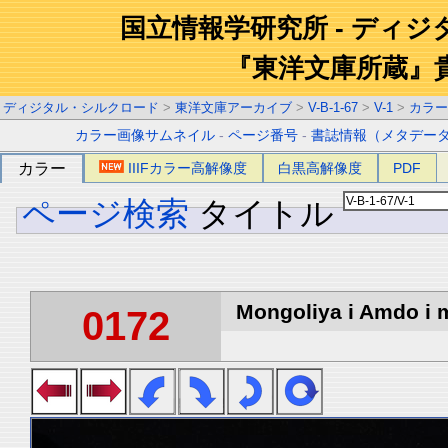
国立情報学研究所 - ディ
『東洋文庫所蔵』
ディジタル・シルクロード
>
東洋文庫アーカイブ
>
V-B-1-67
>
V-1
>
カラー
カラー画像サムネイル
-
ページ番号
-
書誌情報（メタデー
カラー
IIIFカラー高解像度
白黒高解像度
PDF
ページ検索
タイトル
Mongoliya i Amdo i m
0172