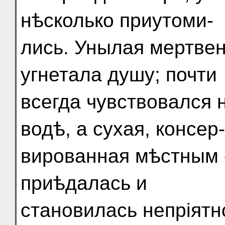
нѣсколько приутоми-
лись. Унылая мертве
угнетала душу; почти
всегда чувствовался 
водѣ, а сухая, консер-
вированная мѣстным 
приѣдалась и
становилась непріятн