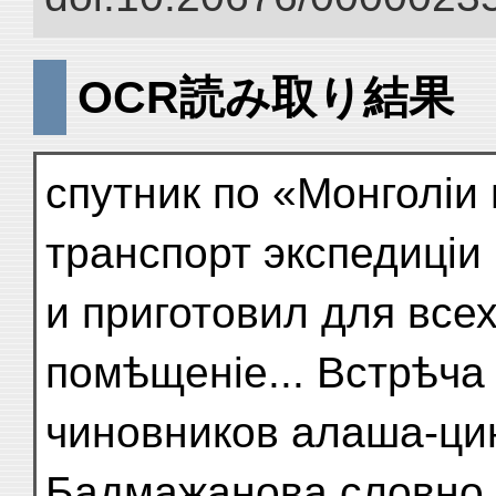
OCR読み取り結果
спутник по «Монголіи
транспорт экспедиціи
и приготовил для все
помѣщеніе... Встрѣча
чиновников алаша-цин
Бадмажанова словно