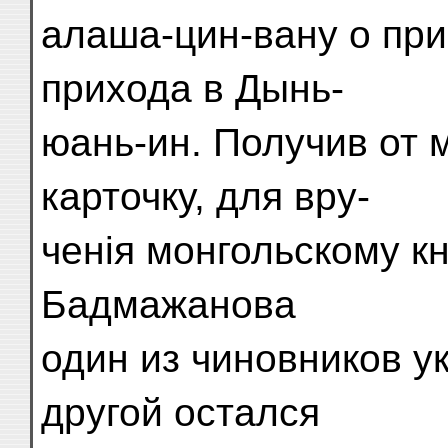
алаша-цин-вану о при
прихода в Дынь-
юань-ин. Получив от 
карточку, для вру-
ченія монгольскому кн
Бадмажанова
один из чиновников у
другой остался