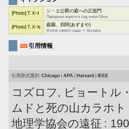
シ・エ公爵の庭への正面門
[Photo] T. X~t
Парадные ворота в сад князя Ши-е
庭園、四阿(あずまや)
[Photo] T. X~b
Уголок самого сада ー беседка
引用情報
引用形式選択:
Chicago
|
APA
|
Harvard
|
IEEE
コズロフ, ピョートル
ムドと死の山カラホト
地理学協会の遠征 : 190