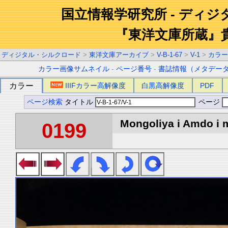
国立情報学研究所 - ディ
『東洋文庫所蔵』
ディジタル・シルクロード
>
東洋文庫アーカイブ
>
V-B-1-67
>
V-1
>
カラー
カラー画像サムネイル
-
ページ番号
-
書誌情報（メタデー
カラー
IIIFカラー高解像度
白黒高解像度
PDF
ページ検索
タイトル
ページ
Mongoliya i Amdo i m
0199