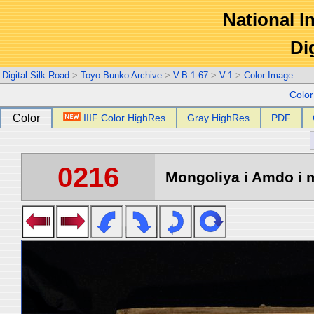
National In
Di
Digital Silk Road
>
Toyo Bunko Archive
>
V-B-1-67
>
V-1
>
Color Image
Colo
Color
IIIF Color HighRes
Gray HighRes
PDF
0216
Mongoliya i Amdo i m