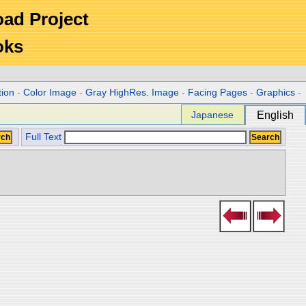
Road Project
oks
tion
-
Color Image
-
Gray HighRes. Image
-
Facing Pages
-
Graphics
-
Japanese
English
Full Text