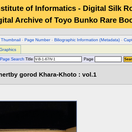
stitute of Informatics - Digital Silk 
gital Archive of Toyo Bunko Rare Bo
r Thumbnail
-
Page Number
-
Biliographic Information (Metadata)
-
Cap
Graphics
Page Search
Title
Page
ertby gorod Khara-Khoto : vol.1