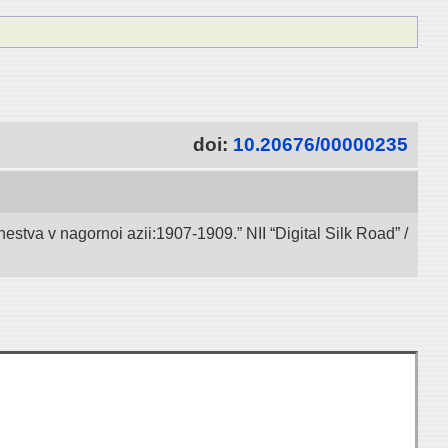
doi:
10.20676/00000235
va v nagornoi azii:1907-1909.” NII “Digital Silk Road” /