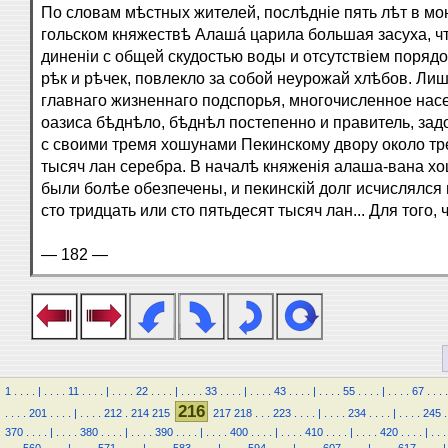
По словам мѣстных жителей, послѣдніе пять лѣт в мо
гольском княжествѣ Алашá царила большая засуха, чт
диненіи с общей скудостью воды и отсутствіем поряд
рѣк и рѣчек, повлекло за собой неурожай хлѣбов. Ли
главнаго жизненнаго подспорья, многочисленное нас
оазиса бѣднѣло, бѣднѣл постепенно и правитель, за
с своими тремя хошунами Пекинскому двору около тр
тысяч лан серебра. В началѣ княженія алаша-вана х
были болѣе обезпечены, и пекинскій долг исчислялся 
сто тридцать или сто пятьдесят тысяч лан... Для того,
— 182 —
1
.
.
.
.
|
.
.
.
.
11
.
.
.
.
|
.
.
.
.
22
.
.
.
.
|
.
.
.
.
33
.
.
.
.
|
.
.
.
.
43
.
.
.
.
|
.
.
.
.
55
.
.
.
.
|
.
.
.
.
67
.
.
.
.
216
.
.
.
.
201
.
.
.
.
|
.
.
.
.
212
.
214
215
217
218
.
.
.
223
.
.
.
.
|
.
.
.
.
234
.
.
.
.
|
.
.
.
.
245
.
370
.
.
.
.
|
.
.
.
.
380
.
.
.
.
|
.
.
.
.
390
.
.
.
.
|
.
.
.
.
400
.
.
.
.
|
.
.
.
.
410
.
.
.
.
|
.
.
.
.
420
.
.
.
.
|
.
.
.