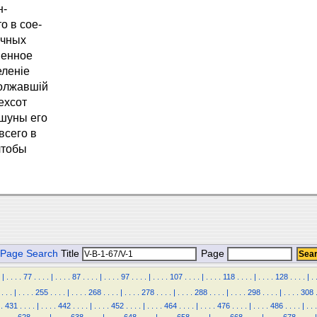
н-
о в сое-
очных
шенное
еленіе
должавшій
ехсот
ошуны его
всего в
 чтобы
Page Search
Title
Page
|
.
.
.
.
77
.
.
.
.
|
.
.
.
.
87
.
.
.
.
|
.
.
.
.
97
.
.
.
.
|
.
.
.
.
107
.
.
.
.
|
.
.
.
.
118
.
.
.
.
|
.
.
.
.
128
.
.
.
.
|
.
.
.
.
|
.
.
.
.
255
.
.
.
.
|
.
.
.
.
268
.
.
.
.
|
.
.
.
.
278
.
.
.
.
|
.
.
.
.
288
.
.
.
.
|
.
.
.
.
298
.
.
.
.
|
.
.
.
.
308
.
431
.
.
.
.
|
.
.
.
.
442
.
.
.
.
|
.
.
.
.
452
.
.
.
.
|
.
.
.
.
464
.
.
.
.
|
.
.
.
.
476
.
.
.
.
|
.
.
.
.
486
.
.
.
.
|
.
.
.