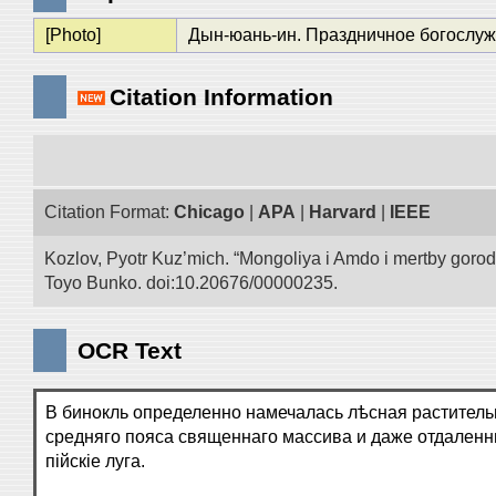
[Photo]
Дын-юань-ин. Праздничное богослуже
Citation Information
Citation Format:
Chicago
|
APA
|
Harvard
|
IEEE
Kozlov, Pyotr Kuz’mich. “Mongoliya i Amdo i mertby goro
Toyo Bunko. doi:10.20676/00000235.
OCR Text
В бинокль определенно намечалась лѣсная раститель
средняго пояса священнаго массива и даже отдаленн
пійскіе луга.