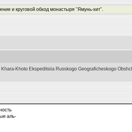
ние и круговой обход монастыря "Ямунь-хит".
d Khara-Khoto Ekspeditsiia Russkogo Geograficheskogo Obshchest
ность
ые аль-