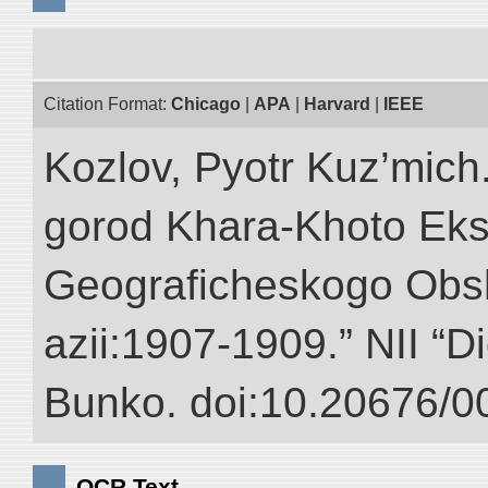
Citation Format:
Chicago
|
APA
|
Harvard
|
IEEE
Kozlov, Pyotr Kuz’mich
gorod Khara-Khoto Eks
Geograficheskogo Obs
azii:1907-1909.” NII “Di
Bunko. doi:10.20676/0
OCR Text