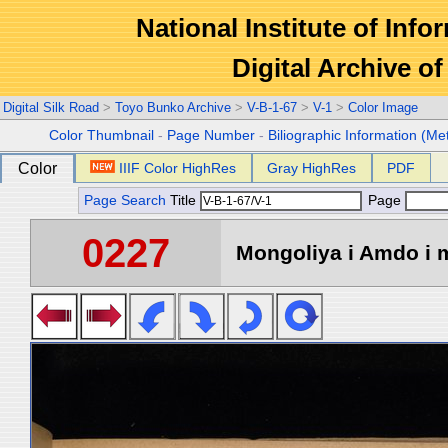
National Institute of Info
Digital Archive 
Digital Silk Road
>
Toyo Bunko Archive
>
V-B-1-67
>
V-1
>
Color Image
Color Thumbnail
-
Page Number
-
Biliographic Information (Me
Color
IIIF Color HighRes
Gray HighRes
PDF
Page Search
Title
Page
0227
Mongoliya i Amdo i m