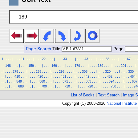
— 189 —
Page Search
Title
Page
1
.
.
.
.
|
.
.
.
.
11
.
.
.
.
|
.
.
.
.
22
.
.
.
.
|
.
.
.
.
33
.
.
.
.
|
.
.
.
.
43
.
.
.
.
|
.
.
.
.
55
.
.
.
.
|
.
.
.
.
67
.
.
.
.
.
.
148
.
.
.
.
|
.
.
.
.
159
.
.
.
.
|
.
.
.
.
169
.
.
.
.
|
.
.
.
.
179
.
.
.
.
|
.
.
.
.
189
.
.
.
.
|
.
.
.
.
201
.
.
.
.
|
.
.
|
.
.
.
.
278
.
.
.
.
|
.
.
.
.
288
.
.
.
.
|
.
.
.
.
298
.
.
.
.
|
.
.
.
.
308
.
.
.
.
|
.
.
.
.
320
.
.
.
.
|
.
.
.
.
330
.
.
.
.
|
.
.
.
.
410
.
.
.
.
|
.
.
.
.
420
.
.
.
.
|
.
.
.
.
431
.
.
.
.
|
.
.
.
.
442
.
.
.
.
|
.
.
.
.
452
.
.
.
.
|
.
.
.
.
464
.
.
.
.
|
.
.
.
.
549
.
.
.
.
|
.
.
.
.
560
.
.
.
.
|
.
.
.
.
571
.
.
.
.
|
.
.
.
.
583
.
.
.
.
|
.
.
.
.
594
.
.
.
.
|
.
.
.
.
607
.
.
.
.
|
.
.
.
.
688
.
.
.
.
|
.
.
.
.
700
.
.
.
.
|
.
.
.
.
710
.
.
.
.
|
.
.
.
.
720
.
.
.
.
|
.
.
.
.
730
.
.
.
.
|
.
.
.
.
74
List of Books
|
Text Search
|
Image S
Copyright (C) 2003-2026
National Institute