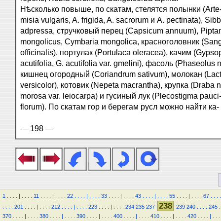
Нѣсколько повыше, по скатам, стелятся полынки (Arte
misia vulgaris, A. frigida, A. sacrorum и A. pectinata), Sib
adpressa, стручковый перец (Capsicum annuum), Pipta
mongolicus, Cymbaria mongolica, красноголовник (San
officinalis), портулак (Portulaca oleracea), качим (Gypso
acutifolia, G. acutifolia var. gmelini), фасоль (Phaseolus 
кишнец огородный (Coriandrum sativum), молокан (Lac
versicolor), котовик (Nepeta macrantha), крупка (Draba n
morosa var. leiocarpa) и гусиный лук (Plecostigma pauci
florum). По скатам гор и берегам русл можно найти ка-
— 198 —
1
.
.
.
.
|
.
.
.
.
11
.
.
.
.
|
.
.
.
.
22
.
.
.
.
|
.
.
.
.
33
.
.
.
.
|
.
.
.
.
43
.
.
.
.
|
.
.
.
.
55
.
.
.
.
|
.
.
.
.
67
.
.
.
.
238
.
.
.
.
201
.
.
.
.
|
.
.
.
.
212
.
.
.
.
|
.
.
.
.
223
.
.
.
.
|
.
.
.
.
234
235
237
239
240
.
.
.
.
245
.
370
.
.
.
.
|
.
.
.
.
380
.
.
.
.
|
.
.
.
.
390
.
.
.
.
|
.
.
.
.
400
.
.
.
.
|
.
.
.
.
410
.
.
.
.
|
.
.
.
.
420
.
.
.
.
|
.
.
.