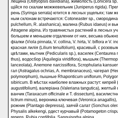
лещина (Ostryopsis davidiana), жимолость (Lonicera sp.
щійся по скалам можжевельник (Juniperus rigida). Пре
рень (Syringa serrata) ютится в лесных ущельях; там же
ным склонам встречаются: Cotoneaster sp., смородина
pulchellum, R. alashanica), малина (Rubus idaeus) и в
Atragene alpina. Из травянистых растений в лесных уч
большем и меньшем отдалении от них, весьма обыкн
фіалки (Viola pinnata, V. collina, V. hirta, V. biflora и V. in
красная лилія (Lilium tenuifolium), красивый, с розовы
цвѣтами, мытник (Pedicularis sp.), василек (Centaurea
thus), водосбор (Aquilegia viridiflora), мышьяк (Thermop
lanceolata), Anemone narcissiflora, Scrophularia kansuen
гал (Astragalus ochrias, A. membranaceus), чагерап (H
polymorphum), пышные Rhaponticum uniflorum, Polygo
sibiricum. В мѣстах наиболее влажных растут: кипрей 
augustifolium), валеріана (Valeriana tangutica), желтый 
ванчик (Taraxacum officinale и T. dissectum), василистн
lictrum minus), вероника ключевая (Veronica anagallis),
рожник (Plantago depressa), заячій салат (Sonchus oler
Physalis alkekengi, рдест курчавый (Potamogeton crispu
repens, Rubia cordifolia, Sanguisorba alpina.