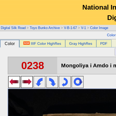
National In
Di
Digital Silk Road
>
Toyo Bunko Archive
>
V-B-1-67
>
V-1
>
Color Image
Colo
Color
IIIF Color HighRes
Gray HighRes
PDF
0238
Mongoliya i Amdo i m