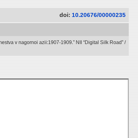
doi:
10.20676/00000235
va v nagornoi azii:1907-1909.” NII “Digital Silk Road” /