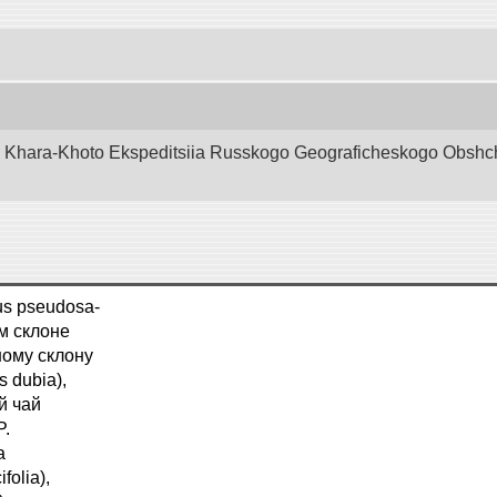
d Khara-Khoto Ekspeditsiia Russkogo Geograficheskogo Obshchest
s pseudosa-
ом склоне
ному склону
 dubia),
й чай
P.
a
folia),