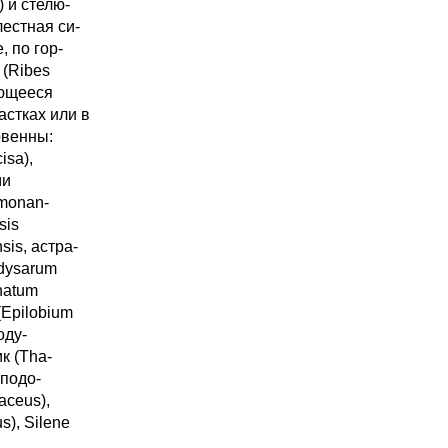
) и стелю-
лестная си-
, по гор-
 (Ribes
ьющееся
астках или в
овенны:
cisa),
ми
 monan-
sis
sis, астра-
edysarum
natum
(Epilobium
оду-
ик (Tha-
 подо-
aceus),
s), Silene