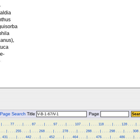
-
baldia
nthus
guisorba
phila
nanus),
tuca
e-
-
Page Search
Title
Page
|
.
.
.
.
77
.
.
.
.
|
.
.
.
.
87
.
.
.
.
|
.
.
.
.
97
.
.
.
.
|
.
.
.
.
107
.
.
.
.
|
.
.
.
.
118
.
.
.
.
|
.
.
.
.
128
.
.
.
.
|
.
.
.
.
|
.
.
.
.
255
.
.
.
.
|
.
.
.
.
268
.
.
.
.
|
.
.
.
.
278
.
.
.
.
|
.
.
.
.
288
.
.
.
.
|
.
.
.
.
298
.
.
.
.
|
.
.
.
.
308
.
431
.
.
.
.
|
.
.
.
.
442
.
.
.
.
|
.
.
.
.
452
.
.
.
.
|
.
.
.
.
464
.
.
.
.
|
.
.
.
.
476
.
.
.
.
|
.
.
.
.
486
.
.
.
.
|
.
.
.