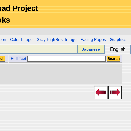
Road Project
oks
tion
-
Color Image
-
Gray HighRes. Image
-
Facing Pages
-
Graphics
-
Japanese
English
Full Text