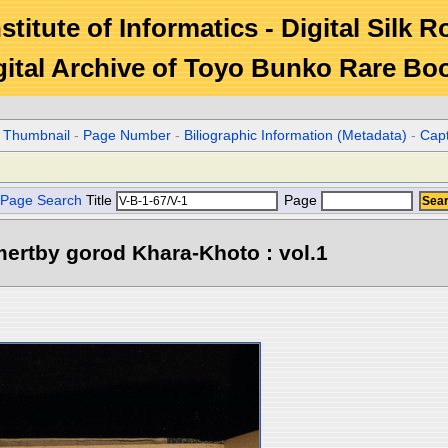
stitute of Informatics - Digital Silk 
gital Archive of Toyo Bunko Rare Bo
r Thumbnail
-
Page Number
-
Biliographic Information (Metadata)
-
Cap
Page Search
Title
Page
ertby gorod Khara-Khoto : vol.1