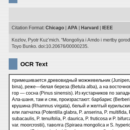
Citation Format:
Chicago
|
APA
|
Harvard
|
IEEE
Kozlov, Pyotr Kuz’mich. “Mongoliya i Amdo i mertby goro
Toyo Bunko. doi:10.20676/00000235.
OCR Text
примешивается древовидный можжевельник (Juniperu
bina), реже—белая береза (Betula alba), а на восточн
гор — сосна (Pinus sinensis). Из кустарников по запад
Ала-шаня, там и сям, произрастают: барбарис (Berberis
крушина (Rhamnus virgata), белый и желтый курильски
или лапчатка (Potentilla glabra, P. anserina, P. multifida, 
subacaulis, P. tenuifolia, P. daurica, P. fruticosa и P. bifurc
var. moorcrostii), таволга (Spiraea mongolica и S. hyperici