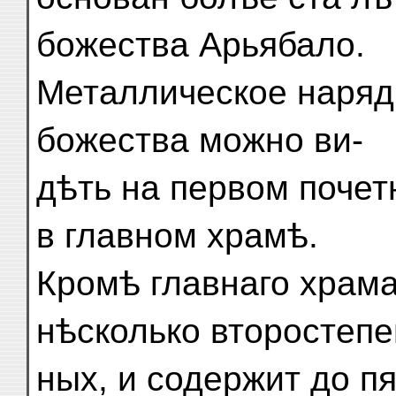
божества Арьябало.
Металлическое наряд
божества можно ви-
дѣть на первом почет
в главном храмѣ.
Кромѣ главнаго храм
нѣсколько второстепе
ных, и содержит до п