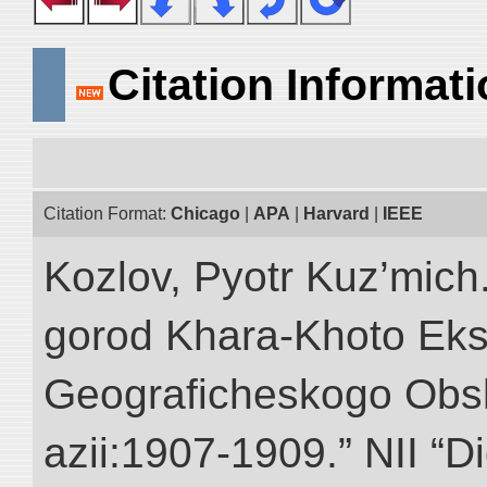
Citation Informat
Citation Format:
Chicago
|
APA
|
Harvard
|
IEEE
Kozlov, Pyotr Kuz’mich
gorod Khara-Khoto Eks
Geograficheskogo Obs
azii:1907-1909.” NII “Di