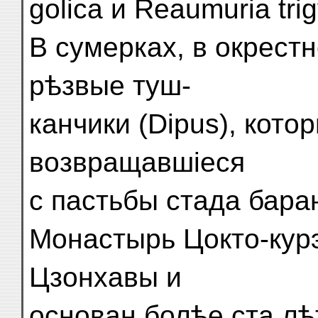
golica и Reaumuria tri
В сумерках, в окрест
рѣзвые туш-
канчики (Dipus), кото
возвращавшіеся
с пастьбы стада бара
Монастырь Цокто-курэ
Цзонхавы и
основан болѣе ста лѣ