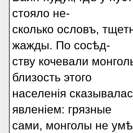
стояло не-
сколько ословъ, тщет
жажды. По сосѣд-
ству кочевали монгол
близость этого
населенія сказывала
явленіем: грязные
сами, монголы не умѣ