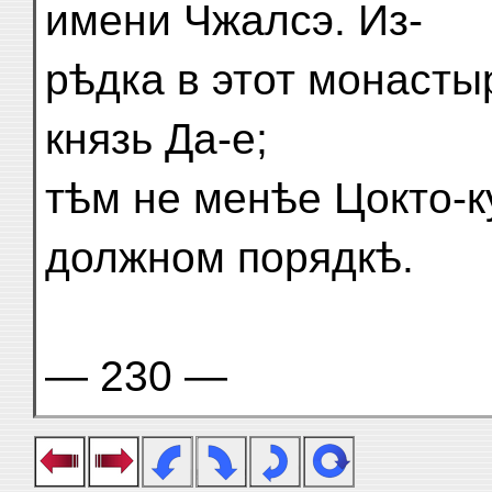
имени Чжалсэ. Из-
рѣдка в этот монаст
князь Да-е;
тѣм не менѣе Цокто-к
должном порядкѣ.
— 230 —