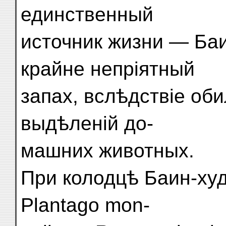
единственный
источник жизни — Баи
крайне непріятный
запах, вслѣдствіе оби
выдѣленій до-
машних животных.
При колодцѣ Баин-ху
Plantago mon-