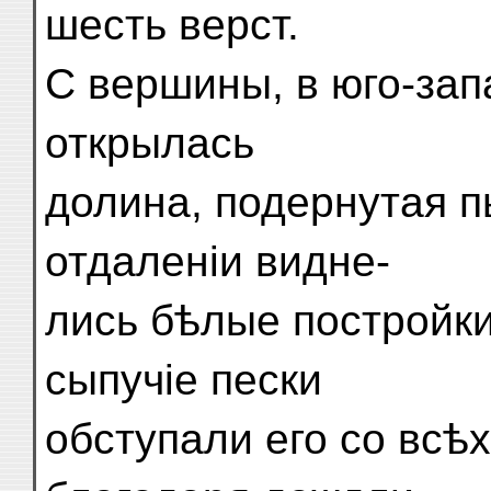
шесть верст.
С вершины, в юго-зап
открылась
долина, подернутая п
отдаленіи видне-
лись бѣлые постройки
сыпучіе пески
обступали его со всѣх