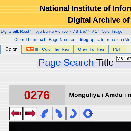
National Institute of Info
Digital Archive 
Digital Silk Road
>
Toyo Bunko Archive
>
V-B-1-67
>
V-1
>
Color Image
Color Thumbnail
-
Page Number
-
Biliographic Information (Me
Color
IIIF Color HighRes
Gray HighRes
PDF
Page Search
Title
0276
Mongoliya i Amdo i m