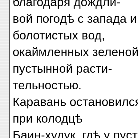
благодаря дождли-
вой погодѣ с запада 
болотистых вод,
окаймленных зеленой
пустынной расти-
тельностью.
Каравань остановился
при колодцѣ
Баин-худук, гдѣ у пус