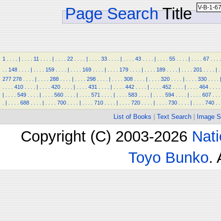
Page Search
Title
1
.
.
.
.
|
.
.
.
.
11
.
.
.
.
|
.
.
.
.
22
.
.
.
.
|
.
.
.
.
33
.
.
.
.
|
.
.
.
.
43
.
.
.
.
|
.
.
.
.
55
.
.
.
.
|
.
.
.
.
67
.
.
.
.
.
.
148
.
.
.
.
|
.
.
.
.
159
.
.
.
.
|
.
.
.
.
169
.
.
.
.
|
.
.
.
.
179
.
.
.
.
|
.
.
.
.
189
.
.
.
.
|
.
.
.
.
201
.
.
.
.
|
.
277
278
.
.
.
.
|
.
.
.
.
288
.
.
.
.
|
.
.
.
.
298
.
.
.
.
|
.
.
.
.
308
.
.
.
.
|
.
.
.
.
320
.
.
.
.
|
.
.
.
.
330
.
.
.
.
.
.
.
.
410
.
.
.
.
|
.
.
.
.
420
.
.
.
.
|
.
.
.
.
431
.
.
.
.
|
.
.
.
.
442
.
.
.
.
|
.
.
.
.
452
.
.
.
.
|
.
.
.
.
464
.
.
.
.
|
.
.
.
.
549
.
.
.
.
|
.
.
.
.
560
.
.
.
.
|
.
.
.
.
571
.
.
.
.
|
.
.
.
.
583
.
.
.
.
|
.
.
.
.
594
.
.
.
.
|
.
.
.
.
607
.
.
.
.
|
.
.
.
.
688
.
.
.
.
|
.
.
.
.
700
.
.
.
.
|
.
.
.
.
710
.
.
.
.
|
.
.
.
.
720
.
.
.
.
|
.
.
.
.
730
.
.
.
.
|
.
.
.
.
740
.
.
List of Books
|
Text Search
|
Image S
Copyright (C) 2003-2026
Nati
Toyo Bunko
.