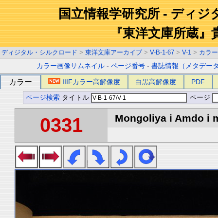
国立情報学研究所 - ディ
『東洋文庫所蔵』
ディジタル・シルクロード
>
東洋文庫アーカイブ
>
V-B-1-67
>
V-1
>
カラー
カラー画像サムネイル
-
ページ番号
-
書誌情報（メタデー
カラー
IIIFカラー高解像度
白黒高解像度
PDF
ページ検索
タイトル
ページ
Mongoliya i Amdo i m
0331