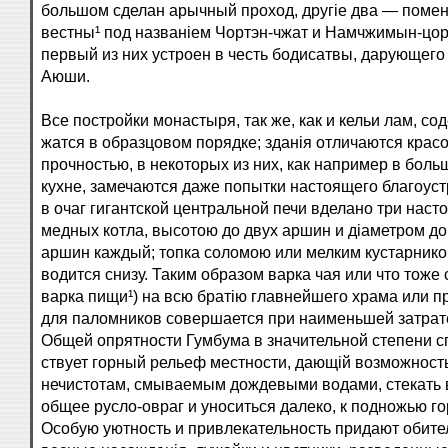
большом сделан арычный проход, другіе два — помен
вестны¹ под названіем Чортэн-чжат и Намчжимын-цор
первый из них устроен в честь бодисатвы, дарующего
Аюши.
Все постройки монастыря, так же, как и кельи лам, сод
жатся в образцовом порядке; зданія отличаются крас
прочностью, в некоторых из них, как например в боль
кухне, замечаются даже попытки настоящего благоуст
в очаг гигантской центральной печи вделано три наст
медных котла, высотою до двух аршин и діаметром до
аршин каждый; топка соломою или мелким кустарнико
водится снизу. Таким образом варка чая или что тоже
варка пищи¹) на всю братію главнейшего храма или п
для паломников совершается при наименьшей затрате 
Общей опрятности Гумбума в значительной степени с
ствует горный рельеф местности, дающій возможност
нечистотам, смываемым дождевыми водами, стекать 
общее русло-овраг и уноситься далеко, к подножью го
Особую уютность и привлекательность придают обите