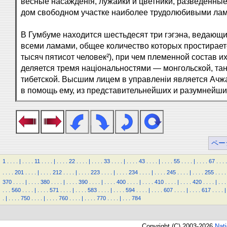
весные насажденія, лужайки и цветники, разведенные
дом свободном участке наиболее трудолюбивыми ла
В Гумбуме находится шестьдесят три гэгэна, ведающ
всеми ламами, общее количество которых простирает
тысяч пятисот человек²), при чем племенной состав их
деляется тремя національностями — монгольской, тан
тибетской. Высшим лицем в управленіи является Ачжа
в помощь ему, из представительнейших и разумнейши
ペー
1
.
.
.
.
|
.
.
.
.
11
.
.
.
.
|
.
.
.
.
22
.
.
.
.
|
.
.
.
.
33
.
.
.
.
|
.
.
.
.
43
.
.
.
.
|
.
.
.
.
55
.
.
.
.
|
.
.
.
.
67
.
.
.
.
.
.
.
.
201
.
.
.
.
|
.
.
.
.
212
.
.
.
.
|
.
.
.
.
223
.
.
.
.
|
.
.
.
.
234
.
.
.
.
|
.
.
.
.
245
.
.
.
.
|
.
.
.
.
255
.
.
.
.
370
.
.
.
.
|
.
.
.
.
380
.
.
.
.
|
.
.
.
.
390
.
.
.
.
|
.
.
.
.
400
.
.
.
.
|
.
.
.
.
410
.
.
.
.
|
.
.
.
.
420
.
.
.
.
|
.
.
.
.
.
.
560
.
.
.
.
|
.
.
.
.
571
.
.
.
.
|
.
.
.
.
583
.
.
.
.
|
.
.
.
.
594
.
.
.
.
|
.
.
.
.
607
.
.
.
.
|
.
.
.
.
617
.
.
.
.
|
.
|
.
.
.
.
750
.
.
.
.
|
.
.
.
.
760
.
.
.
.
|
.
.
.
.
770
.
.
.
.
|
.
.
.
784
Copyright (C) 2003-2026
Nat