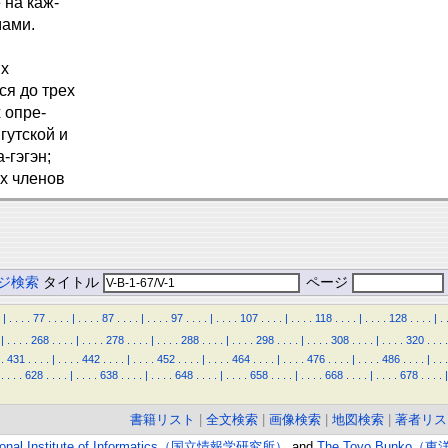
 на каж-
мами.
их
ся до трех
 опре-
гутской и
-гэгэн;
х членов
ジ検索
タイトル
ページ
|
.
.
.
.
77
.
.
.
.
|
.
.
.
.
87
.
.
.
.
|
.
.
.
.
97
.
.
.
.
|
.
.
.
.
107
.
.
.
.
|
.
.
.
.
118
.
.
.
.
|
.
.
.
.
128
.
.
.
.
|
.
|
.
.
.
.
268
.
.
.
.
|
.
.
.
.
278
.
.
.
.
|
.
.
.
.
288
.
.
.
.
|
.
.
.
.
298
.
.
.
.
|
.
.
.
.
308
.
.
.
.
|
.
.
.
.
320
.
.
.
.
.
431
.
.
.
.
|
.
.
.
.
442
.
.
.
.
|
.
.
.
.
452
.
.
.
.
|
.
.
.
.
464
.
.
.
.
|
.
.
.
.
476
.
.
.
.
|
.
.
.
.
486
.
.
.
.
|
.
.
.
.
.
.
.
628
.
.
.
.
|
.
.
.
.
638
.
.
.
.
|
.
.
.
.
648
.
.
.
.
|
.
.
.
.
658
.
.
.
.
|
.
.
.
.
668
.
.
.
.
|
.
.
.
.
678
.
.
.
.
|
書籍リスト
|
全文検索
|
画像検索
|
地図検索
|
著者リス
ional Institute of Informatics（国立情報学研究所）
and
The Toyo Bunko（