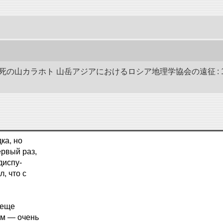
死の山カラホト 山岳アジアにおけるロシア地理学協会の遠征 : 19
ка, но
рвый раз,
диспу-
, что с
 еще
ом — очень