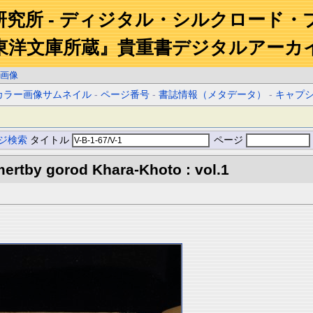
研究所 - ディジタル・シルクロード・
東洋文庫所蔵』貴重書デジタルアーカ
画像
カラー画像サムネイル
-
ページ番号
-
書誌情報（メタデータ）
-
キャプ
ジ検索
タイトル
ページ
ertby gorod Khara-Khoto : vol.1