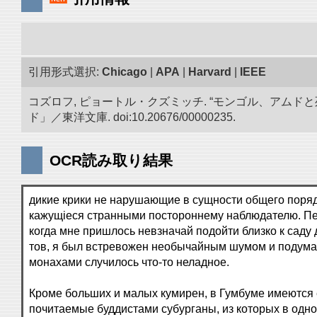
引用形式選択:
Chicago
|
APA
|
Harvard
|
IEEE
コズロフ, ピョートル・クズミッチ. “モンゴル、アムドと
ド」／東洋文庫. doi:10.20676/00000235.
OCR読み取り結果
дикие крики не нарушающие в сущности общего поряд
кажущіеся странными постороннему наблюдателю. Пе
когда мне пришлось невзначай подойти близко к саду 
тов, я был встревожен необычайным шумом и подумал
монахами случилось что-то неладное.
Кроме больших и малых кумирен, в Гумбуме имеются
почитаемые буддистами субурганы, из которых в одн