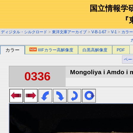
国立情報学
『
ディジタル・シルクロード
>
東洋文庫アーカイブ
>
V-B-1-67
>
V-1
>
カラー
カラー
IIIFカラー高解像度
白黒高解像度
PDF
ペー
Mongoliya i Amdo i m
0336