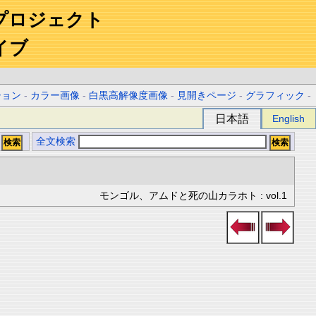
プロジェクト
イブ
ション
-
カラー画像
-
白黒高解像度画像
-
見開きページ
-
グラフィック
-
日本語
English
全文検索
モンゴル、アムドと死の山カラホト : vol.1