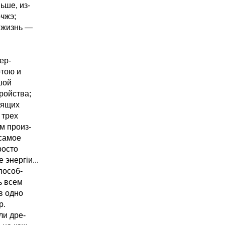
ьше, из-
чжэ;
 жизнь —
ер-
отою и
шой
ройства;
оящих
 трех
м произ-
 самое
росто
энергіи...
пособ-
ь всем
в одно
р.
ли дре-