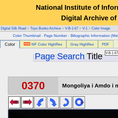
National Institute of Info
Digital Archive 
Digital Silk Road
>
Toyo Bunko Archive
>
V-B-1-67
>
V-1
>
Color Image
Color Thumbnail
-
Page Number
-
Biliographic Information (Me
Color
IIIF Color HighRes
Gray HighRes
PDF
Page Search
Title
0370
Mongoliya i Amdo i m