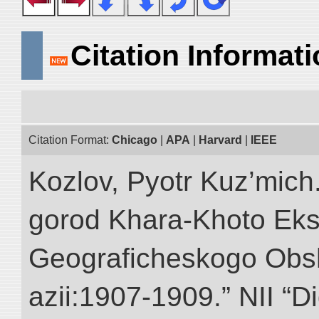
Citation Informat
Citation Format:
Chicago
|
APA
|
Harvard
|
IEEE
Kozlov, Pyotr Kuz’mich
gorod Khara-Khoto Eks
Geograficheskogo Obs
azii:1907-1909.” NII “Di