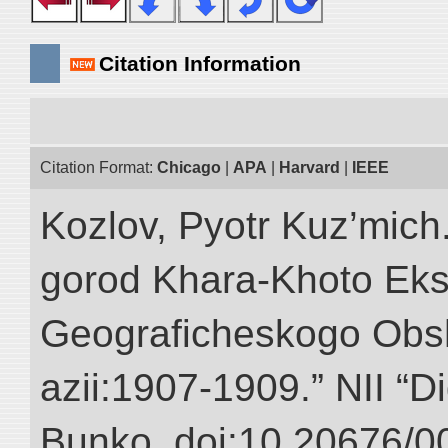
Citation Information
Citation Format:
Chicago
|
APA
|
Harvard
|
IEEE
Kozlov, Pyotr Kuz’mich
gorod Khara-Khoto Eks
Geograficheskogo Obs
azii:1907-1909.” NII “Di
Bunko. doi:10.20676/0