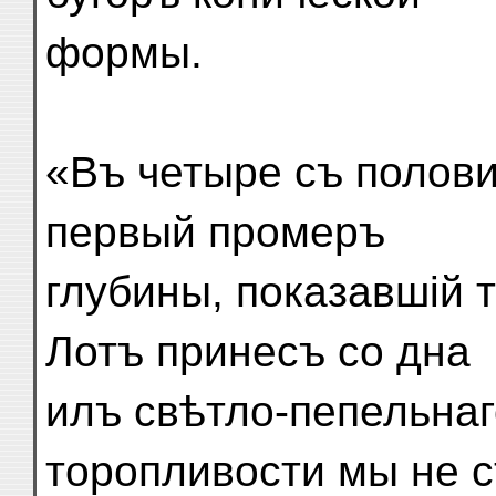
формы.
«Въ четыре съ полов
первый промеръ
глубины, показавшій 
Лотъ принесъ со дна
илъ свѣтло-пепельнаг
торопливости мы не с