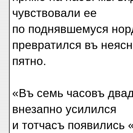
чувствовали ее
по поднявшемуся норд
превратился въ неяс
пятно.
«Въ семь часовъ два
внезапно усилился
и тотчасъ появились 