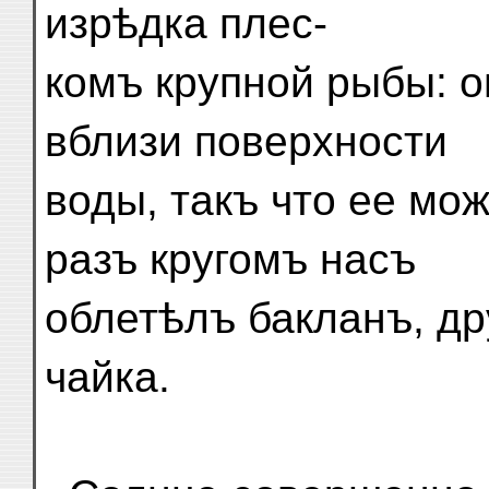
изрѣдка плес-
комъ крупной рыбы: о
вблизи поверхности
воды, такъ что ее мо
разъ кругомъ насъ
облетѣлъ бакланъ, др
чайка.