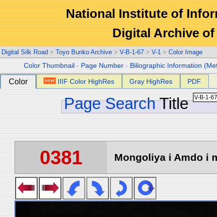
National Institute of Info
Digital Archive 
Digital Silk Road
>
Toyo Bunko Archive
>
V-B-1-67
>
V-1
>
Color Image
Color Thumbnail
-
Page Number
-
Biliographic Information (Me
Color
IIIF Color HighRes
Gray HighRes
PDF
Page Search
Title
0381
Mongoliya i Amdo i m