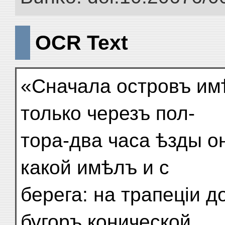
OCR Text
«Сначала островъ имѣ
только черезъ пол-
тора-два часа ѣзды о
какой имѣлъ и с
берега: на трапеціи 
бугоръ конической