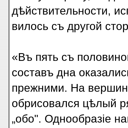
дѣйствительности, ис
вилось съ другой сто
«Въ пять съ половино
составъ дна оказалис
прежними. На вершин
обрисовался цѣлый р
„обо". Однообразіе н