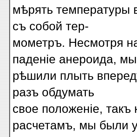
мѣрять температуры в
съ собой тер-
мометръ. Несмотря 
паденіе анероида, мы
рѣшили плыть вперед
разъ обдумать
свое положеніе, такъ
расчетамъ, мы были 