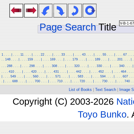
Page Search
Title
1
.
.
.
.
|
.
.
.
.
11
.
.
.
.
|
.
.
.
.
22
.
.
.
.
|
.
.
.
.
33
.
.
.
.
|
.
.
.
.
43
.
.
.
.
|
.
.
.
.
55
.
.
.
.
|
.
.
.
.
67
.
.
.
.
.
.
148
.
.
.
.
|
.
.
.
.
159
.
.
.
.
|
.
.
.
.
169
.
.
.
.
|
.
.
.
.
179
.
.
.
.
|
.
.
.
.
189
.
.
.
.
|
.
.
.
.
201
.
.
.
.
|
.
.
.
.
288
.
.
.
.
|
.
.
.
.
298
.
.
.
.
|
.
.
.
.
308
.
.
.
.
|
.
.
.
.
320
.
.
.
.
|
.
.
.
.
330
.
.
.
.
|
.
.
.
.
340
.
.
.
.
|
.
.
.
.
410
.
.
.
.
|
.
.
.
.
420
.
.
.
.
|
.
.
.
.
431
.
.
.
.
|
.
.
.
.
442
.
.
.
.
|
.
.
.
.
452
.
.
.
.
|
.
.
.
.
464
.
.
.
.
|
.
.
.
.
549
.
.
.
.
|
.
.
.
.
560
.
.
.
.
|
.
.
.
.
571
.
.
.
.
|
.
.
.
.
583
.
.
.
.
|
.
.
.
.
594
.
.
.
.
|
.
.
.
.
607
.
.
.
.
|
.
.
.
.
688
.
.
.
.
|
.
.
.
.
700
.
.
.
.
|
.
.
.
.
710
.
.
.
.
|
.
.
.
.
720
.
.
.
.
|
.
.
.
.
730
.
.
.
.
|
.
.
.
.
740
.
.
List of Books
|
Text Search
|
Image S
Copyright (C) 2003-2026
Nati
Toyo Bunko
.