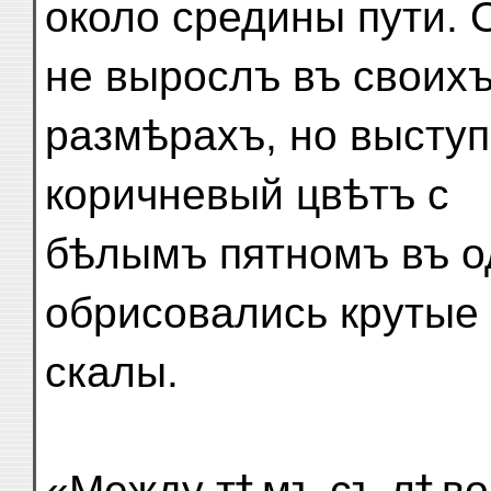
около средины пути. 
не вырослъ въ своих
размѣрахъ, но высту
коричневый цвѣтъ с
бѣлымъ пятномъ въ о
обрисовались крутые
скалы.
«Между тѣмъ съ лѣво