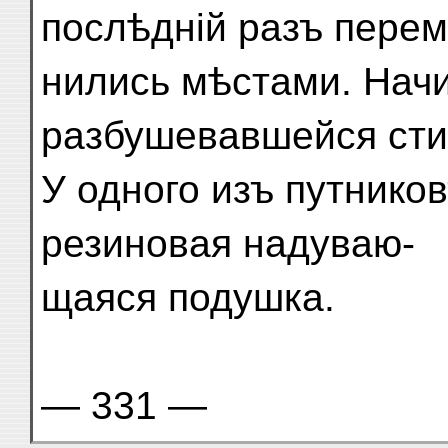
послѣдній разъ перем
нились мѣстами. Нач
разбушевавшейся сти
У одного изъ путнико
резиновая надуваю-
щаяся подушка.
— 331 —