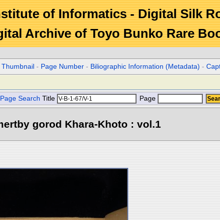
stitute of Informatics - Digital Silk 
gital Archive of Toyo Bunko Rare Bo
r Thumbnail
-
Page Number
-
Biliographic Information (Metadata)
-
Cap
Page Search
Title
Page
ertby gorod Khara-Khoto : vol.1