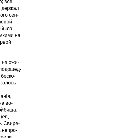
; всё
я держал
ого сен-
невой
 была
мкими на
ервой
 на ожи-
 подошед-
 беско-
азалось
анія,
на во-
тойбища,
цев,
. Свире-
 непро-
среди