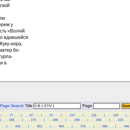
аской
али
ерем у
сть «Волчій
ко вдавшейся
Куку-нора,
актер бо-
турпа-
и в
Page Search
Title
Page
|
.
.
.
.
77
.
.
.
.
|
.
.
.
.
87
.
.
.
.
|
.
.
.
.
97
.
.
.
.
|
.
.
.
.
107
.
.
.
.
|
.
.
.
.
118
.
.
.
.
|
.
.
.
.
128
.
.
.
.
|
.
|
.
.
.
.
268
.
.
.
.
|
.
.
.
.
278
.
.
.
.
|
.
.
.
.
288
.
.
.
.
|
.
.
.
.
298
.
.
.
.
|
.
.
.
.
308
.
.
.
.
|
.
.
.
.
320
.
.
.
.
.
.
.
.
|
.
.
.
.
442
.
.
.
.
|
.
.
.
.
452
.
.
.
.
|
.
.
.
.
464
.
.
.
.
|
.
.
.
.
476
.
.
.
.
|
.
.
.
.
486
.
.
.
.
|
.
.
.
.
496