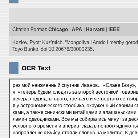
Citation Format:
Chicago
|
APA
|
Harvard
|
IEEE
Kozlov, Pyotr Kuz’mich. “Mongoliya i Amdo i mertby goro
Toyo Bunko. doi:10.20676/00000235.
OCR Text
раз мой неизменный спутник Иванов... «Слава Богу»,
я, «теперь будем следить за второй весточкой товари
вечера подряд, второго, третьего и четвертого сентяб
я у астрономического столбика, окруженный своими с
ками, а также сининскими китайцами и алашаньскими 
лами-подводчиками. Все мы собирались минут за дес
условного времени и вперив глаза в непроглядную тьм
направленію к Куйсу, стояли словно на молитве. К дев