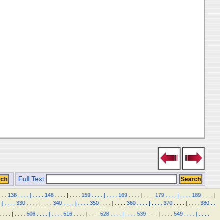
Full Text
.
.
.
138
.
.
.
.
|
.
.
.
.
148
.
.
.
.
|
.
.
.
.
159
.
.
.
.
|
.
.
.
.
169
.
.
.
.
|
.
.
.
.
179
.
.
.
.
|
.
.
.
.
189
.
.
.
.
|
|
.
.
.
.
330
.
.
.
.
|
.
.
.
.
340
.
.
.
.
|
.
.
.
.
350
.
.
.
.
|
.
.
.
.
360
.
.
.
.
|
.
.
.
.
370
.
.
.
.
|
.
.
.
.
380
.
.
.
.
.
.
|
.
.
.
.
506
.
.
.
.
|
.
.
.
.
516
.
.
.
.
|
.
.
.
.
528
.
.
.
.
|
.
.
.
.
539
.
.
.
.
|
.
.
.
.
549
.
.
.
.
|
.
.
.
.