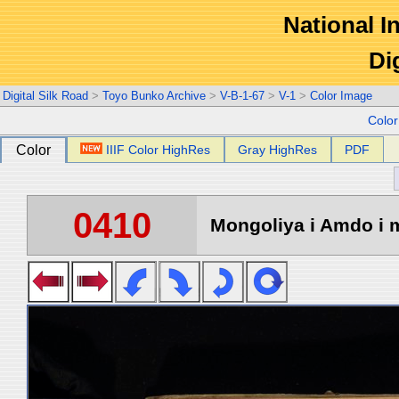
National In
Di
Digital Silk Road
>
Toyo Bunko Archive
>
V-B-1-67
>
V-1
>
Color Image
Colo
Color
IIIF Color HighRes
Gray HighRes
PDF
0410
Mongoliya i Amdo i m