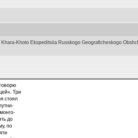
d Khara-Khoto Ekspeditsiia Russkogo Geograficheskogo Obshchest
 говорю
щей». Три
ря стоял
путни-
монго-
ять до
у, по
яти