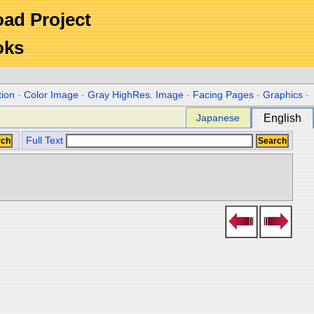
Road Project
oks
tion
-
Color Image
-
Gray HighRes. Image
-
Facing Pages
-
Graphics
-
Japanese
English
Full Text