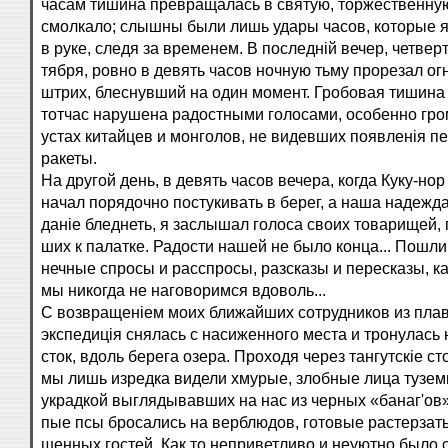
часам тишина превращалась в святую, торжественную
смолкало; слышны были лишь удары часов, которые 
в руке, следя за временем. В последній вечер, четверт
тября, ровно в девять часов ночную тьму прорезал ог
штрих, блеснувший на один момент. Гробовая тишина
тотчас нарушена радостными голосами, особенно гро
устах китайцев и монголов, не видевших появленія п
ракеты.
На другой день, в девять часов вечера, когда Куку-нор
начал порядочно постукивать в берег, а наша надежда
даніе бледнеть, я заслышал голоса своих товарищей,
ших к палатке. Радости нашей не было конца... Пошли
нечные спросы и расспросы, разсказы и пересказы, к
мы никогда не наговоримся вдоволь...
С возвращеніем моих ближайших сотрудников из плав
экспедиція снялась с насиженного места и тронулась 
сток, вдоль берега озера. Проходя через тангутскіе с
мы лишь изредка видели хмурые, злобные лица тузем
украдкой выглядывавших на нас из черных «банаг'ов»
пые псы бросались на верблюдов, готовые растерзать
шенных гостей. Как то неприветливо и неуютно было 