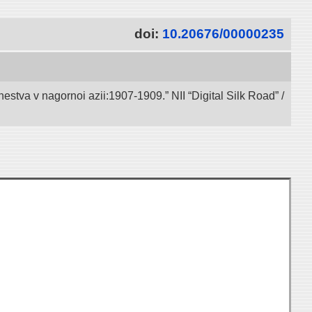
doi:
10.20676/00000235
va v nagornoi azii:1907-1909.” NII “Digital Silk Road” /