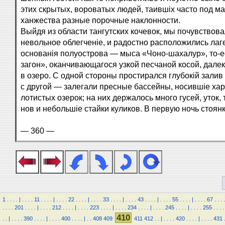
этих скрытых, вороватых людей, таившіх часто под м
ханжества разные порочные наклонности.
Выйдя из области тангутских кочевок, мы почувствов
невольное облегченіе, и радостно расположились лаг
основанія полуострова — мыса «Чоно-шахалур», то-е
загон», оканчивающагося узкой песчаной косой, дале
в озеро. С одной стороны простирался глубокій залив 
с другой — залегали пресные бассейны, носившіе хар
лотистых озерок; на них держалось много гусей, уток, 
нов и небольшіе стайки куликов. В первую ночь стоянк
— 360 —
1
.
.
.
.
|
.
.
.
.
11
.
.
.
.
|
.
.
.
.
22
.
.
.
.
|
.
.
.
.
33
.
.
.
.
|
.
.
.
.
43
.
.
.
.
|
.
.
.
.
55
.
.
.
.
|
.
.
.
.
67
.
.
.
.
.
.
.
.
201
.
.
.
.
|
.
.
.
.
212
.
.
.
.
|
.
.
.
.
223
.
.
.
.
|
.
.
.
.
234
.
.
.
.
|
.
.
.
.
245
.
.
.
.
|
.
.
.
.
255
.
.
.
.
410
.
.
|
.
.
.
.
390
.
.
.
.
|
.
.
.
.
400
.
.
.
.
|
.
.
408
409
411
412
.
.
|
.
.
.
.
420
.
.
.
.
|
.
.
.
.
431