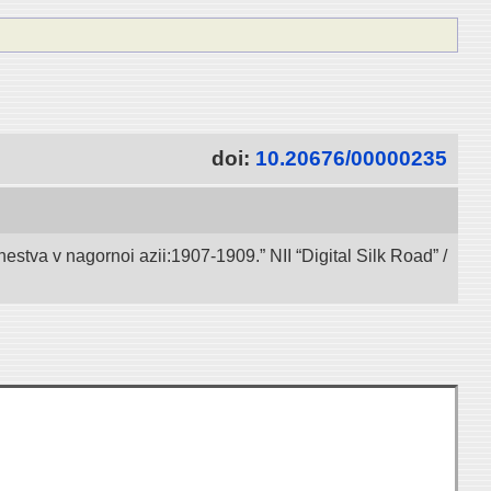
doi:
10.20676/00000235
va v nagornoi azii:1907-1909.” NII “Digital Silk Road” /