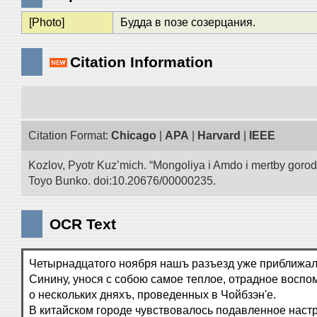
[Photo]
Будда в позе созерцания.
Citation Information
Citation Format:
Chicago
|
APA
|
Harvard
|
IEEE
Kozlov, Pyotr Kuz’mich. “Mongoliya i Amdo i mertby goro
Toyo Bunko. doi:10.20676/00000235.
OCR Text
Четырнадцатого ноября нашъ разъезд уже приближал
Синину, унося с собою самое теплое, отрадное воспо
о нескольких дняхъ, проведенных в Чойбзэн'е.
В китайском городе чувствовалось подавленное настр