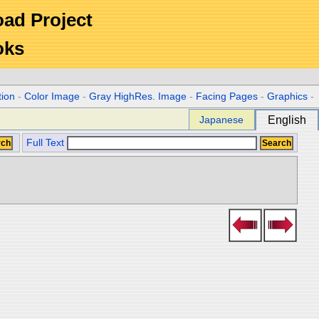
Road Project
oks
tion
-
Color Image
-
Gray HighRes. Image
-
Facing Pages
-
Graphics
-
Japanese
English
Full Text