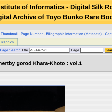
stitute of Informatics - Digital Silk 
gital Archive of Toyo Bunko Rare Bo
r Thumbnail
-
Page Number
-
Biliographic Information (Metadata)
-
Cap
Graphics
Page Search
Title
Page
ertby gorod Khara-Khoto : vol.1