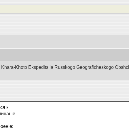
d Khara-Khoto Ekspeditsiia Russkogo Geograficheskogo Obshchest
ся к
минаніе
оеніе: