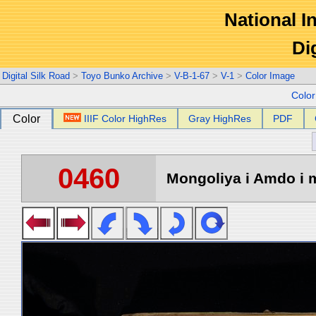
National In
Di
Digital Silk Road
>
Toyo Bunko Archive
>
V-B-1-67
>
V-1
>
Color Image
Colo
Color
IIIF Color HighRes
Gray HighRes
PDF
0460
Mongoliya i Amdo i m