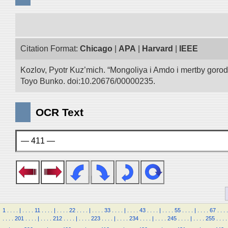
Citation Format:
Chicago
|
APA
|
Harvard
|
IEEE
Kozlov, Pyotr Kuz’mich. “Mongoliya i Amdo i mertby goro
Toyo Bunko. doi:10.20676/00000235.
OCR Text
— 411 —
1
.
.
.
.
|
.
.
.
.
11
.
.
.
.
|
.
.
.
.
22
.
.
.
.
|
.
.
.
.
33
.
.
.
.
|
.
.
.
.
43
.
.
.
.
|
.
.
.
.
55
.
.
.
.
|
.
.
.
.
67
.
.
.
.
.
.
.
.
201
.
.
.
.
|
.
.
.
.
212
.
.
.
.
|
.
.
.
.
223
.
.
.
.
|
.
.
.
.
234
.
.
.
.
|
.
.
.
.
245
.
.
.
.
|
.
.
.
.
255
.
.
.
.