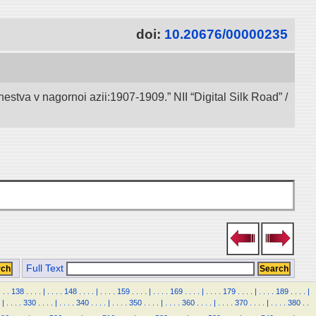
doi:
10.20676/00000235
va v nagornoi azii:1907-1909.” NII “Digital Silk Road” /
Full Text
.
.
.
138
.
.
.
.
|
.
.
.
.
148
.
.
.
.
|
.
.
.
.
159
.
.
.
.
|
.
.
.
.
169
.
.
.
.
|
.
.
.
.
179
.
.
.
.
|
.
.
.
.
189
.
.
.
.
|
|
.
.
.
.
330
.
.
.
.
|
.
.
.
.
340
.
.
.
.
|
.
.
.
.
350
.
.
.
.
|
.
.
.
.
360
.
.
.
.
|
.
.
.
.
370
.
.
.
.
|
.
.
.
.
380
.
.