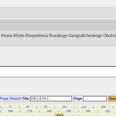
d Khara-Khoto Ekspeditsiia Russkogo Geograficheskogo Obshchest
Page Search
Title
Page
|
.
.
.
.
77
.
.
.
.
|
.
.
.
.
87
.
.
.
.
|
.
.
.
.
97
.
.
.
.
|
.
.
.
.
107
.
.
.
.
|
.
.
.
.
118
.
.
.
.
|
.
.
.
.
128
.
.
.
.
|
.
|
.
.
.
.
268
.
.
.
.
|
.
.
.
.
278
.
.
.
.
|
.
.
.
.
288
.
.
.
.
|
.
.
.
.
298
.
.
.
.
|
.
.
.
.
308
.
.
.
.
|
.
.
.
.
320
.
.
.
.