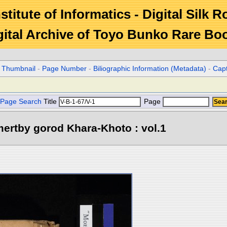
stitute of Informatics - Digital Silk 
gital Archive of Toyo Bunko Rare Bo
r Thumbnail
-
Page Number
-
Biliographic Information (Metadata)
-
Cap
Page Search
Title
Page
ertby gorod Khara-Khoto : vol.1