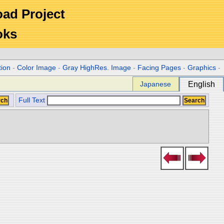
Road Project
oks
tion
-
Color Image
-
Gray HighRes. Image
-
Facing Pages
-
Graphics
-
Japanese
English
Full Text