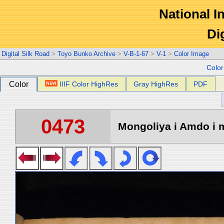
National In
Di
Digital Silk Road
>
Toyo Bunko Archive
>
V-B-1-67
>
V-1
>
Color Image
Colo
Color
IIIF Color HighRes
Gray HighRes
PDF
0473
Mongoliya i Amdo i m