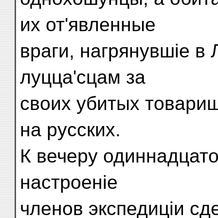
их от'явленные
враги, нагрянувшіе в
луцца'сцам за
своих убитых товарищ
на русских.
К вечеру одиннадцато
настроеніе
членов экспедиціи сд