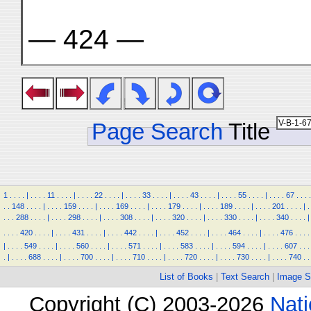
— 424 —
Page Search
Title
1
.
.
.
.
|
.
.
.
.
11
.
.
.
.
|
.
.
.
.
22
.
.
.
.
|
.
.
.
.
33
.
.
.
.
|
.
.
.
.
43
.
.
.
.
|
.
.
.
.
55
.
.
.
.
|
.
.
.
.
67
.
.
.
.
.
.
148
.
.
.
.
|
.
.
.
.
159
.
.
.
.
|
.
.
.
.
169
.
.
.
.
|
.
.
.
.
179
.
.
.
.
|
.
.
.
.
189
.
.
.
.
|
.
.
.
.
201
.
.
.
.
|
.
.
.
.
288
.
.
.
.
|
.
.
.
.
298
.
.
.
.
|
.
.
.
.
308
.
.
.
.
|
.
.
.
.
320
.
.
.
.
|
.
.
.
.
330
.
.
.
.
|
.
.
.
.
340
.
.
.
.
|
.
.
.
.
420
.
.
.
.
|
.
.
.
.
431
.
.
.
.
|
.
.
.
.
442
.
.
.
.
|
.
.
.
.
452
.
.
.
.
|
.
.
.
.
464
.
.
.
.
|
.
.
.
.
476
.
.
.
.
|
.
.
.
.
549
.
.
.
.
|
.
.
.
.
560
.
.
.
.
|
.
.
.
.
571
.
.
.
.
|
.
.
.
.
583
.
.
.
.
|
.
.
.
.
594
.
.
.
.
|
.
.
.
.
607
.
.
.
.
|
.
.
.
.
688
.
.
.
.
|
.
.
.
.
700
.
.
.
.
|
.
.
.
.
710
.
.
.
.
|
.
.
.
.
720
.
.
.
.
|
.
.
.
.
730
.
.
.
.
|
.
.
.
.
740
.
.
List of Books
|
Text Search
|
Image S
Copyright (C) 2003-2026
Nati