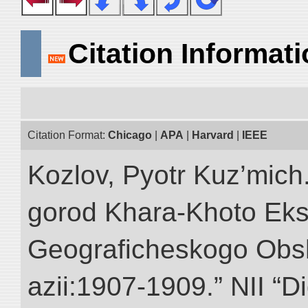
Citation Informat
Citation Format:
Chicago
|
APA
|
Harvard
|
IEEE
Kozlov, Pyotr Kuz’mich
gorod Khara-Khoto Eks
Geograficheskogo Obs
azii:1907-1909.” NII “Di