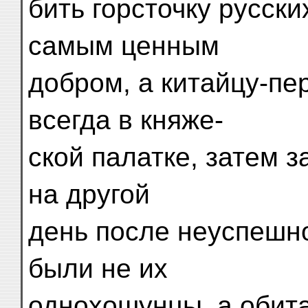
бить горсточку русски
самым ценным
добром, а китайцу-пе
всегда в княже-
ской палатке, затем з
на другой
день после неуспешно
были не их
однохошунцы, а обита