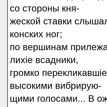
со стороны кня-
жеской ставки слыша
конских ног;
по вершинам прилежа
лихіе всадники,
громко перекликавшіе
высокими вибрирую-
щими голосами... В ож