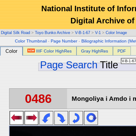
National Institute of Info
Digital Archive 
Digital Silk Road
>
Toyo Bunko Archive
>
V-B-1-67
>
V-1
>
Color Image
Color Thumbnail
-
Page Number
-
Biliographic Information (Me
Color
IIIF Color HighRes
Gray HighRes
PDF
Page Search
Title
0486
Mongoliya i Amdo i m