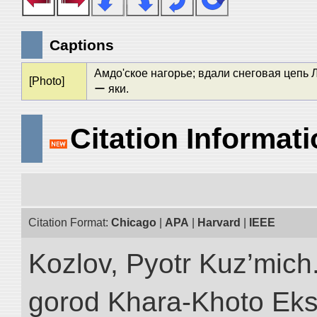
Captions
Амдо'ское нагорье; вдали снеговая цепь 
[Photo]
ー яки.
Citation Informat
Citation Format:
Chicago
|
APA
|
Harvard
|
IEEE
Kozlov, Pyotr Kuz’mich
gorod Khara-Khoto Eks