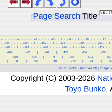
Page Search
Title
1
.
.
.
.
|
.
.
.
.
11
.
.
.
.
|
.
.
.
.
22
.
.
.
.
|
.
.
.
.
33
.
.
.
.
|
.
.
.
.
43
.
.
.
.
|
.
.
.
.
55
.
.
.
.
|
.
.
.
.
67
.
.
.
.
.
.
148
.
.
.
.
|
.
.
.
.
159
.
.
.
.
|
.
.
.
.
169
.
.
.
.
|
.
.
.
.
179
.
.
.
.
|
.
.
.
.
189
.
.
.
.
|
.
.
.
.
201
.
.
.
.
|
.
.
.
.
288
.
.
.
.
|
.
.
.
.
298
.
.
.
.
|
.
.
.
.
308
.
.
.
.
|
.
.
.
.
320
.
.
.
.
|
.
.
.
.
330
.
.
.
.
|
.
.
.
.
340
.
.
.
.
|
.
.
.
.
420
.
.
.
.
|
.
.
.
.
431
.
.
.
.
|
.
.
.
.
442
.
.
.
.
|
.
.
.
.
452
.
.
.
.
|
.
.
.
.
464
.
.
.
.
|
.
.
.
.
476
.
.
.
.
.
.
.
|
.
.
.
.
549
.
.
.
.
|
.
.
.
.
560
.
.
.
.
|
.
.
.
.
571
.
.
.
.
|
.
.
.
.
583
.
.
.
.
|
.
.
.
.
594
.
.
.
.
|
.
.
.
.
607
.
.
.
.
|
.
.
.
.
688
.
.
.
.
|
.
.
.
.
700
.
.
.
.
|
.
.
.
.
710
.
.
.
.
|
.
.
.
.
720
.
.
.
.
|
.
.
.
.
730
.
.
.
.
|
.
.
.
.
74
List of Books
|
Text Search
|
Image S
Copyright (C) 2003-2026
Nati
Toyo Bunko
.