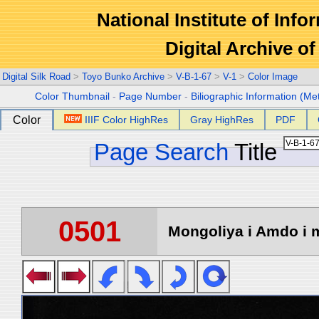
National Institute of Info
Digital Archive 
Digital Silk Road
>
Toyo Bunko Archive
>
V-B-1-67
>
V-1
>
Color Image
Color Thumbnail
-
Page Number
-
Biliographic Information (Me
Color
IIIF Color HighRes
Gray HighRes
PDF
Page Search
Title
0501
Mongoliya i Amdo i m