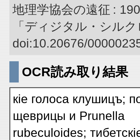
地理学協会の遠征 : 190
「ディジタル・シルク
doi:10.20676/00000235
OCR読み取り結果
кіе голоса клушицъ; 
щеврицы и Prunella
rubeculoides; тибетс