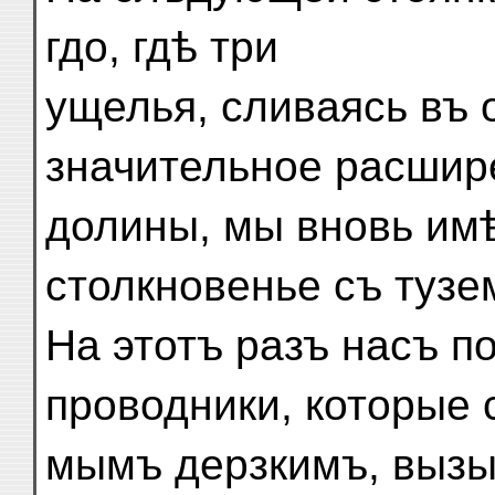
гдо, гдѣ три
ущелья, сливаясь въ 
значительное расшир
долины, мы вновь им
столкновенье съ тузе
На этотъ разъ насъ п
проводники, которые 
мымъ дерзкимъ, выз