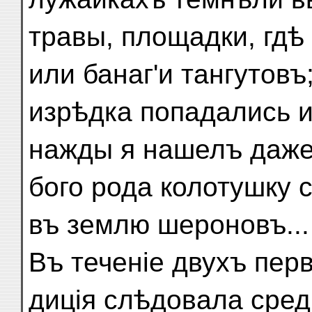
травы, площадки, гдѣ
или банаг'и тангутовъ
изрѣдка попадались и
нажды я нашелъ даже
бого рода колотушку 
въ землю шероновъ...
Въ теченіе двухъ пер
диція слѣдовала сред