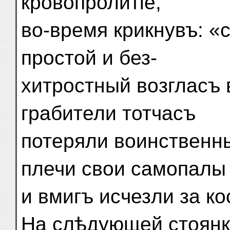
кровопролитіе,
во-время крикнувъ: «с
простой и без-
хитростный возгласъ 
грабители тотчасъ
потеряли воинственны
плечи свои самопалы
и вмигъ исчезли за ко
На слѣдующей стоянк