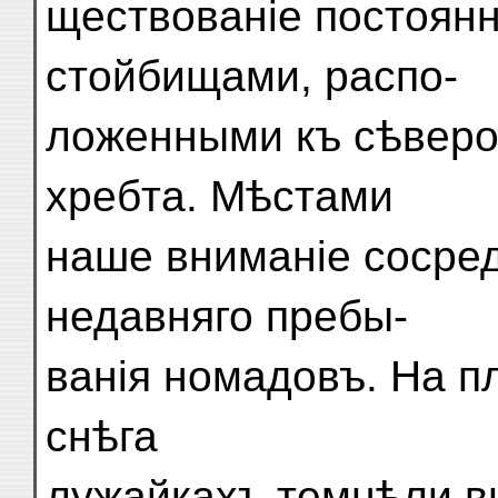
ществованіе постоянн
стойбищами, распо-
ложенными къ сѣверо-
хребта. Мѣстами
наше вниманіе сосре
недавняго пребы-
ванія номадовъ. На п
снѣга
лужайкахъ темнѣли в