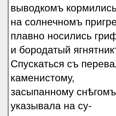
выводкомъ кормилис
на солнечномъ пригре
плавно носились гри
и бородатый ягнятник
Спускаться съ перева
каменистому,
засыпанному снѣгомъ
указывала на су-