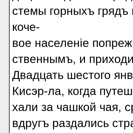
стемы горныхъ грядъ 
коче-
вое населеніе попреж
ственнымъ, и приходи
Двадцать шестого ян
Кисэр-ла, когда путе
хали за чашкой чая, 
вдругъ раздались ст