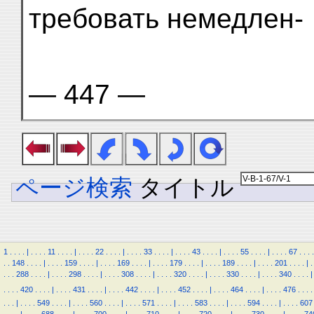
требовать немедлен-
— 447 —
ページ検索
タイトル
1
.
.
.
.
|
.
.
.
.
11
.
.
.
.
|
.
.
.
.
22
.
.
.
.
|
.
.
.
.
33
.
.
.
.
|
.
.
.
.
43
.
.
.
.
|
.
.
.
.
55
.
.
.
.
|
.
.
.
.
67
.
.
.
.
.
.
148
.
.
.
.
|
.
.
.
.
159
.
.
.
.
|
.
.
.
.
169
.
.
.
.
|
.
.
.
.
179
.
.
.
.
|
.
.
.
.
189
.
.
.
.
|
.
.
.
.
201
.
.
.
.
|
.
.
.
.
288
.
.
.
.
|
.
.
.
.
298
.
.
.
.
|
.
.
.
.
308
.
.
.
.
|
.
.
.
.
320
.
.
.
.
|
.
.
.
.
330
.
.
.
.
|
.
.
.
.
340
.
.
.
.
|
.
.
.
.
420
.
.
.
.
|
.
.
.
.
431
.
.
.
.
|
.
.
.
.
442
.
.
.
.
|
.
.
.
.
452
.
.
.
.
|
.
.
.
.
464
.
.
.
.
|
.
.
.
.
476
.
.
.
.
.
.
.
|
.
.
.
.
549
.
.
.
.
|
.
.
.
.
560
.
.
.
.
|
.
.
.
.
571
.
.
.
.
|
.
.
.
.
583
.
.
.
.
|
.
.
.
.
594
.
.
.
.
|
.
.
.
.
607