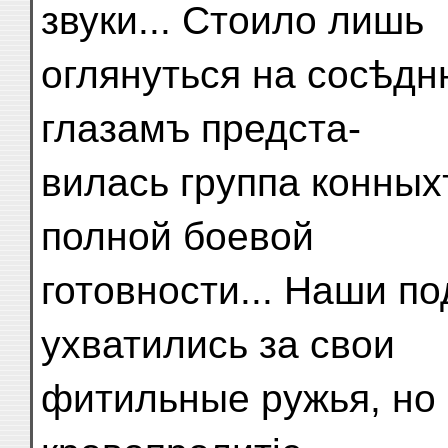
звуки... Стоило лишь
оглянуться на сосѣд
глазамъ предста-
вилась группа конных
полной боевой
готовности... Наши п
ухватились за свои
фитильные ружья, но