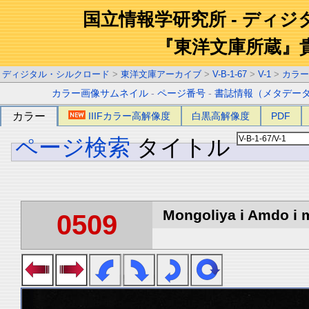
国立情報学研究所 - ディ
『東洋文庫所蔵』
ディジタル・シルクロード
>
東洋文庫アーカイブ
>
V-B-1-67
>
V-1
>
カラー
カラー画像サムネイル
-
ページ番号
-
書誌情報（メタデー
カラー
IIIFカラー高解像度
白黒高解像度
PDF
ページ検索
タイトル
Mongoliya i Amdo i m
0509