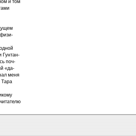
ном и том
тами
удущем
 физи-
 одной
и Гунтан-
сь поч-
й «да-
овал меня
 Тара
икому
 читателю