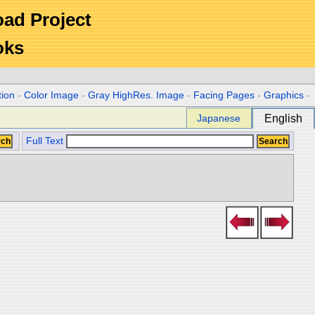
Road Project
oks
tion
-
Color Image
-
Gray HighRes. Image
-
Facing Pages
-
Graphics
-
Japanese
English
Full Text