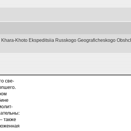
d Khara-Khoto Ekspeditsiia Russkogo Geograficheskogo Obshchest
го све-
опшего.
ром
бине
молит-
вательны:
— также
иложенная