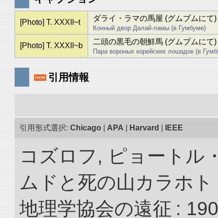
ダライ・ラマの馬屋 (グムブムにて)
[Photo] T. XXXII~t
Конный двор Далай-ламы (в Гумбуме)
二頭の黒毛の朝鮮馬 (グムブムにて)
[Photo] T. XXXII~b
Пара вороных корейских лошадок (в Гумб
引用情報
引用形式選択:
Chicago
|
APA
|
Harvard
|
IEEE
コズロフ, ピョートル
ムドと死の山カラホト
地理学協会の遠征 : 190