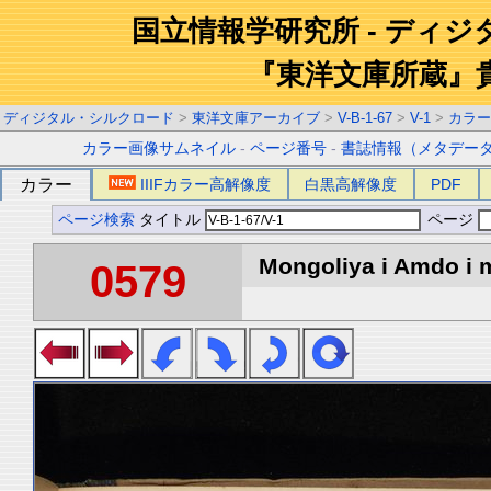
国立情報学研究所 - ディ
『東洋文庫所蔵』
ディジタル・シルクロード
>
東洋文庫アーカイブ
>
V-B-1-67
>
V-1
>
カラー
カラー画像サムネイル
-
ページ番号
-
書誌情報（メタデー
カラー
IIIFカラー高解像度
白黒高解像度
PDF
ページ検索
タイトル
ページ
Mongoliya i Amdo i m
0579