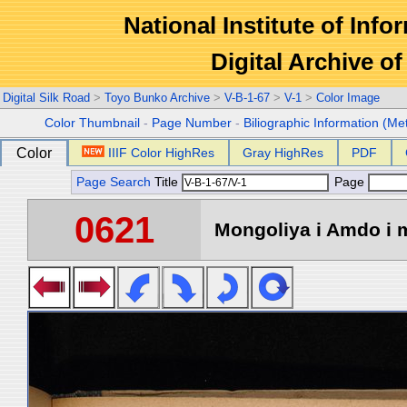
National Institute of Info
Digital Archive 
Digital Silk Road
>
Toyo Bunko Archive
>
V-B-1-67
>
V-1
>
Color Image
Color Thumbnail
-
Page Number
-
Biliographic Information (Me
Color
IIIF Color HighRes
Gray HighRes
PDF
Page Search
Title
Page
0621
Mongoliya i Amdo i m