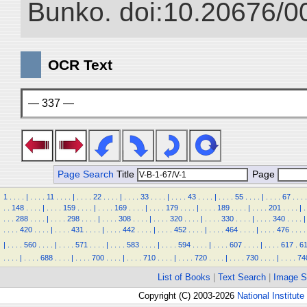
Bunko. doi:10.20676/0
OCR Text
— 337 —
Page Search
Title
Page
1
.
.
.
.
|
.
.
.
.
11
.
.
.
.
|
.
.
.
.
22
.
.
.
.
|
.
.
.
.
33
.
.
.
.
|
.
.
.
.
43
.
.
.
.
|
.
.
.
.
55
.
.
.
.
|
.
.
.
.
67
.
.
.
.
.
.
148
.
.
.
.
|
.
.
.
.
159
.
.
.
.
|
.
.
.
.
169
.
.
.
.
|
.
.
.
.
179
.
.
.
.
|
.
.
.
.
189
.
.
.
.
|
.
.
.
.
201
.
.
.
.
|
.
.
.
.
288
.
.
.
.
|
.
.
.
.
298
.
.
.
.
|
.
.
.
.
308
.
.
.
.
|
.
.
.
.
320
.
.
.
.
|
.
.
.
.
330
.
.
.
.
|
.
.
.
.
340
.
.
.
.
|
.
.
.
.
420
.
.
.
.
|
.
.
.
.
431
.
.
.
.
|
.
.
.
.
442
.
.
.
.
|
.
.
.
.
452
.
.
.
.
|
.
.
.
.
464
.
.
.
.
|
.
.
.
.
476
.
.
.
.
|
.
.
.
.
560
.
.
.
.
|
.
.
.
.
571
.
.
.
.
|
.
.
.
.
583
.
.
.
.
|
.
.
.
.
594
.
.
.
.
|
.
.
.
.
607
.
.
.
.
|
.
.
.
.
617
.
6
.
.
.
.
|
.
.
.
.
688
.
.
.
.
|
.
.
.
.
700
.
.
.
.
|
.
.
.
.
710
.
.
.
.
|
.
.
.
.
720
.
.
.
.
|
.
.
.
.
730
.
.
.
.
|
.
.
.
.
74
List of Books
|
Text Search
|
Image S
Copyright (C) 2003-2026
National Institute