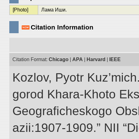
[Photo]
Лама Иши.
Citation Information
Citation Format:
Chicago
|
APA
|
Harvard
|
IEEE
Kozlov, Pyotr Kuz’mich
gorod Khara-Khoto Eks
Geograficheskogo Obs
azii:1907-1909.” NII “Di